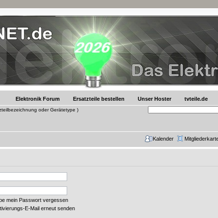
Elektronik Forum
Ersatzteile bestellen
Unser Hoster
tvteile.de
tzteilbezeichnung oder Gerätetype )
Kalender
Mitgliederkart
abe mein Passwort vergessen
tivierungs-E-Mail erneut senden