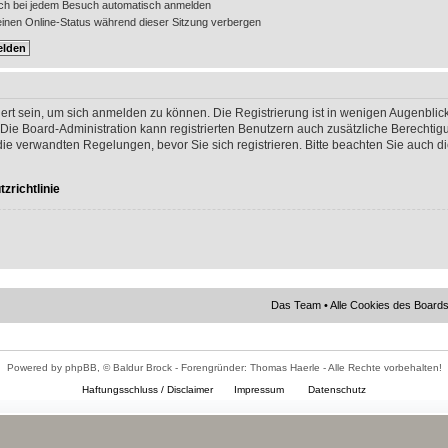
ch bei jedem Besuch automatisch anmelden
nen Online-Status während dieser Sitzung verbergen
ert sein, um sich anmelden zu können. Die Registrierung ist in wenigen Augenblick
 Die Board-Administration kann registrierten Benutzern auch zusätzliche Berechti
 verwandten Regelungen, bevor Sie sich registrieren. Bitte beachten Sie auch di
zrichtlinie
Das Team
•
Alle Cookies des Board
Powered by phpBB, © Baldur Brock - Forengründer: Thomas Haerle - Alle Rechte vorbehalten!
Haftungsschluss / Disclaimer
Impressum
Datenschutz