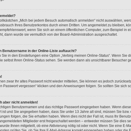
gemeldet?
lkästchen „Mich bei jedem Besuch automatisch anmelden“ nicht auswählen, werde
ssbrauch Ihres Benutzerkontos durch einen Dritten. Um angemeldet zu bleiben, k
empfehlenswert, wenn Sie sich an einem öffentlichen Computer, zum Beispiel in e
eht, dann wurde sie vermutlich von der Board-Administration ausgeschaltet.
n Benutzername in der Online-Liste auftaucht?
n Sie in den Einstellungen eine Option „Verbirg meinen Online-Status“. Wenn Sie d
e selbst Ihren Online-Status sehen. Sie werden dann als unsichtbarer Besucher ge
n!
hnen zwar Ihr altes Passwort nicht wieder mitteilen, Sie können es jedoch zurückse
in Passwort vergessen“ klicken und den Anweisungen folgen. So sollten Sie sich 
ch aber nicht anmelden!
richtigen Benutzernamen und das richtige Passwort eingegeben haben. Wenn diese
rt ist und Sie angegeben haben, dass Sie unter 13 Jahre alt sind, müssen Sie bzw. e
en folgen, die Sie erhalten haben. Wenn dies nicht der Fall ist, muss Ihr Benutzer
ngemeldeten Mitglieder erst freigeschaltet werden – entweder müssen Sie dies sel
 wurde Ihnen mitgeteilt, ob eine Aktivierung nötig ist oder nicht. Wenn Sie eine E-M
nsten prüfen Sie, ob Sie Ihre E-Mail-Adresse korrekt eingegeben haben oder die 