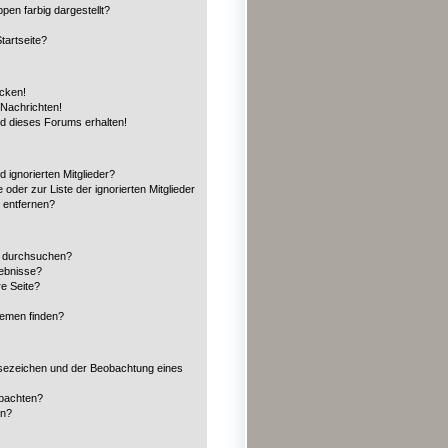
en farbig dargestellt?
tartseite?
icken!
Nachrichten!
ed dieses Forums erhalten!
 ignorierten Mitglieder?
 oder zur Liste der ignorierten Mitglieder
n entfernen?
n durchsuchen?
gebnisse?
e Seite?
hemen finden?
sezeichen und der Beobachtung eines
obachten?
en?