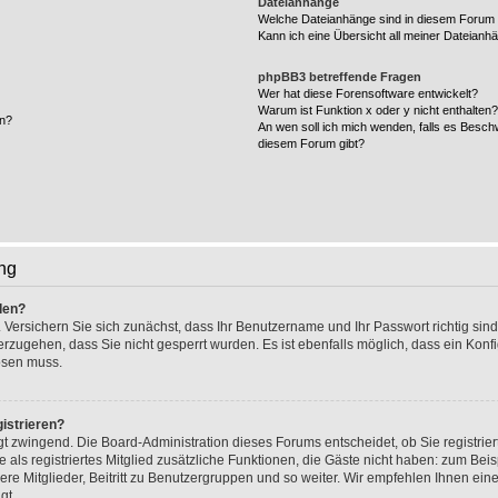
Dateianhänge
Welche Dateianhänge sind in diesem Forum 
Kann ich eine Übersicht all meiner Dateianh
phpBB3 betreffende Fragen
Wer hat diese Forensoftware entwickelt?
Warum ist Funktion x oder y nicht enthalten
en?
An wen soll ich mich wenden, falls es Besch
diesem Forum gibt?
ng
den?
 Versichern Sie sich zunächst, dass Ihr Benutzername und Ihr Passwort richtig sind
herzugehen, dass Sie nicht gesperrt wurden. Es ist ebenfalls möglich, dass ein Kon
lösen muss.
istrieren?
ngt zwingend. Die Board-Administration dieses Forums entscheidet, ob Sie registrie
e als registriertes Mitglied zusätzliche Funktionen, die Gäste nicht haben: zum Beisp
re Mitglieder, Beitritt zu Benutzergruppen und so weiter. Wir empfehlen Ihnen eine
gt.