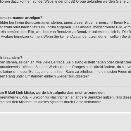
tionen dazu können auf der Website der phpBB Group gefunden werden (siehe Lin
 Benutzernamen anzeigen?
ilder bei Ihrem Benutzernamen stehen. Eines dieser Bilder ist meist mit Ihrem Rang
ragszahl oder Ihren Status im Forum angeben. Das andere, meist größere Bild, wird
 ein persönliches Bild, welches von Benutzer zu Benutzer unterschiedlich ist. Die
 Avatare benutzen können. Wenn Sie keinen Avatar benutzen dürfen, sollten Sie d
h ihn ändern?
n stehen, zeigen an, wie viele Beiträge Sie bislang erstellt haben oder identifizi
ormalerweise können Sie den Wortlaut eines Ranges nicht direkt ändern, da sie vo
Sie keine sinnlosen Beiträge, nur um Ihren Rang zu erhöhen — die meisten Foren d
Ihren Rang unter Umständen einfach wieder zurücksetzen.
en E-Mail-Link klicke, werde ich aufgefordert, mich anzumelden.
 foreninterne E-Mail-Funktion für Nachrichten an andere Benutzer nutzen, falls die
me soll den Missbrauch dieses Systems durch Gäste verhindern.