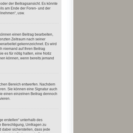
oder der Beitragsansicht. Es könnte
weils am Ende der Foren- und der
eilnehmen“, usw.
 können einen Beitrag bearbeiten,
renzten Zeitraum nach seiner
berarbeitet gekennzeichnet. Es wird
ch niemand auf Ihren Beitrag
e es für nötig halten, eine Notiz
schen können, wenn bereits jemand
lichen Bereich entwerfen. Nachdem
eren. Sie können eine Signatur auch
ie einen einzelnen Beitrag dennoch
vieren.
e erstellen“ unterhalb des
die Berechtigung, Umfragen zu
 dabei sicherstellen, dass jede