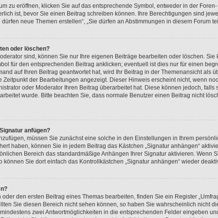
 zu eröffnen, klicken Sie auf das entsprechende Symbol, entweder in der Foren- 
erlich ist, bevor Sie einen Beitrag schreiben können. Ihre Berechtigungen sind je
„Sie dürfen neue Themen erstellen“, „Sie dürfen an Abstimmungen in diesem Forum t
iten oder löschen?
oderator sind, können Sie nur Ihre eigenen Beiträge bearbeiten oder löschen. Sie
ol für den entsprechenden Beitrag anklicken; eventuell ist dies nur für einen beg
and auf Ihren Beitrag geantwortet hat, wird Ihr Beitrag in der Themenansicht als ü
te Zeitpunkt der Bearbeitungen angezeigt. Dieser Hinweis erscheint nicht, wenn no
strator oder Moderator Ihren Beitrag überarbeitet hat. Diese können jedoch, falls si
rarbeitet wurde. Bitte beachten Sie, dass normale Benutzer einen Beitrag nicht lö
 Signatur anfügen?
anzufügen, müssen Sie zunächst eine solche in den Einstellungen in Ihrem persön
ichert haben, können Sie in jedem Beitrag das Kästchen „Signatur anhängen“ aktivi
sönlichen Bereich das standardmäßige Anhängen Ihrer Signatur aktivieren. Wenn S
 können Sie dort einfach das Kontrollkästchen „Signatur anhängen“ wieder deakti
en?
der den ersten Beitrag eines Themas bearbeiten, finden Sie ein Register „Umfrag
ollten Sie diesen Bereich nicht sehen können, so haben Sie wahrscheinlich nicht 
und mindestens zwei Antwortmöglichkeiten in die entsprechenden Felder eingeben und