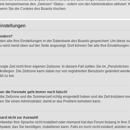
wie beispielsweise den „Gelesen“-Status – sofern von der Administration aktiviert.
wenn Sie die Cookies des Boards löschen.
instellungen
 ändern?
rden alle Ihre Einstellungen in der Datenbank des Boards gespeichert. Um diese z
u wird meist oben auf der Seite angezeigt. Dort können Sie alle Ihre Einstellungen
igte Zeit nicht Ihrer eigenen Zeitzone. In diesem Fall sollten Sie im „Persönlichen
.) festlegen. Die Zeitzone kann dabei nur von registrierten Benutzern geändert werde
tzt zu tun.
 aber die Forenuhr geht immer noch falsch!
die Zeitzone und die Sommerzeit richtig eingestellt haben und die Zeit trotzdem noc
eren Sie einen Administrator, damit er das Problem beheben kann.
oard nicht zur Auswahl!
ntweder Ihre Sprache nicht installiert oder niemand hat das Forum bislang in Ihre 
hpaket, das Sie benötigen, installieren kann. Falls es noch nicht existiert, würden 