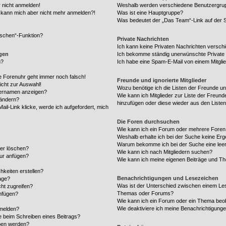
r nicht anmelden!
Weshalb werden verschiedene Benutzergrupp
rt, kann mich aber nicht mehr anmelden?!
Was ist eine Hauptgruppe?
Was bedeutet der „Das Team“-Link auf der S
öschen“-Funktion?
Private Nachrichten
Ich kann keine Privaten Nachrichten versch
ngen
Ich bekomme ständig unerwünschte Private 
n?
Ich habe eine Spam-E-Mail von einem Mitgli
die Forenuhr geht immer noch falsch!
Freunde und ignorierte Mitglieder
icht zur Auswahl!
Wozu benötige ich die Listen der Freunde und
zernamen anzeigen?
Wie kann ich Mitglieder zur Liste der Freunde
 ändern?
hinzufügen oder diese wieder aus den Liste
il-Link klicke, werde ich aufgefordert, mich
Die Foren durchsuchen
Wie kann ich ein Forum oder mehrere Fore
Weshalb erhalte ich bei der Suche keine Er
Warum bekomme ich bei der Suche eine leer
der löschen?
Wie kann ich nach Mitgliedern suchen?
tur anfügen?
Wie kann ich meine eigenen Beiträge und T
hkeiten erstellen?
Benachrichtigungen und Lesezeichen
age?
Was ist der Unterschied zwischen einem Le
ht zugreifen?
Themas oder Forums?
nfügen?
Wie kann ich ein Forum oder ein Thema be
Wie deaktiviere ich meine Benachrichtigung
 melden?
e beim Schreiben eines Beitrags?
ben werden?