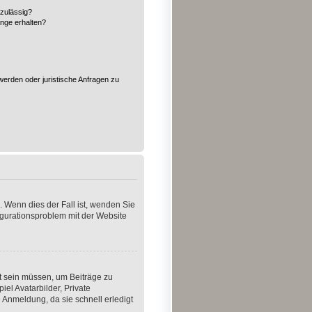
zulässig?
änge erhalten?
?
werden oder juristische Anfragen zu
. Wenn dies der Fall ist, wenden Sie
figurationsproblem mit der Website
rt sein müssen, um Beiträge zu
iel Avatarbilder, Private
 Anmeldung, da sie schnell erledigt