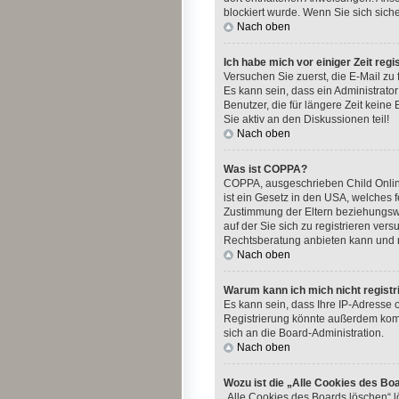
blockiert wurde. Wenn Sie sich sich
Nach oben
Ich habe mich vor einiger Zeit reg
Versuchen Sie zuerst, die E-Mail zu
Es kann sein, dass ein Administrato
Benutzer, die für längere Zeit kein
Sie aktiv an den Diskussionen teil!
Nach oben
Was ist COPPA?
COPPA, ausgeschrieben Child Online
ist ein Gesetz in den USA, welches 
Zustimmung der Eltern beziehungswe
auf der Sie sich zu registrieren ver
Rechtsberatung anbieten kann und ni
Nach oben
Warum kann ich mich nicht registr
Es kann sein, dass Ihre IP-Adresse
Registrierung könnte außerdem komp
sich an die Board-Administration.
Nach oben
Wozu ist die „Alle Cookies des Bo
„Alle Cookies des Boards löschen“ l