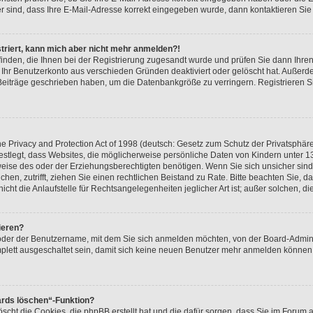
er sind, dass Ihre E-Mail-Adresse korrekt eingegeben wurde, dann kontaktieren Sie 
istriert, kann mich aber nicht mehr anmelden?!
 finden, die Ihnen bei der Registrierung zugesandt wurde und prüfen Sie dann Ihr
r Ihr Benutzerkonto aus verschieden Gründen deaktiviert oder gelöscht hat. Außer
e Beiträge geschrieben haben, um die Datenbankgröße zu verringern. Registrieren 
 Privacy and Protection Act of 1998 (deutsch: Gesetz zum Schutz der Privatsphäre
festlegt, dass Websites, die möglicherweise persönliche Daten von Kindern unter 1
ise des oder der Erziehungsberechtigten benötigen. Wenn Sie sich unsicher sind, 
suchen, zutrifft, ziehen Sie einen rechtlichen Beistand zu Rate. Bitte beachten Sie
cht die Anlaufstelle für Rechtsangelegenheiten jeglicher Art ist; außer solchen, d
ieren?
 oder der Benutzername, mit dem Sie sich anmelden möchten, von der Board-Admini
lett ausgeschaltet sein, damit sich keine neuen Benutzer mehr anmelden können.
ards löschen“-Funktion?
öscht die Cookies, die phpBB erstellt hat und die dafür sorgen, dass Sie im Foru