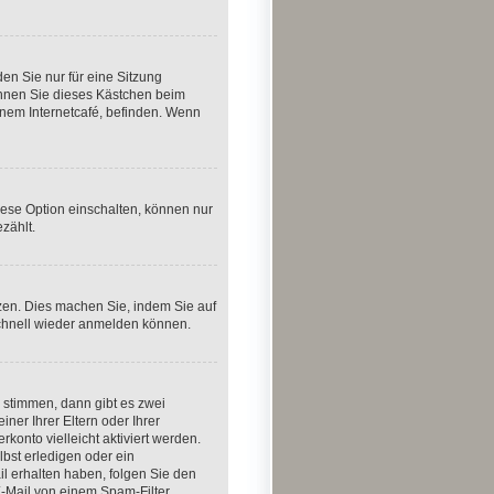
n Sie nur für eine Sitzung
önnen Sie dieses Kästchen beim
inem Internetcafé, befinden. Wenn
iese Option einschalten, können nur
zählt.
tzen. Dies machen Sie, indem Sie auf
schnell wieder anmelden können.
 stimmen, dann gibt es zwei
iner Ihrer Eltern oder Ihrer
konto vielleicht aktiviert werden.
bst erledigen oder ein
ail erhalten haben, folgen Sie den
E-Mail von einem Spam-Filter