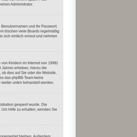
einen Administrator.
en Benutzernamen und Ihr Passwort.
dem löschen viele Boards regelmäßig
Sie sich einfach erneut und nehmen
 von Kindern im Internet von 1998)
3 Jahren erheben, hierzu die
ob dies auf Sie oder die Website,
, dass das phpBB-Team keine
ie weiter unten behandelt werden.
stration gesperrt wurde. Die
 Um Hilfe zu erhalten, wenden Sie
m angemeldet bleiben. Außerdem