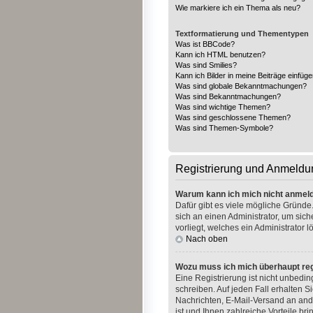
Wie markiere ich ein Thema als neu?
Textformatierung und Thementypen
Was ist BBCode?
Kann ich HTML benutzen?
Was sind Smilies?
Kann ich Bilder in meine Beiträge einfüg
Was sind globale Bekanntmachungen?
Was sind Bekanntmachungen?
Was sind wichtige Themen?
Was sind geschlossene Themen?
Was sind Themen-Symbole?
Registrierung und Anmeldu
Warum kann ich mich nicht anmel
Dafür gibt es viele mögliche Gründe.
sich an einen Administrator, um sic
vorliegt, welches ein Administrator 
Nach oben
Wozu muss ich mich überhaupt reg
Eine Registrierung ist nicht unbedi
schreiben. Auf jeden Fall erhalten Si
Nachrichten, E-Mail-Versand an ande
ist und Ihnen zahlreiche Vorteile brin