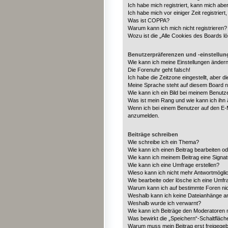
Ich habe mich registriert, kann mich abe
Ich habe mich vor einiger Zeit registrie
Was ist COPPA?
Warum kann ich mich nicht registrieren?
Wozu ist die „Alle Cookies des Boards l
Benutzerpräferenzen und -einstellu
Wie kann ich meine Einstellungen änder
Die Forenuhr geht falsch!
Ich habe die Zeitzone eingestellt, aber 
Meine Sprache steht auf diesem Board n
Wie kann ich ein Bild bei meinem Benut
Was ist mein Rang und wie kann ich ihn
Wenn ich bei einem Benutzer auf den E-Ma
anzumelden.
Beiträge schreiben
Wie schreibe ich ein Thema?
Wie kann ich einen Beitrag bearbeiten o
Wie kann ich meinem Beitrag eine Signa
Wie kann ich eine Umfrage erstellen?
Wieso kann ich nicht mehr Antwortmöglic
Wie bearbeite oder lösche ich eine Umfr
Warum kann ich auf bestimmte Foren nic
Weshalb kann ich keine Dateianhänge a
Weshalb wurde ich verwarnt?
Wie kann ich Beiträge den Moderatoren
Was bewirkt die „Speichern“-Schaltfläch
Warum muss mein Beitrag erst freigege