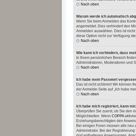
Nach oben
Warum werde ich automatisch ab
Wenn Sie beim Anmelden das Kontrol
angemeldet. Dies verhindert den Mi
Anmelden auswählen. Dies ist nicht 
diese Option nicht zur Verfügung st
Nach oben
Wie kann ich verhindern, dass mei
In Ihrem persönlichen Bereich finde
Administratoren, Moderatoren und Si
Nach oben
Ich habe mein Passwort vergesse
Das ist nicht schlimm! Wir können I
der Anmelde-Seite auf „Ich habe me
Nach oben
Ich habe mich registriert, kann mi
Überprüfen Sie zuerst, ob Sie den 
Möglichkeiten. Wenn
COPPA
aktivie
Erziehungsberechtigten den Anweisung
Bei einigen Foren müssen alle neu a
Administrator. Bei der Registrierung
dort enthaltenen Anweisungen. Anso