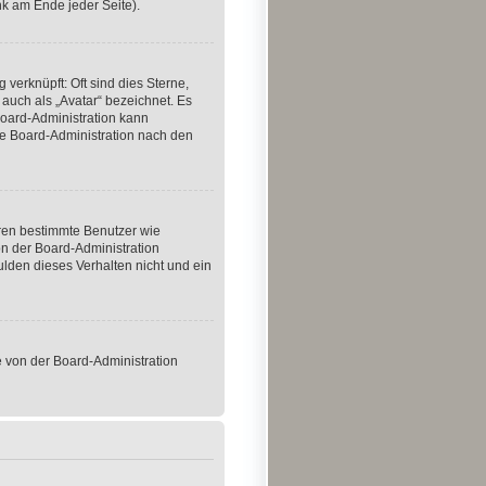
k am Ende jeder Seite).
 verknüpft: Oft sind dies Sterne,
 auch als „Avatar“ bezeichnet. Es
 Board-Administration kann
ie Board-Administration nach den
eren bestimmte Benutzer wie
n der Board-Administration
ulden dieses Verhalten nicht und ein
se von der Board-Administration