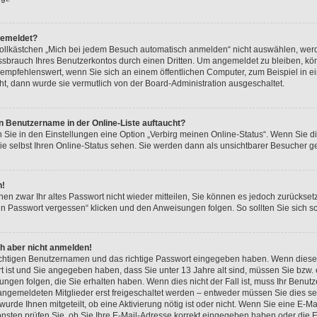
gemeldet?
lkästchen „Mich bei jedem Besuch automatisch anmelden“ nicht auswählen, werde
ssbrauch Ihres Benutzerkontos durch einen Dritten. Um angemeldet zu bleiben, k
empfehlenswert, wenn Sie sich an einem öffentlichen Computer, zum Beispiel in e
eht, dann wurde sie vermutlich von der Board-Administration ausgeschaltet.
n Benutzername in der Online-Liste auftaucht?
n Sie in den Einstellungen eine Option „Verbirg meinen Online-Status“. Wenn Sie d
e selbst Ihren Online-Status sehen. Sie werden dann als unsichtbarer Besucher ge
n!
hnen zwar Ihr altes Passwort nicht wieder mitteilen, Sie können es jedoch zurückse
in Passwort vergessen“ klicken und den Anweisungen folgen. So sollten Sie sich 
ch aber nicht anmelden!
richtigen Benutzernamen und das richtige Passwort eingegeben haben. Wenn diese
rt ist und Sie angegeben haben, dass Sie unter 13 Jahre alt sind, müssen Sie bzw. e
en folgen, die Sie erhalten haben. Wenn dies nicht der Fall ist, muss Ihr Benutzer
ngemeldeten Mitglieder erst freigeschaltet werden – entweder müssen Sie dies sel
 wurde Ihnen mitgeteilt, ob eine Aktivierung nötig ist oder nicht. Wenn Sie eine E-M
nsten prüfen Sie, ob Sie Ihre E-Mail-Adresse korrekt eingegeben haben oder die 