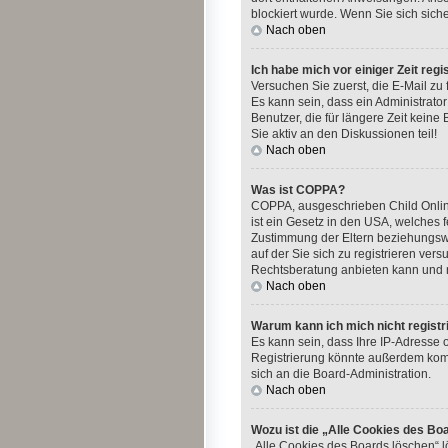
blockiert wurde. Wenn Sie sich sich
Nach oben
Ich habe mich vor einiger Zeit reg
Versuchen Sie zuerst, die E-Mail zu
Es kann sein, dass ein Administrato
Benutzer, die für längere Zeit kein
Sie aktiv an den Diskussionen teil!
Nach oben
Was ist COPPA?
COPPA, ausgeschrieben Child Online
ist ein Gesetz in den USA, welches 
Zustimmung der Eltern beziehungswe
auf der Sie sich zu registrieren ver
Rechtsberatung anbieten kann und ni
Nach oben
Warum kann ich mich nicht registr
Es kann sein, dass Ihre IP-Adresse
Registrierung könnte außerdem komp
sich an die Board-Administration.
Nach oben
Wozu ist die „Alle Cookies des Bo
„Alle Cookies des Boards löschen“ l