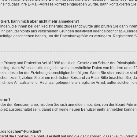
er sind, dass Ihre E-Mail-Adresse korrekt eingegeben wurde, dann kontaktieren Sie 
istriert, kann mich aber nicht mehr anmelden?!
 finden, die Ihnen bei der Registrierung zugesandt wurde und prüfen Sie dann Ihr
r Ihr Benutzerkonto aus verschieden Gründen deaktiviert oder gelöscht hat. Außer
e Beiträge geschrieben haben, um die Datenbankgröße zu verringern. Registrieren 
 Privacy and Protection Act of 1998 (deutsch: Gesetz zum Schutz der Privatsphäre
festlegt, dass Websites, die möglicherweise persönliche Daten von Kindern unter 1
ise des oder der Erziehungsberechtigten benötigen. Wenn Sie sich unsicher sind, 
suchen, zutrifft, ziehen Sie einen rechtlichen Beistand zu Rate. Bitte beachten Sie
cht die Anlaufstelle für Rechtsangelegenheiten jeglicher Art ist; außer solchen, d
ieren?
 oder der Benutzername, mit dem Sie sich anmelden möchten, von der Board-Admini
lett ausgeschaltet sein, damit sich keine neuen Benutzer mehr anmelden können.
ards löschen“-Funktion?
öscht die Cookies, die phpBB erstellt hat und die dafür sorgen, dass Sie im Foru