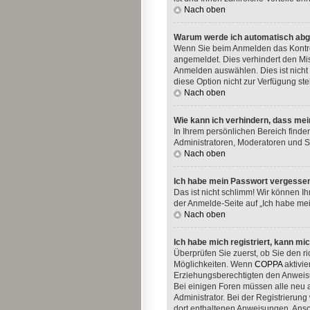
Nach oben
Warum werde ich automatisch ab
Wenn Sie beim Anmelden das Kontrol
angemeldet. Dies verhindert den Mi
Anmelden auswählen. Dies ist nicht 
diese Option nicht zur Verfügung st
Nach oben
Wie kann ich verhindern, dass mei
In Ihrem persönlichen Bereich finde
Administratoren, Moderatoren und Si
Nach oben
Ich habe mein Passwort vergesse
Das ist nicht schlimm! Wir können I
der Anmelde-Seite auf „Ich habe me
Nach oben
Ich habe mich registriert, kann mi
Überprüfen Sie zuerst, ob Sie den 
Möglichkeiten. Wenn
COPPA
aktivie
Erziehungsberechtigten den Anweisung
Bei einigen Foren müssen alle neu a
Administrator. Bei der Registrierung
dort enthaltenen Anweisungen. Anso