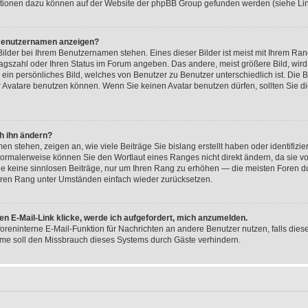
tionen dazu können auf der Website der phpBB Group gefunden werden (siehe Lin
 Benutzernamen anzeigen?
ilder bei Ihrem Benutzernamen stehen. Eines dieser Bilder ist meist mit Ihrem Rang
ragszahl oder Ihren Status im Forum angeben. Das andere, meist größere Bild, wird
 ein persönliches Bild, welches von Benutzer zu Benutzer unterschiedlich ist. Die
 Avatare benutzen können. Wenn Sie keinen Avatar benutzen dürfen, sollten Sie d
h ihn ändern?
n stehen, zeigen an, wie viele Beiträge Sie bislang erstellt haben oder identifizi
ormalerweise können Sie den Wortlaut eines Ranges nicht direkt ändern, da sie vo
Sie keine sinnlosen Beiträge, nur um Ihren Rang zu erhöhen — die meisten Foren d
Ihren Rang unter Umständen einfach wieder zurücksetzen.
en E-Mail-Link klicke, werde ich aufgefordert, mich anzumelden.
 foreninterne E-Mail-Funktion für Nachrichten an andere Benutzer nutzen, falls die
me soll den Missbrauch dieses Systems durch Gäste verhindern.