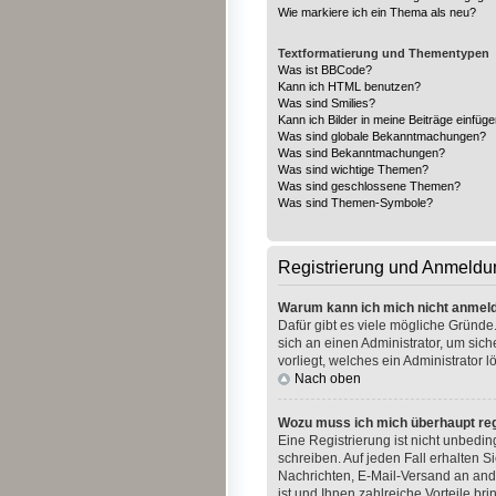
Wie markiere ich ein Thema als neu?
Textformatierung und Thementypen
Was ist BBCode?
Kann ich HTML benutzen?
Was sind Smilies?
Kann ich Bilder in meine Beiträge einfüg
Was sind globale Bekanntmachungen?
Was sind Bekanntmachungen?
Was sind wichtige Themen?
Was sind geschlossene Themen?
Was sind Themen-Symbole?
Registrierung und Anmeldu
Warum kann ich mich nicht anmel
Dafür gibt es viele mögliche Gründe.
sich an einen Administrator, um sic
vorliegt, welches ein Administrator 
Nach oben
Wozu muss ich mich überhaupt reg
Eine Registrierung ist nicht unbedi
schreiben. Auf jeden Fall erhalten Si
Nachrichten, E-Mail-Versand an ande
ist und Ihnen zahlreiche Vorteile brin