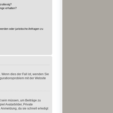
zulässig?
änge erhalten?
?
werden oder juristische Anfragen zu
. Wenn dies der Fall ist, wenden Sie
figurationsproblem mit der Website
rt sein müssen, um Beiträge zu
iel Avatarbilder, Private
 Anmeldung, da sie schnell erledigt