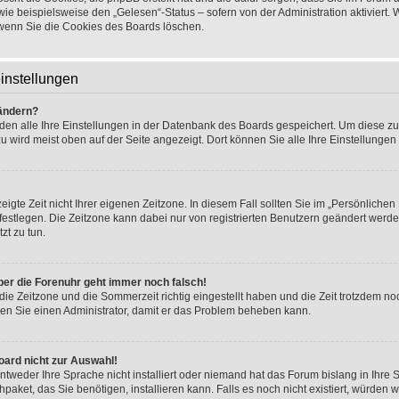
wie beispielsweise den „Gelesen“-Status – sofern von der Administration aktiviert.
wenn Sie die Cookies des Boards löschen.
instellungen
 ändern?
rden alle Ihre Einstellungen in der Datenbank des Boards gespeichert. Um diese z
u wird meist oben auf der Seite angezeigt. Dort können Sie alle Ihre Einstellungen
igte Zeit nicht Ihrer eigenen Zeitzone. In diesem Fall sollten Sie im „Persönlichen
.) festlegen. Die Zeitzone kann dabei nur von registrierten Benutzern geändert werde
tzt zu tun.
 aber die Forenuhr geht immer noch falsch!
die Zeitzone und die Sommerzeit richtig eingestellt haben und die Zeit trotzdem noc
eren Sie einen Administrator, damit er das Problem beheben kann.
oard nicht zur Auswahl!
ntweder Ihre Sprache nicht installiert oder niemand hat das Forum bislang in Ihre 
hpaket, das Sie benötigen, installieren kann. Falls es noch nicht existiert, würden 