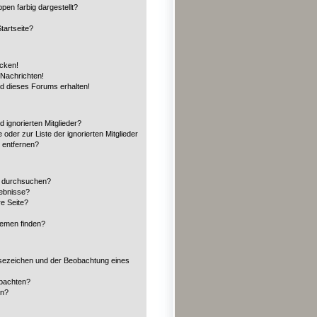
en farbig dargestellt?
tartseite?
icken!
Nachrichten!
ed dieses Forums erhalten!
 ignorierten Mitglieder?
 oder zur Liste der ignorierten Mitglieder
n entfernen?
n durchsuchen?
gebnisse?
e Seite?
hemen finden?
sezeichen und der Beobachtung eines
obachten?
en?