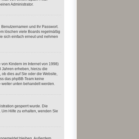
einen Administrator.
en Benutzernamen und Ihr Passwort.
dem löschen viele Boards regelmäßig
Sie sich einfach erneut und nehmen
 von Kindern im Internet von 1998)
3 Jahren erheben, hierzu die
ob dies auf Sie oder die Website,
, dass das phpBB-Team keine
ie weiter unten behandelt werden.
stration gesperrt wurde. Die
 Um Hilfe zu erhalten, wenden Sie
m angemeldet bleiben. Außerdem