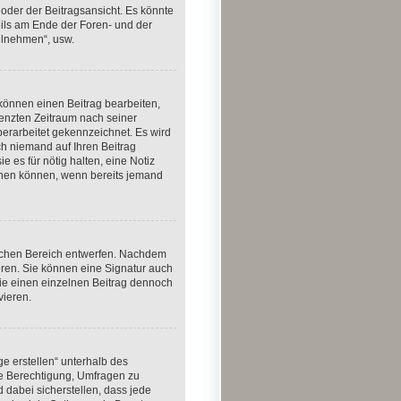
oder der Beitragsansicht. Es könnte
weils am Ende der Foren- und der
eilnehmen“, usw.
 können einen Beitrag bearbeiten,
renzten Zeitraum nach seiner
berarbeitet gekennzeichnet. Es wird
ch niemand auf Ihren Beitrag
e es für nötig halten, eine Notiz
schen können, wenn bereits jemand
lichen Bereich entwerfen. Nachdem
eren. Sie können eine Signatur auch
ie einen einzelnen Beitrag dennoch
vieren.
e erstellen“ unterhalb des
die Berechtigung, Umfragen zu
 dabei sicherstellen, dass jede