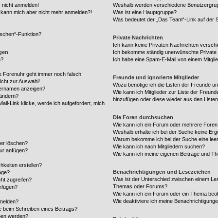
r nicht anmelden!
Weshalb werden verschiedene Benutzergrupp
rt, kann mich aber nicht mehr anmelden?!
Was ist eine Hauptgruppe?
Was bedeutet der „Das Team“-Link auf der S
öschen“-Funktion?
Private Nachrichten
Ich kann keine Privaten Nachrichten versch
ngen
Ich bekomme ständig unerwünschte Private 
n?
Ich habe eine Spam-E-Mail von einem Mitgli
die Forenuhr geht immer noch falsch!
Freunde und ignorierte Mitglieder
icht zur Auswahl!
Wozu benötige ich die Listen der Freunde und
zernamen anzeigen?
Wie kann ich Mitglieder zur Liste der Freunde
 ändern?
hinzufügen oder diese wieder aus den Liste
il-Link klicke, werde ich aufgefordert, mich
Die Foren durchsuchen
Wie kann ich ein Forum oder mehrere Fore
Weshalb erhalte ich bei der Suche keine Er
Warum bekomme ich bei der Suche eine leer
der löschen?
Wie kann ich nach Mitgliedern suchen?
tur anfügen?
Wie kann ich meine eigenen Beiträge und T
hkeiten erstellen?
Benachrichtigungen und Lesezeichen
age?
Was ist der Unterschied zwischen einem Le
ht zugreifen?
Themas oder Forums?
nfügen?
Wie kann ich ein Forum oder ein Thema be
Wie deaktiviere ich meine Benachrichtigung
 melden?
e beim Schreiben eines Beitrags?
ben werden?