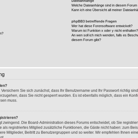
Dateianhänge
Welche Dateianhänge sind in diesem Forum 
Kann ich eine Übersicht all meiner Dateianh
phpBB3 betreffende Fragen
Wer hat diese Forensoftware entwickelt?
Warum ist Funktion x oder y nicht enthalten
en?
An wen soll ich mich wenden, falls es Besch
diesem Forum gibt?
ng
den?
 Versichern Sie sich zunächst, dass Ihr Benutzername und Ihr Passwort richtig sind
herzugehen, dass Sie nicht gesperrt wurden. Es ist ebenfalls möglich, dass ein Kon
lösen muss.
istrieren?
ngt zwingend. Die Board-Administration dieses Forums entscheidet, ob Sie registrie
e als registriertes Mitglied zusätzliche Funktionen, die Gäste nicht haben: zum Beisp
re Mitglieder, Beitritt zu Benutzergruppen und so weiter. Wir empfehlen Ihnen eine
gt.