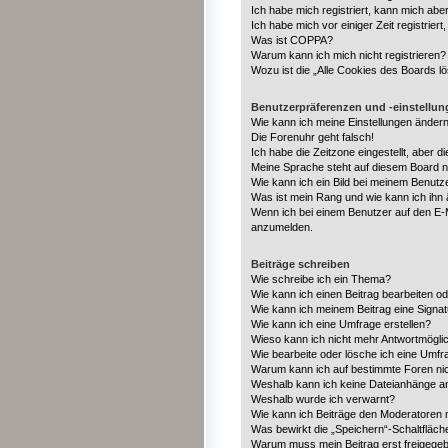
Ich habe mich registriert, kann mich abe
Ich habe mich vor einiger Zeit registrie
Was ist COPPA?
Warum kann ich mich nicht registrieren?
Wozu ist die „Alle Cookies des Boards l
Benutzerpräferenzen und -einstellu
Wie kann ich meine Einstellungen änder
Die Forenuhr geht falsch!
Ich habe die Zeitzone eingestellt, aber 
Meine Sprache steht auf diesem Board n
Wie kann ich ein Bild bei meinem Benut
Was ist mein Rang und wie kann ich ihn
Wenn ich bei einem Benutzer auf den E-Ma
anzumelden.
Beiträge schreiben
Wie schreibe ich ein Thema?
Wie kann ich einen Beitrag bearbeiten o
Wie kann ich meinem Beitrag eine Signa
Wie kann ich eine Umfrage erstellen?
Wieso kann ich nicht mehr Antwortmöglic
Wie bearbeite oder lösche ich eine Umfr
Warum kann ich auf bestimmte Foren nic
Weshalb kann ich keine Dateianhänge a
Weshalb wurde ich verwarnt?
Wie kann ich Beiträge den Moderatoren
Was bewirkt die „Speichern“-Schaltfläch
Warum muss mein Beitrag erst freigege