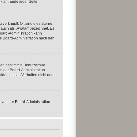
k am Ende jeder Seite).
 verknüpft: Oft sind dies Sterne,
 auch als „Avatar“ bezeichnet. Es
 Board-Administration kann
ie Board-Administration nach den
eren bestimmte Benutzer wie
n der Board-Administration
ulden dieses Verhalten nicht und ein
se von der Board-Administration