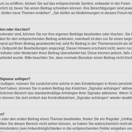
 zu eröffnen, klicken Sie auf das entsprechende Symbol, entweder in der Foren- 
erlich ist, bevor Sie einen Beitrag schreiben können. Ihre Berechtigungen sind je
„Sie dürfen neue Themen erstellen“, „Sie dürfen an Abstimmungen in diesem Forum t
iten oder löschen?
oderator sind, können Sie nur Ihre eigenen Beiträge bearbeiten oder löschen. Sie
ol für den entsprechenden Beitrag anklicken; eventuell ist dies nur für einen beg
and auf Ihren Beitrag geantwortet hat, wird Ihr Beitrag in der Themenansicht als ü
te Zeitpunkt der Bearbeitungen angezeigt. Dieser Hinweis erscheint nicht, wenn no
strator oder Moderator Ihren Beitrag überarbeitet hat. Diese können jedoch, falls si
rarbeitet wurde. Bitte beachten Sie, dass normale Benutzer einen Beitrag nicht lö
 Signatur anfügen?
anzufügen, müssen Sie zunächst eine solche in den Einstellungen in Ihrem persön
ichert haben, können Sie in jedem Beitrag das Kästchen „Signatur anhängen“ aktivi
sönlichen Bereich das standardmäßige Anhängen Ihrer Signatur aktivieren. Wenn S
 können Sie dort einfach das Kontrollkästchen „Signatur anhängen“ wieder deakti
en?
der den ersten Beitrag eines Themas bearbeiten, finden Sie ein Register „Umfrag
ollten Sie diesen Bereich nicht sehen können, so haben Sie wahrscheinlich nicht 
und mindestens zwei Antwortmöglichkeiten in die entsprechenden Felder eingeben und