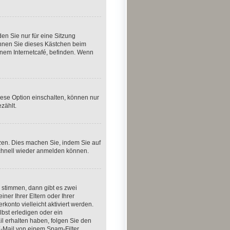
n Sie nur für eine Sitzung
önnen Sie dieses Kästchen beim
inem Internetcafé, befinden. Wenn
iese Option einschalten, können nur
zählt.
tzen. Dies machen Sie, indem Sie auf
schnell wieder anmelden können.
 stimmen, dann gibt es zwei
iner Ihrer Eltern oder Ihrer
konto vielleicht aktiviert werden.
bst erledigen oder ein
ail erhalten haben, folgen Sie den
E-Mail von einem Spam-Filter