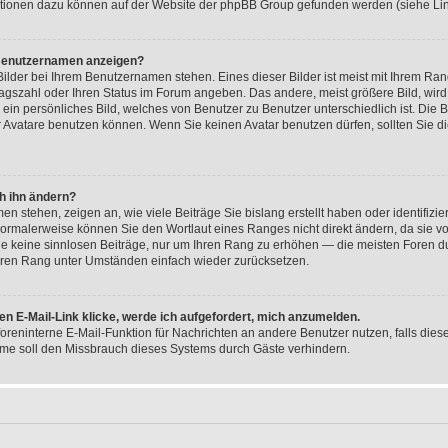
tionen dazu können auf der Website der phpBB Group gefunden werden (siehe Lin
 Benutzernamen anzeigen?
ilder bei Ihrem Benutzernamen stehen. Eines dieser Bilder ist meist mit Ihrem Rang
ragszahl oder Ihren Status im Forum angeben. Das andere, meist größere Bild, wird
 ein persönliches Bild, welches von Benutzer zu Benutzer unterschiedlich ist. Die
 Avatare benutzen können. Wenn Sie keinen Avatar benutzen dürfen, sollten Sie d
h ihn ändern?
n stehen, zeigen an, wie viele Beiträge Sie bislang erstellt haben oder identifizi
ormalerweise können Sie den Wortlaut eines Ranges nicht direkt ändern, da sie vo
Sie keine sinnlosen Beiträge, nur um Ihren Rang zu erhöhen — die meisten Foren d
Ihren Rang unter Umständen einfach wieder zurücksetzen.
en E-Mail-Link klicke, werde ich aufgefordert, mich anzumelden.
 foreninterne E-Mail-Funktion für Nachrichten an andere Benutzer nutzen, falls die
me soll den Missbrauch dieses Systems durch Gäste verhindern.