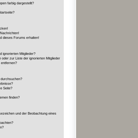
en farbig dargestellt?
tartseite?
icken!
Nachrichten!
ed dieses Forums erhalten!
 ignorierten Mitglieder?
 oder zur Liste der ignorierten Mitglieder
n entfernen?
n durchsuchen?
gebnisse?
e Seite?
hemen finden?
sezeichen und der Beobachtung eines
obachten?
en?