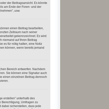
oder der Beitragsansicht. Es könnte
weils am Ende der Foren- und der
eilnehmen“, usw.
 können einen Beitrag bearbeiten,
renzten Zeitraum nach seiner
berarbeitet gekennzeichnet. Es wird
ch niemand auf Ihren Beitrag
e es für nötig halten, eine Notiz
schen können, wenn bereits jemand
lichen Bereich entwerfen. Nachdem
eren. Sie können eine Signatur auch
ie einen einzelnen Beitrag dennoch
vieren.
e erstellen“ unterhalb des
die Berechtigung, Umfragen zu
 dabei sicherstellen, dass jede