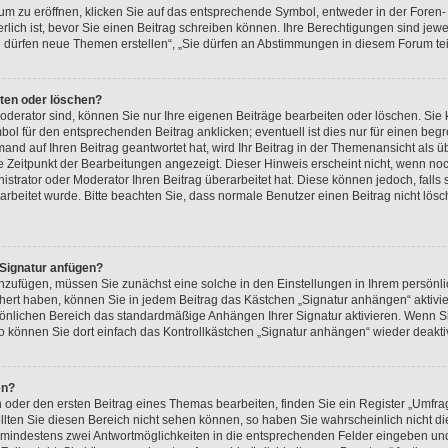
 zu eröffnen, klicken Sie auf das entsprechende Symbol, entweder in der Foren- 
erlich ist, bevor Sie einen Beitrag schreiben können. Ihre Berechtigungen sind je
„Sie dürfen neue Themen erstellen“, „Sie dürfen an Abstimmungen in diesem Forum t
iten oder löschen?
oderator sind, können Sie nur Ihre eigenen Beiträge bearbeiten oder löschen. Sie
ol für den entsprechenden Beitrag anklicken; eventuell ist dies nur für einen beg
and auf Ihren Beitrag geantwortet hat, wird Ihr Beitrag in der Themenansicht als ü
te Zeitpunkt der Bearbeitungen angezeigt. Dieser Hinweis erscheint nicht, wenn no
strator oder Moderator Ihren Beitrag überarbeitet hat. Diese können jedoch, falls si
rarbeitet wurde. Bitte beachten Sie, dass normale Benutzer einen Beitrag nicht lö
 Signatur anfügen?
anzufügen, müssen Sie zunächst eine solche in den Einstellungen in Ihrem persön
ichert haben, können Sie in jedem Beitrag das Kästchen „Signatur anhängen“ aktivi
sönlichen Bereich das standardmäßige Anhängen Ihrer Signatur aktivieren. Wenn S
 können Sie dort einfach das Kontrollkästchen „Signatur anhängen“ wieder deakti
en?
der den ersten Beitrag eines Themas bearbeiten, finden Sie ein Register „Umfrag
ollten Sie diesen Bereich nicht sehen können, so haben Sie wahrscheinlich nicht 
und mindestens zwei Antwortmöglichkeiten in die entsprechenden Felder eingeben und