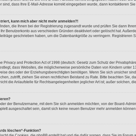
er sind, dass Ihre E-Mail-Adresse korrekt eingegeben wurde, dann kontaktieren Sie 
istriert, kann mich aber nicht mehr anmelden?!
 finden, die Ihnen bei der Registrierung zugesandt wurde und prüfen Sie dann Ihr
r Ihr Benutzerkonto aus verschieden Gründen deaktiviert oder gelöscht hat. Außer
e Beiträge geschrieben haben, um die Datenbankgröße zu verringern. Registrieren 
 Privacy and Protection Act of 1998 (deutsch: Gesetz zum Schutz der Privatsphäre
festlegt, dass Websites, die möglicherweise persönliche Daten von Kindern unter 1
ise des oder der Erziehungsberechtigten benötigen. Wenn Sie sich unsicher sind, 
suchen, zutrifft, ziehen Sie einen rechtlichen Beistand zu Rate. Bitte beachten Sie
cht die Anlaufstelle für Rechtsangelegenheiten jeglicher Art ist; außer solchen, d
ieren?
 oder der Benutzername, mit dem Sie sich anmelden möchten, von der Board-Admini
lett ausgeschaltet sein, damit sich keine neuen Benutzer mehr anmelden können.
ards löschen“-Funktion?
öscht die Cookies, die phpBB erstellt hat und die dafür sorgen, dass Sie im Foru