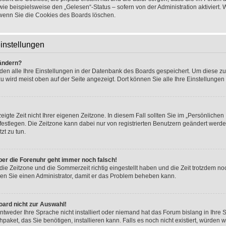
wie beispielsweise den „Gelesen“-Status – sofern von der Administration aktiviert.
wenn Sie die Cookies des Boards löschen.
instellungen
 ändern?
rden alle Ihre Einstellungen in der Datenbank des Boards gespeichert. Um diese z
u wird meist oben auf der Seite angezeigt. Dort können Sie alle Ihre Einstellungen
igte Zeit nicht Ihrer eigenen Zeitzone. In diesem Fall sollten Sie im „Persönlichen
.) festlegen. Die Zeitzone kann dabei nur von registrierten Benutzern geändert werde
tzt zu tun.
 aber die Forenuhr geht immer noch falsch!
die Zeitzone und die Sommerzeit richtig eingestellt haben und die Zeit trotzdem noc
eren Sie einen Administrator, damit er das Problem beheben kann.
oard nicht zur Auswahl!
ntweder Ihre Sprache nicht installiert oder niemand hat das Forum bislang in Ihre 
hpaket, das Sie benötigen, installieren kann. Falls es noch nicht existiert, würden 