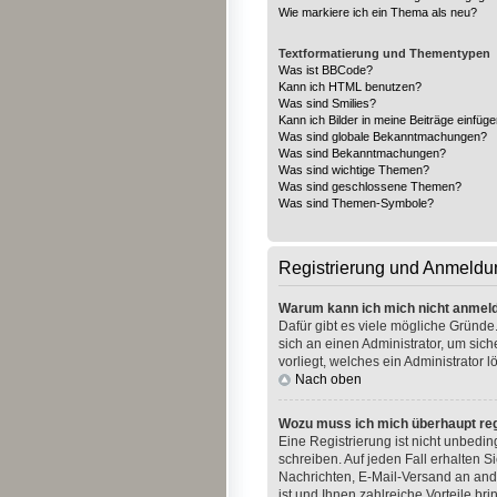
Wie markiere ich ein Thema als neu?
Textformatierung und Thementypen
Was ist BBCode?
Kann ich HTML benutzen?
Was sind Smilies?
Kann ich Bilder in meine Beiträge einfüg
Was sind globale Bekanntmachungen?
Was sind Bekanntmachungen?
Was sind wichtige Themen?
Was sind geschlossene Themen?
Was sind Themen-Symbole?
Registrierung und Anmeldu
Warum kann ich mich nicht anmel
Dafür gibt es viele mögliche Gründe.
sich an einen Administrator, um sic
vorliegt, welches ein Administrator 
Nach oben
Wozu muss ich mich überhaupt reg
Eine Registrierung ist nicht unbedi
schreiben. Auf jeden Fall erhalten Si
Nachrichten, E-Mail-Versand an ande
ist und Ihnen zahlreiche Vorteile brin