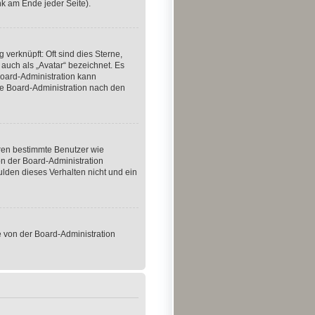
k am Ende jeder Seite).
 verknüpft: Oft sind dies Sterne,
 auch als „Avatar“ bezeichnet. Es
 Board-Administration kann
ie Board-Administration nach den
eren bestimmte Benutzer wie
n der Board-Administration
ulden dieses Verhalten nicht und ein
se von der Board-Administration