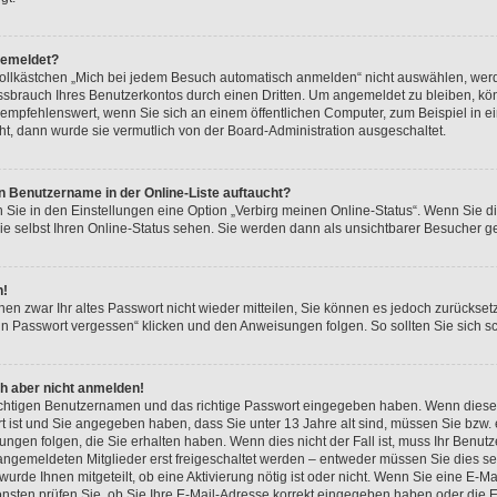
gemeldet?
lkästchen „Mich bei jedem Besuch automatisch anmelden“ nicht auswählen, werde
ssbrauch Ihres Benutzerkontos durch einen Dritten. Um angemeldet zu bleiben, k
empfehlenswert, wenn Sie sich an einem öffentlichen Computer, zum Beispiel in e
eht, dann wurde sie vermutlich von der Board-Administration ausgeschaltet.
n Benutzername in der Online-Liste auftaucht?
n Sie in den Einstellungen eine Option „Verbirg meinen Online-Status“. Wenn Sie d
e selbst Ihren Online-Status sehen. Sie werden dann als unsichtbarer Besucher ge
n!
hnen zwar Ihr altes Passwort nicht wieder mitteilen, Sie können es jedoch zurückse
in Passwort vergessen“ klicken und den Anweisungen folgen. So sollten Sie sich 
ch aber nicht anmelden!
richtigen Benutzernamen und das richtige Passwort eingegeben haben. Wenn diese
rt ist und Sie angegeben haben, dass Sie unter 13 Jahre alt sind, müssen Sie bzw. e
en folgen, die Sie erhalten haben. Wenn dies nicht der Fall ist, muss Ihr Benutzer
ngemeldeten Mitglieder erst freigeschaltet werden – entweder müssen Sie dies sel
 wurde Ihnen mitgeteilt, ob eine Aktivierung nötig ist oder nicht. Wenn Sie eine E-M
nsten prüfen Sie, ob Sie Ihre E-Mail-Adresse korrekt eingegeben haben oder die 