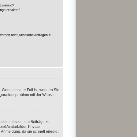
zulässig?
änge erhalten?
?
werden oder juristische Anfragen zu
. Wenn dies der Fall ist, wenden Sie
figurationsproblem mit der Website
rt sein müssen, um Beiträge zu
iel Avatarbilder, Private
 Anmeldung, da sie schnell erledigt