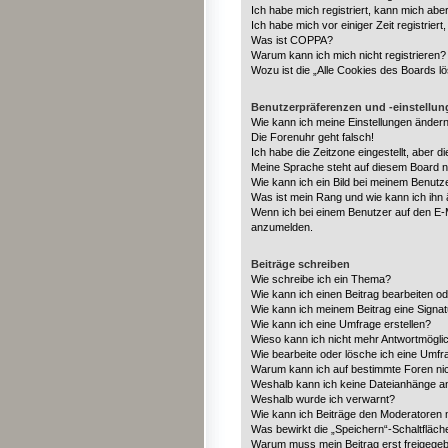
Ich habe mich registriert, kann mich abe
Ich habe mich vor einiger Zeit registrie
Was ist COPPA?
Warum kann ich mich nicht registrieren?
Wozu ist die „Alle Cookies des Boards l
Benutzerpräferenzen und -einstellu
Wie kann ich meine Einstellungen änder
Die Forenuhr geht falsch!
Ich habe die Zeitzone eingestellt, aber 
Meine Sprache steht auf diesem Board n
Wie kann ich ein Bild bei meinem Benut
Was ist mein Rang und wie kann ich ihn
Wenn ich bei einem Benutzer auf den E-Ma
anzumelden.
Beiträge schreiben
Wie schreibe ich ein Thema?
Wie kann ich einen Beitrag bearbeiten o
Wie kann ich meinem Beitrag eine Signa
Wie kann ich eine Umfrage erstellen?
Wieso kann ich nicht mehr Antwortmöglic
Wie bearbeite oder lösche ich eine Umfr
Warum kann ich auf bestimmte Foren nic
Weshalb kann ich keine Dateianhänge a
Weshalb wurde ich verwarnt?
Wie kann ich Beiträge den Moderatoren
Was bewirkt die „Speichern“-Schaltfläch
Warum muss mein Beitrag erst freigege