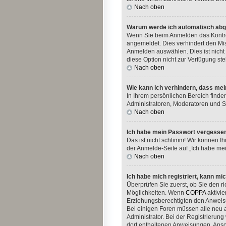
Nach oben
Warum werde ich automatisch ab
Wenn Sie beim Anmelden das Kontrol
angemeldet. Dies verhindert den Mi
Anmelden auswählen. Dies ist nicht 
diese Option nicht zur Verfügung st
Nach oben
Wie kann ich verhindern, dass mei
In Ihrem persönlichen Bereich finde
Administratoren, Moderatoren und Si
Nach oben
Ich habe mein Passwort vergesse
Das ist nicht schlimm! Wir können I
der Anmelde-Seite auf „Ich habe me
Nach oben
Ich habe mich registriert, kann mi
Überprüfen Sie zuerst, ob Sie den 
Möglichkeiten. Wenn
COPPA
aktivie
Erziehungsberechtigten den Anweisung
Bei einigen Foren müssen alle neu a
Administrator. Bei der Registrierung
dort enthaltenen Anweisungen. Anso