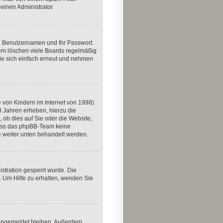
einen Administrator.
en Benutzernamen und Ihr Passwort.
dem löschen viele Boards regelmäßig
Sie sich einfach erneut und nehmen
 von Kindern im Internet von 1998)
3 Jahren erheben, hierzu die
ob dies auf Sie oder die Website,
, dass das phpBB-Team keine
ie weiter unten behandelt werden.
stration gesperrt wurde. Die
 Um Hilfe zu erhalten, wenden Sie
m angemeldet bleiben. Außerdem