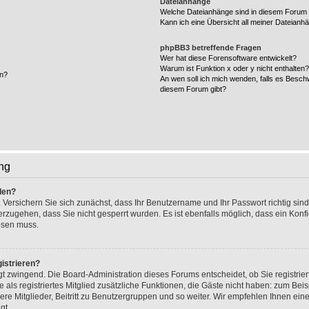
Dateianhänge
Welche Dateianhänge sind in diesem Forum 
Kann ich eine Übersicht all meiner Dateianh
phpBB3 betreffende Fragen
Wer hat diese Forensoftware entwickelt?
Warum ist Funktion x oder y nicht enthalten
en?
An wen soll ich mich wenden, falls es Besch
diesem Forum gibt?
ng
den?
 Versichern Sie sich zunächst, dass Ihr Benutzername und Ihr Passwort richtig sind
herzugehen, dass Sie nicht gesperrt wurden. Es ist ebenfalls möglich, dass ein Kon
lösen muss.
istrieren?
ngt zwingend. Die Board-Administration dieses Forums entscheidet, ob Sie registrie
e als registriertes Mitglied zusätzliche Funktionen, die Gäste nicht haben: zum Beisp
re Mitglieder, Beitritt zu Benutzergruppen und so weiter. Wir empfehlen Ihnen eine
gt.