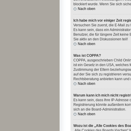
blockiert wurde. Wenn Sie sich sich
Nach oben
Ich habe mich vor einiger Zeit reg
Versuchen Sie zuerst, die E-Mail zu
Es kann sein, dass ein Administrato
Benutzer, die für längere Zeit kein
Sie aktiv an den Diskussionen teil!
Nach oben
Was ist COPPA?
COPPA, ausgeschrieben Child Online
ist ein Gesetz in den USA, welches 
Zustimmung der Eltern beziehungswe
auf der Sie sich zu registrieren ver
Rechtsberatung anbieten kann und ni
Nach oben
Warum kann ich mich nicht registr
Es kann sein, dass Ihre IP-Adresse
Registrierung könnte außerdem komp
sich an die Board-Administration.
Nach oben
Wozu ist die „Alle Cookies des Bo
„Alle Cookies des Boards löschen“ l