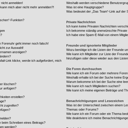
r nicht anmelden!
Weshalb werden verschiedene Benutzergrupp
rt, kann mich aber nicht mehr anmelden?!
Was ist eine Hauptgruppe?
Was bedeutet der „Das Team“-Link auf der S
öschen“-Funktion?
Private Nachrichten
Ich kann keine Privaten Nachrichten versch
ngen
Ich bekomme ständig unerwünschte Private 
n?
Ich habe eine Spam-E-Mail von einem Mitgli
die Forenuhr geht immer noch falsch!
Freunde und ignorierte Mitglieder
icht zur Auswahl!
Wozu benötige ich die Listen der Freunde und
zernamen anzeigen?
Wie kann ich Mitglieder zur Liste der Freunde
 ändern?
hinzufügen oder diese wieder aus den Liste
il-Link klicke, werde ich aufgefordert, mich
Die Foren durchsuchen
Wie kann ich ein Forum oder mehrere Fore
Weshalb erhalte ich bei der Suche keine Er
Warum bekomme ich bei der Suche eine leer
der löschen?
Wie kann ich nach Mitgliedern suchen?
tur anfügen?
Wie kann ich meine eigenen Beiträge und T
hkeiten erstellen?
Benachrichtigungen und Lesezeichen
age?
Was ist der Unterschied zwischen einem Le
ht zugreifen?
Themas oder Forums?
nfügen?
Wie kann ich ein Forum oder ein Thema be
Wie deaktiviere ich meine Benachrichtigung
 melden?
e beim Schreiben eines Beitrags?
ben werden?