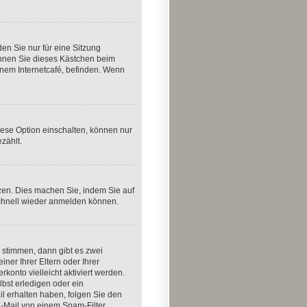
n Sie nur für eine Sitzung
önnen Sie dieses Kästchen beim
inem Internetcafé, befinden. Wenn
iese Option einschalten, können nur
zählt.
tzen. Dies machen Sie, indem Sie auf
schnell wieder anmelden können.
 stimmen, dann gibt es zwei
iner Ihrer Eltern oder Ihrer
konto vielleicht aktiviert werden.
bst erledigen oder ein
ail erhalten haben, folgen Sie den
E-Mail von einem Spam-Filter