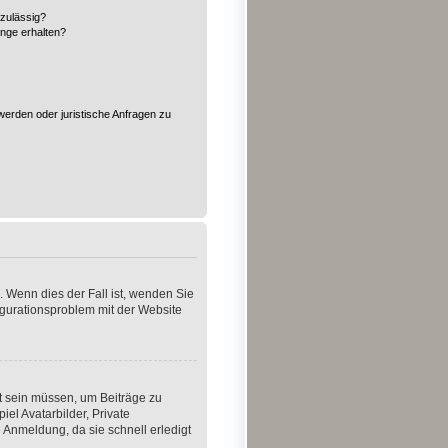
zulässig?
änge erhalten?
?
werden oder juristische Anfragen zu
. Wenn dies der Fall ist, wenden Sie
figurationsproblem mit der Website
rt sein müssen, um Beiträge zu
iel Avatarbilder, Private
 Anmeldung, da sie schnell erledigt