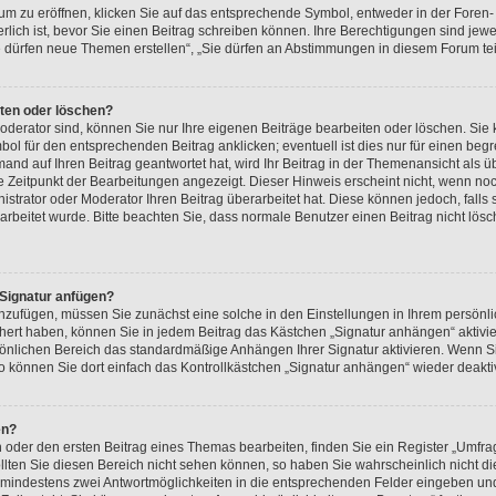
 zu eröffnen, klicken Sie auf das entsprechende Symbol, entweder in der Foren- 
erlich ist, bevor Sie einen Beitrag schreiben können. Ihre Berechtigungen sind je
„Sie dürfen neue Themen erstellen“, „Sie dürfen an Abstimmungen in diesem Forum t
iten oder löschen?
oderator sind, können Sie nur Ihre eigenen Beiträge bearbeiten oder löschen. Sie
ol für den entsprechenden Beitrag anklicken; eventuell ist dies nur für einen beg
and auf Ihren Beitrag geantwortet hat, wird Ihr Beitrag in der Themenansicht als ü
te Zeitpunkt der Bearbeitungen angezeigt. Dieser Hinweis erscheint nicht, wenn no
strator oder Moderator Ihren Beitrag überarbeitet hat. Diese können jedoch, falls si
rarbeitet wurde. Bitte beachten Sie, dass normale Benutzer einen Beitrag nicht lö
 Signatur anfügen?
anzufügen, müssen Sie zunächst eine solche in den Einstellungen in Ihrem persön
ichert haben, können Sie in jedem Beitrag das Kästchen „Signatur anhängen“ aktivi
sönlichen Bereich das standardmäßige Anhängen Ihrer Signatur aktivieren. Wenn S
 können Sie dort einfach das Kontrollkästchen „Signatur anhängen“ wieder deakti
en?
der den ersten Beitrag eines Themas bearbeiten, finden Sie ein Register „Umfrag
ollten Sie diesen Bereich nicht sehen können, so haben Sie wahrscheinlich nicht 
und mindestens zwei Antwortmöglichkeiten in die entsprechenden Felder eingeben und