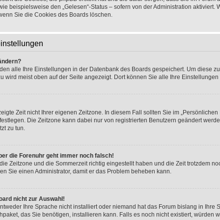
wie beispielsweise den „Gelesen“-Status – sofern von der Administration aktiviert.
wenn Sie die Cookies des Boards löschen.
instellungen
 ändern?
rden alle Ihre Einstellungen in der Datenbank des Boards gespeichert. Um diese z
u wird meist oben auf der Seite angezeigt. Dort können Sie alle Ihre Einstellungen
igte Zeit nicht Ihrer eigenen Zeitzone. In diesem Fall sollten Sie im „Persönlichen
.) festlegen. Die Zeitzone kann dabei nur von registrierten Benutzern geändert werde
tzt zu tun.
 aber die Forenuhr geht immer noch falsch!
die Zeitzone und die Sommerzeit richtig eingestellt haben und die Zeit trotzdem noc
eren Sie einen Administrator, damit er das Problem beheben kann.
oard nicht zur Auswahl!
ntweder Ihre Sprache nicht installiert oder niemand hat das Forum bislang in Ihre 
hpaket, das Sie benötigen, installieren kann. Falls es noch nicht existiert, würden 