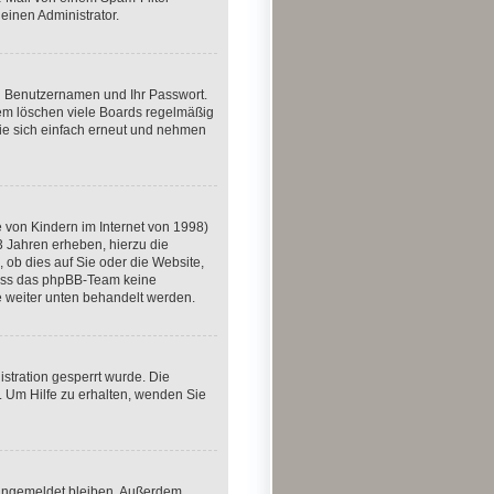
einen Administrator.
en Benutzernamen und Ihr Passwort.
dem löschen viele Boards regelmäßig
Sie sich einfach erneut und nehmen
 von Kindern im Internet von 1998)
3 Jahren erheben, hierzu die
ob dies auf Sie oder die Website,
, dass das phpBB-Team keine
ie weiter unten behandelt werden.
stration gesperrt wurde. Die
 Um Hilfe zu erhalten, wenden Sie
m angemeldet bleiben. Außerdem