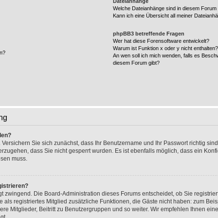
Dateianhänge
Welche Dateianhänge sind in diesem Forum 
Kann ich eine Übersicht all meiner Dateianh
phpBB3 betreffende Fragen
Wer hat diese Forensoftware entwickelt?
Warum ist Funktion x oder y nicht enthalten
en?
An wen soll ich mich wenden, falls es Besch
diesem Forum gibt?
ng
den?
 Versichern Sie sich zunächst, dass Ihr Benutzername und Ihr Passwort richtig sind
herzugehen, dass Sie nicht gesperrt wurden. Es ist ebenfalls möglich, dass ein Kon
lösen muss.
istrieren?
ngt zwingend. Die Board-Administration dieses Forums entscheidet, ob Sie registrie
e als registriertes Mitglied zusätzliche Funktionen, die Gäste nicht haben: zum Beisp
re Mitglieder, Beitritt zu Benutzergruppen und so weiter. Wir empfehlen Ihnen eine
gt.