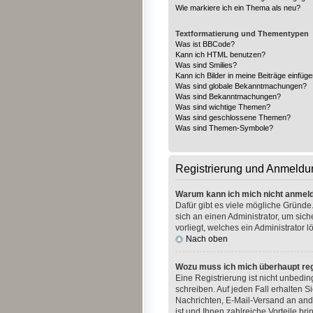
Wie markiere ich ein Thema als neu?
Textformatierung und Thementypen
Was ist BBCode?
Kann ich HTML benutzen?
Was sind Smilies?
Kann ich Bilder in meine Beiträge einfüg
Was sind globale Bekanntmachungen?
Was sind Bekanntmachungen?
Was sind wichtige Themen?
Was sind geschlossene Themen?
Was sind Themen-Symbole?
Registrierung und Anmeldu
Warum kann ich mich nicht anmel
Dafür gibt es viele mögliche Gründe.
sich an einen Administrator, um sic
vorliegt, welches ein Administrator 
Nach oben
Wozu muss ich mich überhaupt reg
Eine Registrierung ist nicht unbedi
schreiben. Auf jeden Fall erhalten Si
Nachrichten, E-Mail-Versand an ande
ist und Ihnen zahlreiche Vorteile brin