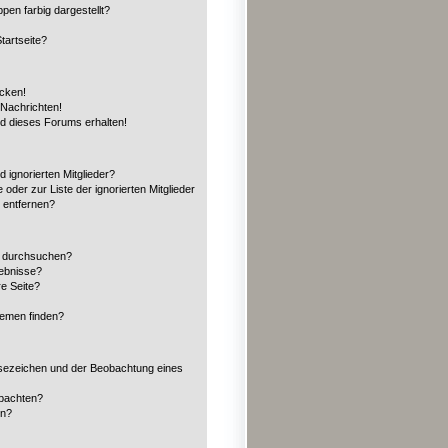
en farbig dargestellt?
tartseite?
icken!
Nachrichten!
ed dieses Forums erhalten!
 ignorierten Mitglieder?
 oder zur Liste der ignorierten Mitglieder
n entfernen?
n durchsuchen?
gebnisse?
e Seite?
hemen finden?
sezeichen und der Beobachtung eines
obachten?
en?