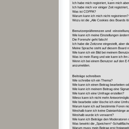
Ich habe mich registriert, kann mich abe
Ich habe mich vor einiger Zeit registrie
Was ist COPPA?
Warum kann ich mich nicht registrieren?
Wozu ist die „Alle Cookies des Boards l
Benutzerpräferenzen und -einstellu
Wie kann ich meine Einstellungen änder
Die Forenuhr geht falsch!
Ich habe die Zeitzone eingestellt, aber 
Meine Sprache steht auf diesem Board n
Wie kann ich ein Bild bei meinem Benut
Was ist mein Rang und wie kann ich ihn
Wenn ich bei einem Benutzer auf den E-Ma
anzumelden.
Beiträge schreiben
Wie schreibe ich ein Thema?
Wie kann ich einen Beitrag bearbeiten o
Wie kann ich meinem Beitrag eine Signa
Wie kann ich eine Umfrage erstellen?
Wieso kann ich nicht mehr Antwortmöglic
Wie bearbeite oder lösche ich eine Umfr
Warum kann ich auf bestimmte Foren nic
Weshalb kann ich keine Dateianhänge a
Weshalb wurde ich verwarnt?
Wie kann ich Beiträge den Moderatoren
Was bewirkt die „Speichern“-Schaltfläch
Warum muss mein Beitrag erst freigege