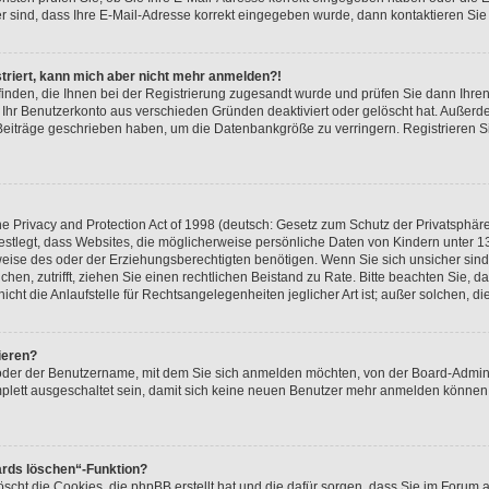
er sind, dass Ihre E-Mail-Adresse korrekt eingegeben wurde, dann kontaktieren Sie 
istriert, kann mich aber nicht mehr anmelden?!
 finden, die Ihnen bei der Registrierung zugesandt wurde und prüfen Sie dann Ihr
r Ihr Benutzerkonto aus verschieden Gründen deaktiviert oder gelöscht hat. Außer
e Beiträge geschrieben haben, um die Datenbankgröße zu verringern. Registrieren 
 Privacy and Protection Act of 1998 (deutsch: Gesetz zum Schutz der Privatsphäre
festlegt, dass Websites, die möglicherweise persönliche Daten von Kindern unter 1
ise des oder der Erziehungsberechtigten benötigen. Wenn Sie sich unsicher sind, 
suchen, zutrifft, ziehen Sie einen rechtlichen Beistand zu Rate. Bitte beachten Sie
cht die Anlaufstelle für Rechtsangelegenheiten jeglicher Art ist; außer solchen, d
ieren?
 oder der Benutzername, mit dem Sie sich anmelden möchten, von der Board-Admini
lett ausgeschaltet sein, damit sich keine neuen Benutzer mehr anmelden können.
ards löschen“-Funktion?
öscht die Cookies, die phpBB erstellt hat und die dafür sorgen, dass Sie im Foru