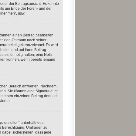
oder der Beitragsansicht. Es könnte
weils am Ende der Foren- und der
eilnehmen“, usw.
 können einen Beitrag bearbeiten,
renzten Zeitraum nach seiner
berarbeitet gekennzeichnet. Es wird
ch niemand auf Ihren Beitrag
e es für nötig halten, eine Notiz
schen können, wenn bereits jemand
lichen Bereich entwerfen. Nachdem
eren. Sie können eine Signatur auch
ie einen einzelnen Beitrag dennoch
vieren.
e erstellen“ unterhalb des
die Berechtigung, Umfragen zu
 dabei sicherstellen, dass jede