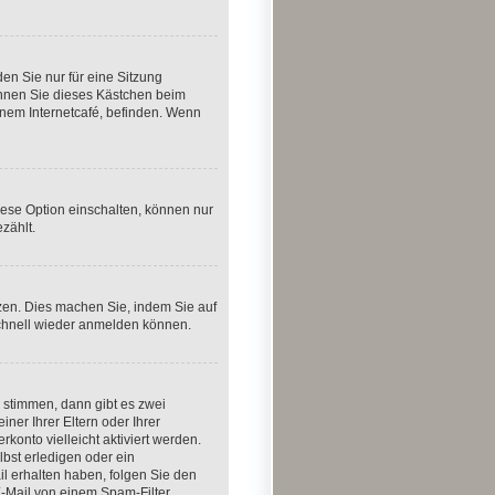
n Sie nur für eine Sitzung
önnen Sie dieses Kästchen beim
inem Internetcafé, befinden. Wenn
iese Option einschalten, können nur
zählt.
tzen. Dies machen Sie, indem Sie auf
schnell wieder anmelden können.
 stimmen, dann gibt es zwei
iner Ihrer Eltern oder Ihrer
konto vielleicht aktiviert werden.
bst erledigen oder ein
ail erhalten haben, folgen Sie den
E-Mail von einem Spam-Filter