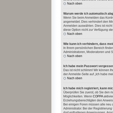
Nach oben
Warum werde ich automatisch ab
Wenn Sie beim Anmelden das Kontrol
angemeldet. Dies verhindert den Mi
Anmelden auswählen. Dies ist nicht 
diese Option nicht zur Verfügung st
Nach oben
Wie kann ich verhindern, dass mei
In Ihrem persönlichen Bereich finde
Administratoren, Moderatoren und Si
Nach oben
Ich habe mein Passwort vergesse
Das ist nicht schlimm! Wir können I
der Anmelde-Seite auf „Ich habe me
Nach oben
Ich habe mich registriert, kann mi
Überprüfen Sie zuerst, ob Sie den 
Möglichkeiten. Wenn
COPPA
aktivie
Erziehungsberechtigten den Anweisung
Bei einigen Foren müssen alle neu a
Administrator. Bei der Registrierung
dort enthaltenen Anweisungen. Anso