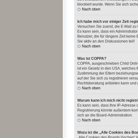
blockiert wurde. Wenn Sie sich sich
Nach oben
Ich habe mich vor einiger Zeit reg
Versuchen Sie zuerst, die E-Mail zu
Es kann sein, dass ein Administrato
Benutzer, die für längere Zeit kein
Sie aktiv an den Diskussionen teil!
Nach oben
Was ist COPPA?
COPPA, ausgeschrieben Child Online
ist ein Gesetz in den USA, welches 
Zustimmung der Eltern beziehungswe
auf der Sie sich zu registrieren ver
Rechtsberatung anbieten kann und ni
Nach oben
Warum kann ich mich nicht registr
Es kann sein, dass Ihre IP-Adresse
Registrierung könnte außerdem komp
sich an die Board-Administration.
Nach oben
Wozu ist die „Alle Cookies des Bo
„Alle Cookies des Boards löschen“ l