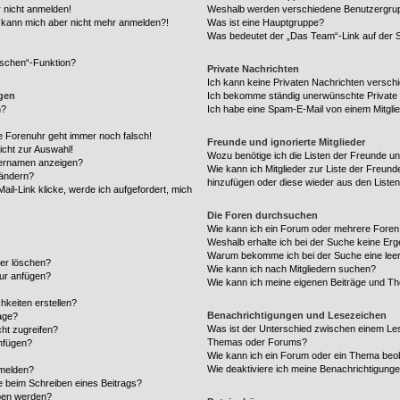
r nicht anmelden!
Weshalb werden verschiedene Benutzergrupp
rt, kann mich aber nicht mehr anmelden?!
Was ist eine Hauptgruppe?
Was bedeutet der „Das Team“-Link auf der S
öschen“-Funktion?
Private Nachrichten
Ich kann keine Privaten Nachrichten versch
ngen
Ich bekomme ständig unerwünschte Private 
n?
Ich habe eine Spam-E-Mail von einem Mitgli
die Forenuhr geht immer noch falsch!
Freunde und ignorierte Mitglieder
icht zur Auswahl!
Wozu benötige ich die Listen der Freunde und
zernamen anzeigen?
Wie kann ich Mitglieder zur Liste der Freunde
 ändern?
hinzufügen oder diese wieder aus den Liste
il-Link klicke, werde ich aufgefordert, mich
Die Foren durchsuchen
Wie kann ich ein Forum oder mehrere Fore
Weshalb erhalte ich bei der Suche keine Er
Warum bekomme ich bei der Suche eine leer
der löschen?
Wie kann ich nach Mitgliedern suchen?
tur anfügen?
Wie kann ich meine eigenen Beiträge und T
hkeiten erstellen?
Benachrichtigungen und Lesezeichen
age?
Was ist der Unterschied zwischen einem Le
ht zugreifen?
Themas oder Forums?
nfügen?
Wie kann ich ein Forum oder ein Thema be
Wie deaktiviere ich meine Benachrichtigung
 melden?
e beim Schreiben eines Beitrags?
ben werden?