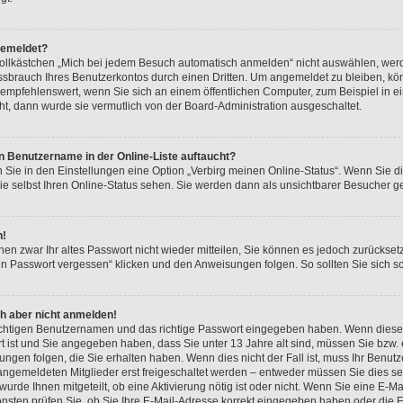
gemeldet?
lkästchen „Mich bei jedem Besuch automatisch anmelden“ nicht auswählen, werde
ssbrauch Ihres Benutzerkontos durch einen Dritten. Um angemeldet zu bleiben, k
empfehlenswert, wenn Sie sich an einem öffentlichen Computer, zum Beispiel in e
eht, dann wurde sie vermutlich von der Board-Administration ausgeschaltet.
n Benutzername in der Online-Liste auftaucht?
n Sie in den Einstellungen eine Option „Verbirg meinen Online-Status“. Wenn Sie d
e selbst Ihren Online-Status sehen. Sie werden dann als unsichtbarer Besucher ge
n!
hnen zwar Ihr altes Passwort nicht wieder mitteilen, Sie können es jedoch zurückse
in Passwort vergessen“ klicken und den Anweisungen folgen. So sollten Sie sich 
ch aber nicht anmelden!
richtigen Benutzernamen und das richtige Passwort eingegeben haben. Wenn diese
rt ist und Sie angegeben haben, dass Sie unter 13 Jahre alt sind, müssen Sie bzw. e
en folgen, die Sie erhalten haben. Wenn dies nicht der Fall ist, muss Ihr Benutzer
ngemeldeten Mitglieder erst freigeschaltet werden – entweder müssen Sie dies sel
 wurde Ihnen mitgeteilt, ob eine Aktivierung nötig ist oder nicht. Wenn Sie eine E-M
nsten prüfen Sie, ob Sie Ihre E-Mail-Adresse korrekt eingegeben haben oder die 