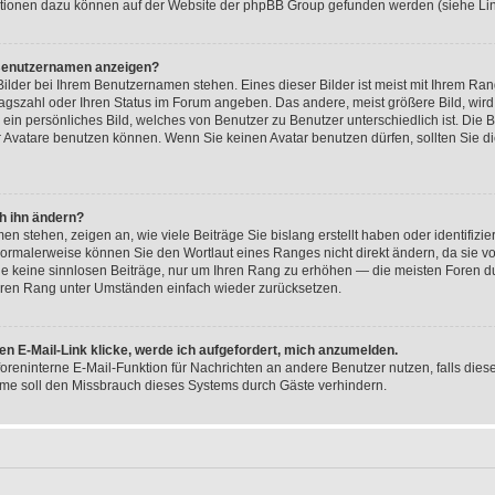
tionen dazu können auf der Website der phpBB Group gefunden werden (siehe Lin
 Benutzernamen anzeigen?
ilder bei Ihrem Benutzernamen stehen. Eines dieser Bilder ist meist mit Ihrem Rang
ragszahl oder Ihren Status im Forum angeben. Das andere, meist größere Bild, wird
 ein persönliches Bild, welches von Benutzer zu Benutzer unterschiedlich ist. Die
 Avatare benutzen können. Wenn Sie keinen Avatar benutzen dürfen, sollten Sie d
h ihn ändern?
n stehen, zeigen an, wie viele Beiträge Sie bislang erstellt haben oder identifizi
ormalerweise können Sie den Wortlaut eines Ranges nicht direkt ändern, da sie vo
Sie keine sinnlosen Beiträge, nur um Ihren Rang zu erhöhen — die meisten Foren d
Ihren Rang unter Umständen einfach wieder zurücksetzen.
en E-Mail-Link klicke, werde ich aufgefordert, mich anzumelden.
 foreninterne E-Mail-Funktion für Nachrichten an andere Benutzer nutzen, falls die
me soll den Missbrauch dieses Systems durch Gäste verhindern.