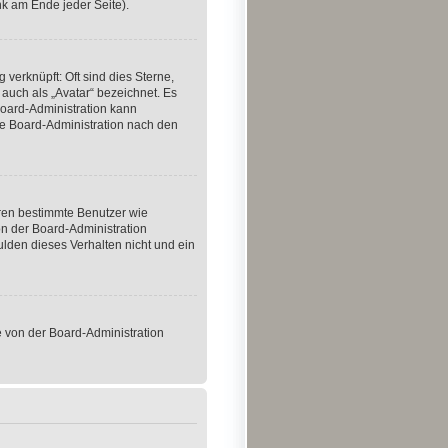
k am Ende jeder Seite).
 verknüpft: Oft sind dies Sterne,
 auch als „Avatar“ bezeichnet. Es
 Board-Administration kann
ie Board-Administration nach den
eren bestimmte Benutzer wie
n der Board-Administration
ulden dieses Verhalten nicht und ein
se von der Board-Administration