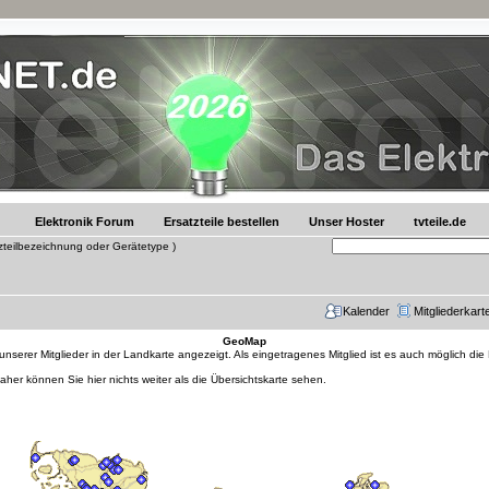
Elektronik Forum
Ersatzteile bestellen
Unser Hoster
tvteile.de
tzteilbezeichnung oder Gerätetype )
Kalender
Mitgliederkart
GeoMap
erer Mitglieder in der Landkarte angezeigt. Als eingetragenes Mitglied ist es auch möglich die
daher können Sie hier nichts weiter als die Übersichtskarte sehen.