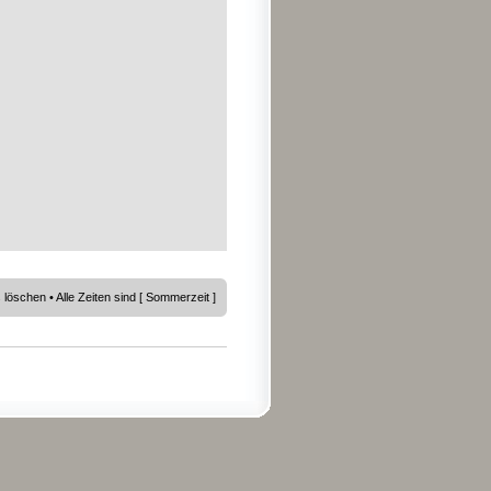
s löschen
• Alle Zeiten sind [ Sommerzeit ]