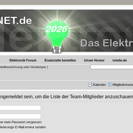
Elektronik Forum
Ersatzteile bestellen
Unser Hoster
tvteile.de
tzteilbezeichnung oder Gerätetype )
Kalender
Mitgliederkart
 angemeldet sein, um die Liste der Team-Mitglieder anzuschauen
abe mein Passwort vergessen
tivierungs-E-Mail erneut senden