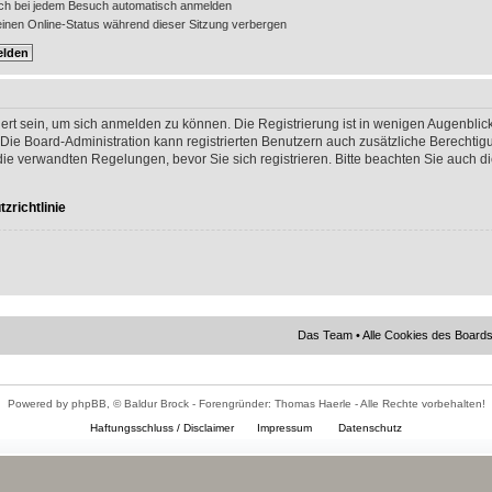
ch bei jedem Besuch automatisch anmelden
nen Online-Status während dieser Sitzung verbergen
ert sein, um sich anmelden zu können. Die Registrierung ist in wenigen Augenblick
 Die Board-Administration kann registrierten Benutzern auch zusätzliche Berechti
 verwandten Regelungen, bevor Sie sich registrieren. Bitte beachten Sie auch di
zrichtlinie
Das Team
•
Alle Cookies des Board
Powered by phpBB, © Baldur Brock - Forengründer: Thomas Haerle - Alle Rechte vorbehalten!
Haftungsschluss / Disclaimer
Impressum
Datenschutz