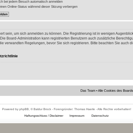
ch bei jedem Besuch automatisch anmelden
nen Online-Status während dieser Sitzung verbergen
ert sein, um sich anmelden zu können. Die Registrierung ist in wenigen Augenblick
 Die Board-Administration kann registrierten Benutzern auch zusätzliche Berechti
 verwandten Regelungen, bevor Sie sich registrieren. Bitte beachten Sie auch di
zrichtlinie
Das Team
•
Alle Cookies des Board
Powered by phpBB, © Baldur Brock - Forengründer: Thomas Haerle - Alle Rechte vorbehalten!
Haftungsschluss / Disclaimer
Impressum
Datenschutz