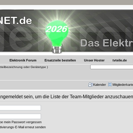
Elektronik Forum
Ersatzteile bestellen
Unser Hoster
tvteile.de
tzteilbezeichnung oder Gerätetype )
Kalender
Mitgliederkart
 angemeldet sein, um die Liste der Team-Mitglieder anzuschauen
abe mein Passwort vergessen
tivierungs-E-Mail erneut senden