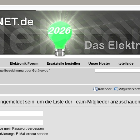
Elektronik Forum
Ersatzteile bestellen
Unser Hoster
tvteile.de
tzteilbezeichnung oder Gerätetype )
Kalender
Mitgliederkart
 angemeldet sein, um die Liste der Team-Mitglieder anzuschauen
abe mein Passwort vergessen
tivierungs-E-Mail erneut senden