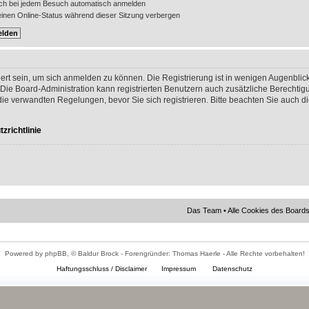
ch bei jedem Besuch automatisch anmelden
nen Online-Status während dieser Sitzung verbergen
ert sein, um sich anmelden zu können. Die Registrierung ist in wenigen Augenblick
 Die Board-Administration kann registrierten Benutzern auch zusätzliche Berechti
 verwandten Regelungen, bevor Sie sich registrieren. Bitte beachten Sie auch di
zrichtlinie
Das Team
•
Alle Cookies des Board
Powered by phpBB, © Baldur Brock - Forengründer: Thomas Haerle - Alle Rechte vorbehalten!
Haftungsschluss / Disclaimer
Impressum
Datenschutz