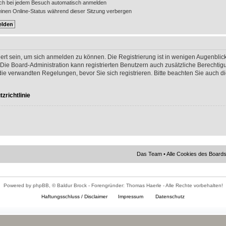
ch bei jedem Besuch automatisch anmelden
nen Online-Status während dieser Sitzung verbergen
ert sein, um sich anmelden zu können. Die Registrierung ist in wenigen Augenblick
 Die Board-Administration kann registrierten Benutzern auch zusätzliche Berechti
 verwandten Regelungen, bevor Sie sich registrieren. Bitte beachten Sie auch di
zrichtlinie
Das Team
•
Alle Cookies des Board
Powered by phpBB, © Baldur Brock - Forengründer: Thomas Haerle - Alle Rechte vorbehalten!
Haftungsschluss / Disclaimer
Impressum
Datenschutz