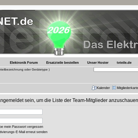
Elektronik Forum
Ersatzteile bestellen
Unser Hoster
tvteile.de
tzteilbezeichnung oder Gerätetype )
Kalender
Mitgliederkart
 angemeldet sein, um die Liste der Team-Mitglieder anzuschauen
abe mein Passwort vergessen
tivierungs-E-Mail erneut senden