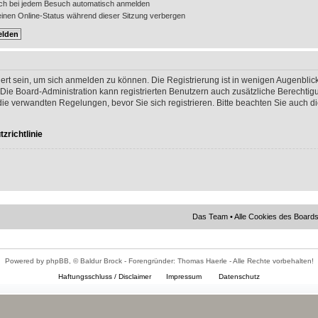
ch bei jedem Besuch automatisch anmelden
nen Online-Status während dieser Sitzung verbergen
ert sein, um sich anmelden zu können. Die Registrierung ist in wenigen Augenblick
 Die Board-Administration kann registrierten Benutzern auch zusätzliche Berechti
 verwandten Regelungen, bevor Sie sich registrieren. Bitte beachten Sie auch di
zrichtlinie
Das Team
•
Alle Cookies des Board
Powered by phpBB, © Baldur Brock - Forengründer: Thomas Haerle - Alle Rechte vorbehalten!
Haftungsschluss / Disclaimer
Impressum
Datenschutz