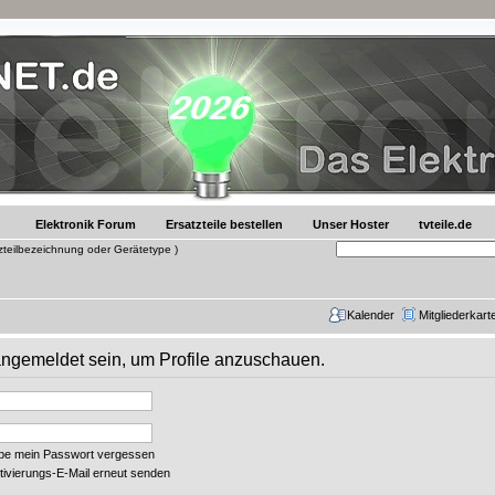
Elektronik Forum
Ersatzteile bestellen
Unser Hoster
tvteile.de
tzteilbezeichnung oder Gerätetype )
Kalender
Mitgliederkart
 angemeldet sein, um Profile anzuschauen.
abe mein Passwort vergessen
tivierungs-E-Mail erneut senden