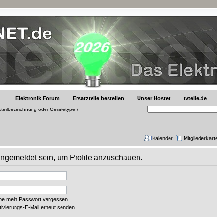
Elektronik Forum
Ersatzteile bestellen
Unser Hoster
tvteile.de
tzteilbezeichnung oder Gerätetype )
Kalender
Mitgliederkart
 angemeldet sein, um Profile anzuschauen.
abe mein Passwort vergessen
tivierungs-E-Mail erneut senden