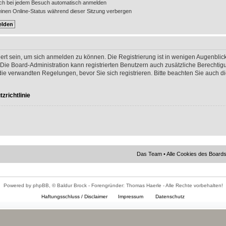
ch bei jedem Besuch automatisch anmelden
nen Online-Status während dieser Sitzung verbergen
ert sein, um sich anmelden zu können. Die Registrierung ist in wenigen Augenblick
 Die Board-Administration kann registrierten Benutzern auch zusätzliche Berechti
 verwandten Regelungen, bevor Sie sich registrieren. Bitte beachten Sie auch di
zrichtlinie
Das Team
•
Alle Cookies des Board
Powered by phpBB, © Baldur Brock - Forengründer: Thomas Haerle - Alle Rechte vorbehalten!
Haftungsschluss / Disclaimer
Impressum
Datenschutz