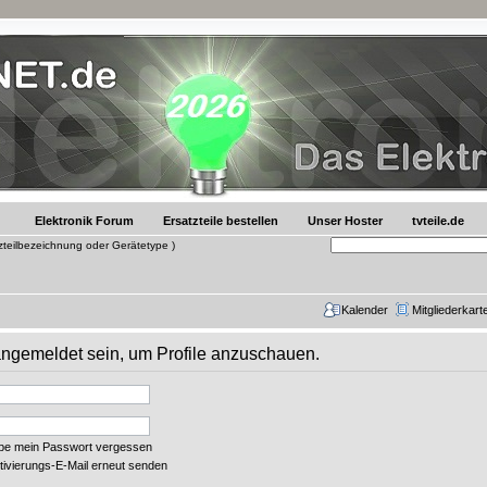
Elektronik Forum
Ersatzteile bestellen
Unser Hoster
tvteile.de
tzteilbezeichnung oder Gerätetype )
Kalender
Mitgliederkart
 angemeldet sein, um Profile anzuschauen.
abe mein Passwort vergessen
tivierungs-E-Mail erneut senden