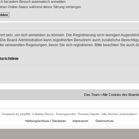
ch bei jedem Besuch automatisch anmelden
nen Online-Status während dieser Sitzung verbergen
ert sein, um sich anmelden zu können. Die Registrierung ist in wenigen Augenblick
 Die Board-Administration kann registrierten Benutzern auch zusätzliche Berechti
 verwandten Regelungen, bevor Sie sich registrieren. Bitte beachten Sie auch di
zrichtlinie
Das Team
•
Alle Cookies des Board
Powered by phpBB, © Baldur Brock - Forengründer: Thomas Haerle - Alle Rechte vorbehalten!
Haftungsschluss / Disclaimer
Impressum
Datenschutz