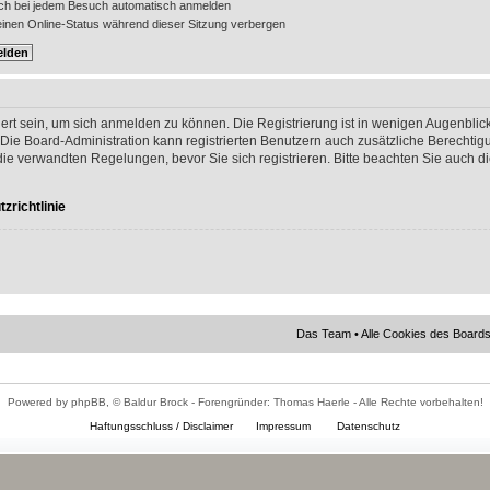
ch bei jedem Besuch automatisch anmelden
nen Online-Status während dieser Sitzung verbergen
ert sein, um sich anmelden zu können. Die Registrierung ist in wenigen Augenblick
 Die Board-Administration kann registrierten Benutzern auch zusätzliche Berechti
 verwandten Regelungen, bevor Sie sich registrieren. Bitte beachten Sie auch di
zrichtlinie
Das Team
•
Alle Cookies des Board
Powered by phpBB, © Baldur Brock - Forengründer: Thomas Haerle - Alle Rechte vorbehalten!
Haftungsschluss / Disclaimer
Impressum
Datenschutz