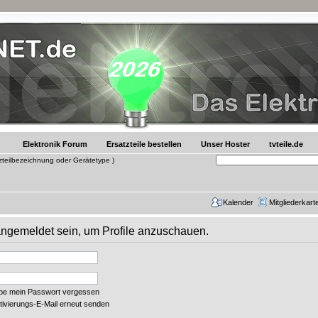
Elektronik Forum
Ersatzteile bestellen
Unser Hoster
tvteile.de
tzteilbezeichnung oder Gerätetype )
Kalender
Mitgliederkart
 angemeldet sein, um Profile anzuschauen.
abe mein Passwort vergessen
tivierungs-E-Mail erneut senden