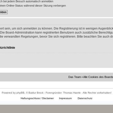
ch bei jedem Besuch automatisch anmelden
nen Online-Status während dieser Sitzung verbergen
ert sein, um sich anmelden zu können. Die Registrierung ist in wenigen Augenblick
 Die Board-Administration kann registrierten Benutzern auch zusätzliche Berechti
 verwandten Regelungen, bevor Sie sich registrieren. Bitte beachten Sie auch di
zrichtlinie
Das Team
•
Alle Cookies des Board
Powered by phpBB, © Baldur Brock - Forengründer: Thomas Haerle - Alle Rechte vorbehalten!
Haftungsschluss / Disclaimer
Impressum
Datenschutz