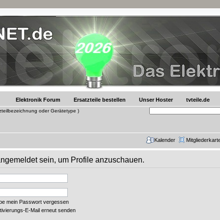
Elektronik Forum
Ersatzteile bestellen
Unser Hoster
tvteile.de
tzteilbezeichnung oder Gerätetype )
Kalender
Mitgliederkart
 angemeldet sein, um Profile anzuschauen.
abe mein Passwort vergessen
tivierungs-E-Mail erneut senden