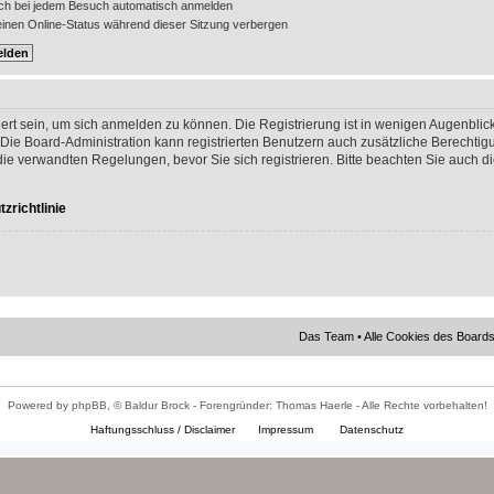
ch bei jedem Besuch automatisch anmelden
nen Online-Status während dieser Sitzung verbergen
ert sein, um sich anmelden zu können. Die Registrierung ist in wenigen Augenblick
 Die Board-Administration kann registrierten Benutzern auch zusätzliche Berechti
 verwandten Regelungen, bevor Sie sich registrieren. Bitte beachten Sie auch di
zrichtlinie
Das Team
•
Alle Cookies des Board
Powered by phpBB, © Baldur Brock - Forengründer: Thomas Haerle - Alle Rechte vorbehalten!
Haftungsschluss / Disclaimer
Impressum
Datenschutz