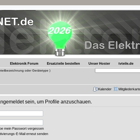
Elektronik Forum
Ersatzteile bestellen
Unser Hoster
tvteile.de
tzteilbezeichnung oder Gerätetype )
Kalender
Mitgliederkart
 angemeldet sein, um Profile anzuschauen.
abe mein Passwort vergessen
tivierungs-E-Mail erneut senden