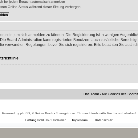
ch bei jedem Besuch automatisch anmelden
nen Online-Status während dieser Sitzung verbergen
ert sein, um sich anmelden zu können. Die Registrierung ist in wenigen Augenblick
 Die Board-Administration kann registrierten Benutzern auch zusätzliche Berechti
 verwandten Regelungen, bevor Sie sich registrieren. Bitte beachten Sie auch di
zrichtlinie
Das Team
•
Alle Cookies des Board
Powered by phpBB, © Baldur Brock - Forengründer: Thomas Haerle - Alle Rechte vorbehalten!
Haftungsschluss / Disclaimer
Impressum
Datenschutz