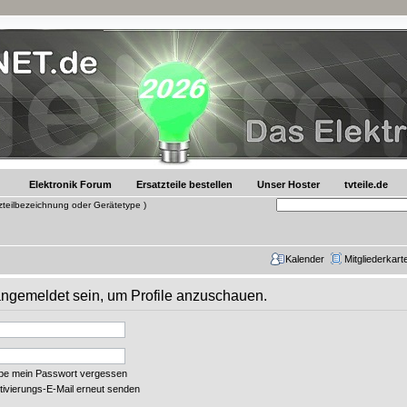
Elektronik Forum
Ersatzteile bestellen
Unser Hoster
tvteile.de
tzteilbezeichnung oder Gerätetype )
Kalender
Mitgliederkart
 angemeldet sein, um Profile anzuschauen.
abe mein Passwort vergessen
tivierungs-E-Mail erneut senden