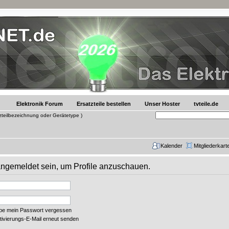
Elektronik Forum
Ersatzteile bestellen
Unser Hoster
tvteile.de
tzteilbezeichnung oder Gerätetype )
Kalender
Mitgliederkart
 angemeldet sein, um Profile anzuschauen.
abe mein Passwort vergessen
tivierungs-E-Mail erneut senden