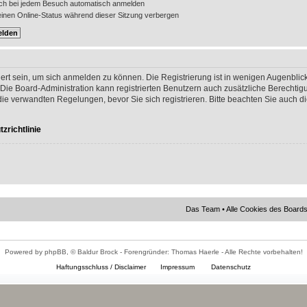
ch bei jedem Besuch automatisch anmelden
nen Online-Status während dieser Sitzung verbergen
ert sein, um sich anmelden zu können. Die Registrierung ist in wenigen Augenblick
 Die Board-Administration kann registrierten Benutzern auch zusätzliche Berechti
 verwandten Regelungen, bevor Sie sich registrieren. Bitte beachten Sie auch di
zrichtlinie
Das Team
•
Alle Cookies des Board
Powered by phpBB, © Baldur Brock - Forengründer: Thomas Haerle - Alle Rechte vorbehalten!
Haftungsschluss / Disclaimer
Impressum
Datenschutz