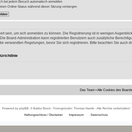
ch bei jedem Besuch automatisch anmelden
nen Online-Status während dieser Sitzung verbergen
ert sein, um sich anmelden zu können. Die Registrierung ist in wenigen Augenblick
 Die Board-Administration kann registrierten Benutzern auch zusätzliche Berechti
 verwandten Regelungen, bevor Sie sich registrieren. Bitte beachten Sie auch di
zrichtlinie
Das Team
•
Alle Cookies des Board
Powered by phpBB, © Baldur Brock - Forengründer: Thomas Haerle - Alle Rechte vorbehalten!
Haftungsschluss / Disclaimer
Impressum
Datenschutz