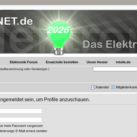
Elektronik Forum
Ersatzteile bestellen
Unser Hoster
tvteile.de
tzteilbezeichnung oder Gerätetype )
Kalender
Mitgliederkart
 angemeldet sein, um Profile anzuschauen.
abe mein Passwort vergessen
tivierungs-E-Mail erneut senden