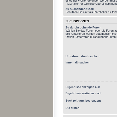
eines der Wörter gefunden werden muss.
Platzhalter für teilweise Übereinstimmun
Zu suchender Autor:
Benutzen Sie ein * als Platzhalter für t
SUCHOPTIONEN
Zu durchsuchende Foren:
Wählen Sie das Forum oder die Foren a
soll. Unterforen werden automatisch mit 
Option „Unterforen durchsuchen“ unten n
Unterforen durchsuchen:
Innerhalb suchen:
Ergebnisse anzeigen als:
Ergebnisse sortieren nach:
Suchzeitraum begrenzen:
Die ersten: