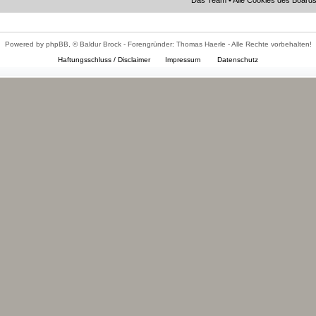
Das Team
•
Alle Cookies des Board
Powered by phpBB, © Baldur Brock - Forengründer: Thomas Haerle - Alle Rechte vorbehalten!
Haftungsschluss / Disclaimer
Impressum
Datenschutz