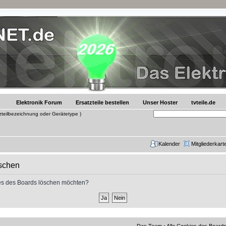
Elektronik Forum
Ersatzteile bestellen
Unser Hoster
tvteile.de
tzteilbezeichnung oder Gerätetype )
Kalender
Mitgliederkart
öschen
kies des Boards löschen möchten?