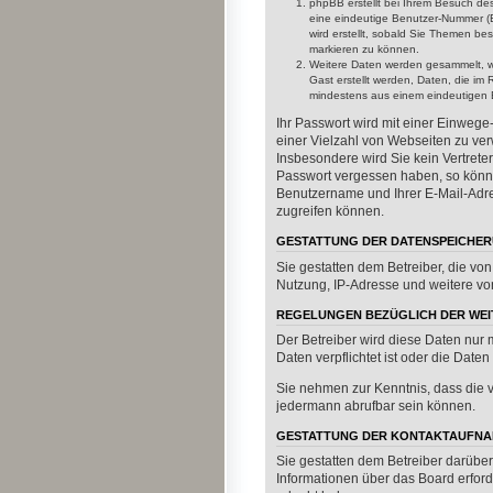
phpBB erstellt bei Ihrem Besuch des
eine eindeutige Benutzer-Nummer (B
wird erstellt, sobald Sie Themen b
markieren zu können.
Weitere Daten werden gesammelt, wen
Gast erstellt werden, Daten, die im
mindestens aus einem eindeutigen 
Ihr Passwort wird mit einer Einwege
einer Vielzahl von Webseiten zu ver
Insbesondere wird Sie kein Vertreter
Passwort vergessen haben, so könne
Benutzername und Ihrer E-Mail-Adre
zugreifen können.
GESTATTUNG DER DATENSPEICHE
Sie gestatten dem Betreiber, die v
Nutzung, IP-Adresse und weitere vo
REGELUNGEN BEZÜGLICH DER WEI
Der Betreiber wird diese Daten nur 
Daten verpflichtet ist oder die Daten
Sie nehmen zur Kenntnis, dass die v
jedermann abrufbar sein können.
GESTATTUNG DER KONTAKTAUFN
Sie gestatten dem Betreiber darüber
Informationen über das Board erford