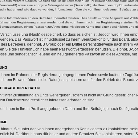
 Boards mehrere Cookies. Cookies sind kleine Textdateien, die Ihr Browser als temporäre Dateie
enutzer-ID) sowie eine anonyme Sitzungs-Nummer (Session-ID), die Ihnen von phpBB automatisc
esucht haben und wird dazu verwendet, Informationen über die von Ihnen gelesenen Beiträge zu 
n Informationen an den Betreiber übermittelt werden. Dies betrifft — ohne Anspruch auf Vollstä
 Rahmen der Registrierung erfasst werden und die von Ihnen nach Ihrer Registrierung erstellten N
Benutzernamen, einem Passwort zur Anmeldung mit diesem Konto und einer persönlichen und gül
-Verschlüsselung (Hash) gespeichert, so dass es sicher ist. Jedoch wird Ihnen empf
wenden. Das Passwort ist Ihr Schlüssel zu Ihrem Benutzerkonto für das Board, al
 des Betreibers, der phpBB Group oder ein Dritter berechtigterweise nach Ihrem Pas
n Sie die Funktion „Ich habe mein Passwort vergessen“ benutzen. Die phpBB-Soft
sse und sendet anschließend ein neu generiertes Passwort an diese Adresse, mit
RUNG
on Ihnen im Rahmen der Registrierung eingegebenen Daten sowie laufende Zugriffs
n Ihrem Browser übermittelte Daten) zu speichern und für den Betrieb des Boards
TERGABE IHRER DATEN
mit Ihrer Zustimmung an Dritte weitergeben, sofern er nicht auf Grund gesetzliche
 zur Durchsetzung rechtlicher Interessen erforderlich sind.
on Ihnen in Ihrem Profil angegebenen Daten und Ihre Beiträge je nach Konfigurati
AHME
 hinaus, Sie unter den von Ihnen angegebenen Kontaktdaten zu kontaktieren, sofer
erlich ist. Darüber hinaus dürfen er und andere Benutzer Sie kontaktieren, sofern 