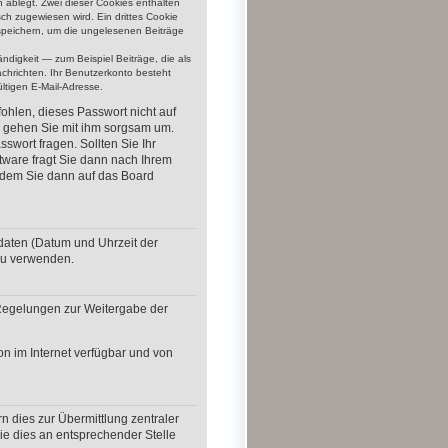
n ablegt. Zwei dieser Cookies enthalten
h zugewiesen wird. Ein drittes Cookie
speichern, um die ungelesenen Beiträge
ndigkeit — zum Beispiel Beiträge, die als
achrichten. Ihr Benutzerkonto besteht
tigen E-Mail-Adresse.
ohlen, dieses Passwort nicht auf
so gehen Sie mit ihm sorgsam um.
swort fragen. Sollten Sie Ihr
ware fragt Sie dann nach Ihrem
 dem Sie dann auf das Board
daten (Datum und Uhrzeit der
 zu verwenden.
r Regelungen zur Weitergabe der
on im Internet verfügbar und von
n dies zur Übermittlung zentraler
Sie dies an entsprechender Stelle