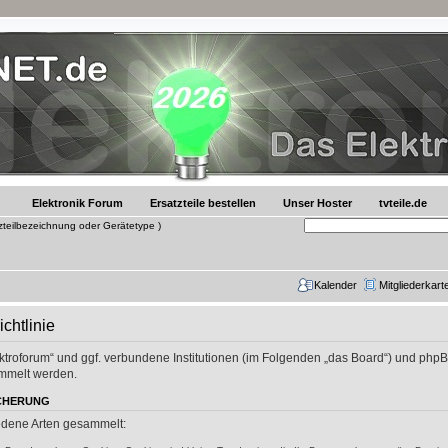
Elektronik Forum
Ersatzteile bestellen
Unser Hoster
tvteile.de
tzteilbezeichnung oder Gerätetype )
Kalender
Mitgliederkart
chtlinie
lektroforum“ und ggf. verbundene Institutionen (im Folgenden „das Board“) und ph
mmelt werden.
ICHERUNG
edene Arten gesammelt: