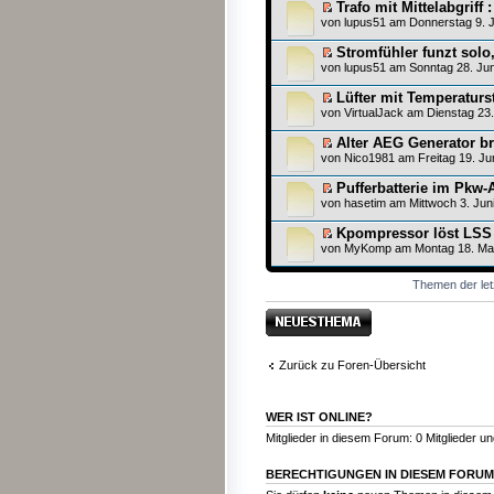
Trafo mit Mittelabgriff 
von
lupus51
am Donnerstag 9. Ju
Stromfühler funzt sol
von
lupus51
am Sonntag 28. Jun
Lüfter mit Temperatur
von
VirtualJack
am Dienstag 23.
Alter AEG Generator b
von
Nico1981
am Freitag 19. Ju
Pufferbatterie im Pkw-
von
hasetim
am Mittwoch 3. Juni
Kpompressor löst LSS
von
MyKomp
am Montag 18. Mai
Themen der let
Neues Thema
erstellen
Zurück zu Foren-Übersicht
WER IST ONLINE?
Mitglieder in diesem Forum: 0 Mitglieder u
BERECHTIGUNGEN IN DIESEM FORUM