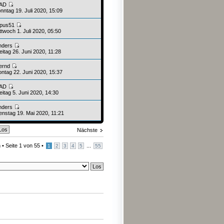
AD
nntag 19. Juli 2020, 15:09
upus51
twoch 1. Juli 2020, 05:50
nders
itag 26. Juni 2020, 11:28
ernd
ntag 22. Juni 2020, 15:37
AD
itag 5. Juni 2020, 14:30
nders
enstag 19. Mai 2020, 11:21
Nächste
 •
Seite
1
von
55
•
...
1
2
3
4
5
55