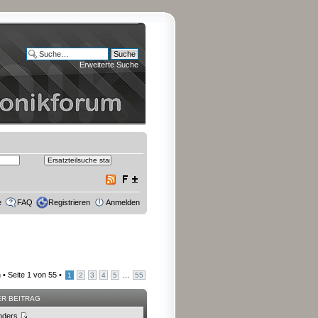
Erweiterte Suche
e
FAQ
Registrieren
Anmelden
 •
Seite
1
von
55
•
...
1
2
3
4
5
55
ER BEITRAG
nders