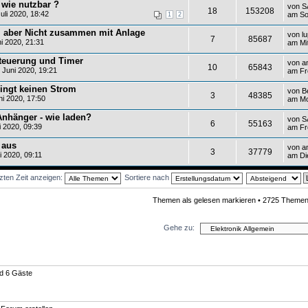
: wie nutzbar ?
von
S
18
153208
li 2020, 18:42
am So
1
2
o, aber Nicht zusammen mit Anlage
von
l
7
85687
i 2020, 21:31
am Mit
steuerung und Timer
von
a
10
65843
 Juni 2020, 19:21
am Fre
ringt keinen Strom
von
B
3
48385
ni 2020, 17:50
am Mo
Anhänger - wie laden?
von
S
6
55163
 2020, 09:39
am Fre
 aus
von
a
3
37779
 2020, 09:11
am Di
zten Zeit anzeigen:
Sortiere nach
Themen als gelesen markieren
• 2725 Themen
Gehe zu:
nd 6 Gäste