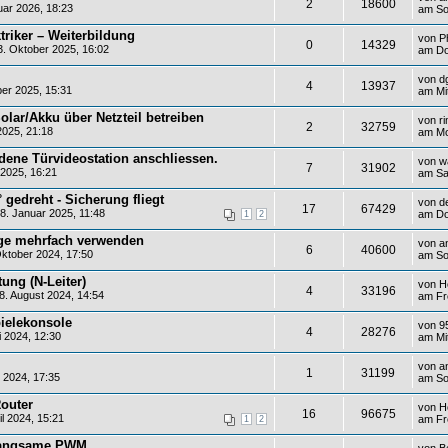
2
18600
ar 2026, 18:23
am So
triker – Weiterbildung
von
P
0
14329
. Oktober 2025, 16:02
am Do
von
dg
4
13937
er 2025, 15:31
am Mi
lar/Akku über Netzteil betreiben
von
r
2
32759
2025, 21:18
am Mo
dene Türvideostation anschliessen.
von
w
7
31902
 2025, 16:21
am Sa
gedreht - Sicherung fliegt
von
d
17
67429
8. Januar 2025, 11:48
am Do
1
2
ge mehrfach verwenden
von
a
6
40600
ktober 2024, 17:50
am So
ung (N-Leiter)
von
H
4
33196
. August 2024, 14:54
am Fr
ielekonsole
von
9
4
28276
i 2024, 12:30
am Mit
von
a
1
31199
 2024, 17:35
am So
outer
von
H
16
96675
l 2024, 15:21
am Fre
1
2
 langsame PWM
von
B