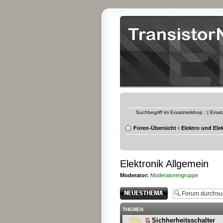
Suchbegriff im Ersatzteilshop : ( Ersa
Foren-Übersicht
‹
Elektro und Ele
Elektronik Allgemein
Moderator:
Moderatorengruppe
Neues Thema
erstellen
THEMEN
Sichherheitsschalter