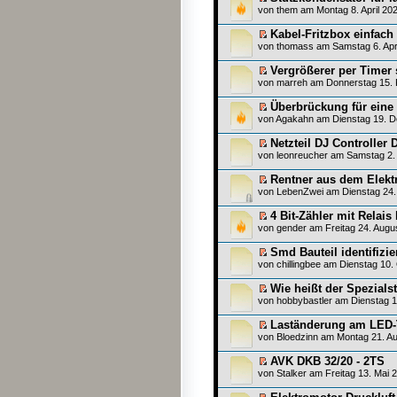
von
them
am Montag 8. April 202
Kabel-Fritzbox einfach 
von
thomass
am Samstag 6. Apri
Vergrößerer per Timer 
von
marreh
am Donnerstag 15. 
Überbrückung für eine
von
Agakahn
am Dienstag 19. D
Netzteil DJ Controller 
von
leonreucher
am Samstag 2.
Rentner aus dem Elek
von
LebenZwei
am Dienstag 24.
4 Bit-Zähler mit Relais
von
gender
am Freitag 24. Augu
Smd Bauteil identifizie
von
chillingbee
am Dienstag 10. 
Wie heißt der Spezials
von
hobbybastler
am Dienstag 1
Laständerung am LED-
von
Bloedzinn
am Montag 21. Au
AVK DKB 32/20 - 2TS
von
Stalker
am Freitag 13. Mai 2