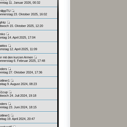
nntag 11. Januar 2026, 00:32
hilippTU
nnerstag 23. Oktober 2025, 16:02
fritz
ttwoch 15. Oktober 2025, 12:20
imko
ntag 14. April 2025, 17:04
attiss
mstag 12. April 2025, 11:09
er mit den kurzen Armen
nnerstag 6. Februar 2025, 17:48
nders
nntag 27. Oktober 2024, 17:36
otliner1
eitag 9. August 2024, 08:23
51cup
twoch 24. Juli 2024, 19:18
nders
nntag 23. Juni 2024, 18:15
otliner1
itag 19. April 2024, 20:47
ernhardS