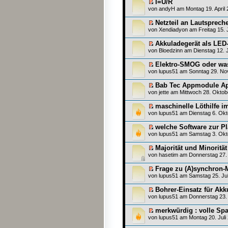
I=U/R
von
andyH
am Montag 19. April 
Netzteil an Lautsprec
von
Xendiadyon
am Freitag 15. 
Akkuladegerät als LED-
von
Bloedzinn
am Dienstag 12. 
Elektro-SMOG oder wa
von
lupus51
am Sonntag 29. No
Bab Tec Appmodule A
von
jette
am Mittwoch 28. Oktob
maschinelle Löthilfe i
von
lupus51
am Dienstag 6. Okt
welche Software zur P
von
lupus51
am Samstag 3. Okto
Majorität und Minoritä
von
hasetim
am Donnerstag 27. 
Frage zu (A)synchron-
von
lupus51
am Samstag 25. Jul
Bohrer-Einsatz für Ak
von
lupus51
am Donnerstag 23. J
merkwürdig : volle Sp
von
lupus51
am Montag 20. Juli 