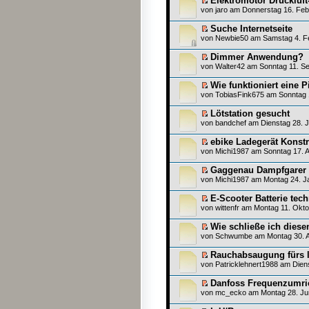
Elektromotor Druckluf
von
jaro
am Donnerstag 16. Febr
Suche Internetseite
von
Newbie50
am Samstag 4. Fe
Dimmer Anwendung?
von
Walter42
am Sonntag 11. Se
Wie funktioniert eine 
von
TobiasFink675
am Sonntag 1
Lötstation gesucht
von
bandchef
am Dienstag 28. J
ebike Ladegerät Konst
von
Michi1987
am Sonntag 17. Ap
Gaggenau Dampfgarer L
von
Michi1987
am Montag 24. Ja
E-Scooter Batterie tec
von
wittenfr
am Montag 11. Okto
Wie schließe ich dies
von
Schwumbe
am Montag 30. A
Rauchabsaugung fürs 
von
Patricklehnert1988
am Diens
Danfoss Frequenzumri
von
mc_ecko
am Montag 28. Jun