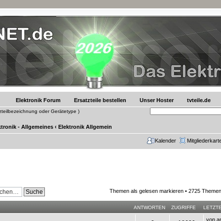
Elektronik Forum
Ersatzteile bestellen
Unser Hoster
tvteile.de
tzteilbezeichnung oder Gerätetype )
ktronik - Allgemeines
‹
Elektronik Allgemein
Kalender
Mitgliederkart
Themen als gelesen markieren
• 2725 Themen
ANTWORTEN
ZUGRIFFE
LETZT
von
a