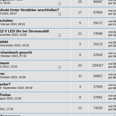
25
90067
4, 16:01
am So
1
2
direkt hinter Verstärker anschließen?
von
w
17
67903
l 2024, 08:47
am Son
1
2
schalten
von
B
5
29172
Februar 2024, 08:01
am Fr
 12 V LED Uhr bei Stromausfall
von
A
21
74598
ezember 2023, 12:09
am Sa
1
2
Defekt
von
B
2
25173
 Dezember 2023, 15:32
am Sa
trohandwerk gesucht
von
L
0
22543
 Oktober 2023, 07:32
am Di
 bauen
von
B
23
234327
st 2012, 13:53
am Mo
1
2
ren
von
a
11
50957
Oktober 2023, 19:56
am Mo
tecker?
von
k
3
27565
9. September 2023, 09:49
am Mi
Treiber
von
a
8
37681
gust 2023, 12:50
am Mi
von
S
12
74232
022, 17:32
am Di