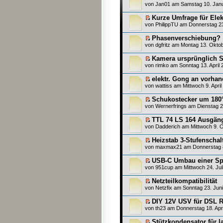
von
Jan01
am Samstag 10. Janu
Kurze Umfrage für Elek
von
PhilippTU
am Donnerstag 23
Phasenverschiebung?
von
dgfritz
am Montag 13. Oktob
Kamera ursprünglich So
von
rimko
am Sonntag 13. April 
elektr. Gong an vorhan
von
wattiss
am Mittwoch 9. April
Schukostecker um 180° 
von
Wernerfrings
am Dienstag 2
TTL 74 LS 164 Ausgän
von
Dadderich
am Mittwoch 9. O
Heizstab 3-Stufenschalt
von
maxmax21
am Donnerstag 8
USB-C Umbau einer Sp
von
951cup
am Mittwoch 24. Jul
Netzteilkompatibilität
von
Netzfix
am Sonntag 23. Juni
DIY 12V USV für DSL R
von
th23
am Donnerstag 18. Apri
Stützkondensator für