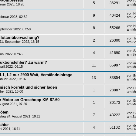
t-Kompressor
von
S
5
36291
uar 2023, 18:26
am Mo
von
N
9
40424
bruar 2023, 02:32
am So
von
H
8
55268
ptember 2022, 07:50
am Mo
Pilottonüberwachung?
von
T
2
26300
1. September 2022, 16:15
am So
von
S
4
41690
uni 2022, 07:46
am Sa
ruktionsfehler? Zu warm?
von
a
11
65997
ril 2022, 06:15
am Mo
1, L2 nur 2900 Watt, Verständnisfrage
von
B
13
83854
nuar 2022, 07:16
am Mi
hnisch korrekt und sicher laden
von
H
1
28887
ber 2021, 15:00
am Mo
en Motor an Groschopp KM 87-60
von
E
1
30173
ugust 2021, 07:20
am Mo
löten
von
S
7
43222
tag 24. August 2021, 19:11
am Sa
chter
von
d
4
51102
i 2021, 16:11
am Di