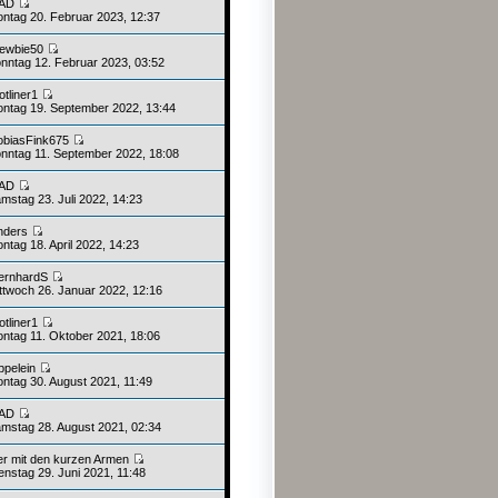
AD
ntag 20. Februar 2023, 12:37
ewbie50
nntag 12. Februar 2023, 03:52
otliner1
ntag 19. September 2022, 13:44
obiasFink675
nntag 11. September 2022, 18:08
AD
mstag 23. Juli 2022, 14:23
nders
ntag 18. April 2022, 14:23
ernhardS
ttwoch 26. Januar 2022, 12:16
otliner1
ntag 11. Oktober 2021, 18:06
ppelein
ntag 30. August 2021, 11:49
AD
mstag 28. August 2021, 02:34
er mit den kurzen Armen
enstag 29. Juni 2021, 11:48