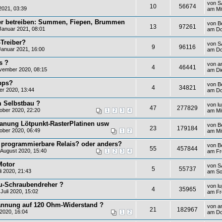
von
S
10
56674
2021, 03:39
am Mit
her betreiben: Summen, Fiepen, Brummen
von
B
13
97261
Januar 2021, 08:01
am Do
Treiber?
von
S
9
96116
Januar 2021, 16:00
am Do
s ?
von
a
4
46441
vember 2020, 08:15
am Di
pps?
von
B
4
34821
er 2020, 13:44
am Do
m Selbstbau ?
von
l
47
277829
ober 2020, 22:20
am Mi
1
2
3
4
lanung Lötpunkt-RasterPlatinen usw
von
B
23
179184
ber 2020, 06:49
am Mi
1
2
t programmierbare Relais? oder anders?
von
B
55
457844
August 2020, 15:40
am Fr
1
2
3
4
Motor
von
S
5
55737
i 2020, 21:43
am So
ku-Schraubendreher ?
von
l
4
35965
uli 2020, 15:02
am Fre
annung auf 120 Ohm-Widerstand ?
von
a
21
182967
2020, 16:04
am Do
1
2