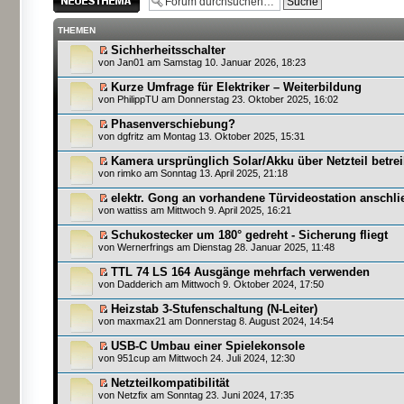
erstellen
THEMEN
Sichherheitsschalter
von
Jan01
am Samstag 10. Januar 2026, 18:23
Kurze Umfrage für Elektriker – Weiterbildung
von
PhilippTU
am Donnerstag 23. Oktober 2025, 16:02
Phasenverschiebung?
von
dgfritz
am Montag 13. Oktober 2025, 15:31
Kamera ursprünglich Solar/Akku über Netzteil betre
von
rimko
am Sonntag 13. April 2025, 21:18
elektr. Gong an vorhandene Türvideostation anschli
von
wattiss
am Mittwoch 9. April 2025, 16:21
Schukostecker um 180° gedreht - Sicherung fliegt
von
Wernerfrings
am Dienstag 28. Januar 2025, 11:48
TTL 74 LS 164 Ausgänge mehrfach verwenden
von
Dadderich
am Mittwoch 9. Oktober 2024, 17:50
Heizstab 3-Stufenschaltung (N-Leiter)
von
maxmax21
am Donnerstag 8. August 2024, 14:54
USB-C Umbau einer Spielekonsole
von
951cup
am Mittwoch 24. Juli 2024, 12:30
Netzteilkompatibilität
von
Netzfix
am Sonntag 23. Juni 2024, 17:35