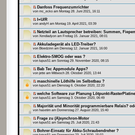
Danfoss Frequenzumrichter
von
mc_ecko
am Montag 28. Juni 2021, 16:11
I=U/R
von
andyH
am Montag 19. April 2021, 03:39
Netzteil an Lautsprecher betreiben: Summen, Fiep
von
Xendiadyon
am Freitag 15. Januar 2021, 08:01
Akkuladegerät als LED-Treiber?
von
Bloedzinn
am Dienstag 12. Januar 2021, 16:00
Elektro-SMOG oder was ?
von
lupus51
am Sonntag 29. November 2020, 08:15
Bab Tec Appmodule Apps?
von
jette
am Mittwoch 28. Oktober 2020, 13:44
maschinelle Löthilfe im Selbstbau ?
von
lupus51
am Dienstag 6. Oktober 2020, 22:20
welche Software zur Planung Lötpunkt-RasterPlatin
von
lupus51
am Samstag 3. Oktober 2020, 06:49
Majorität und Minorität programmierbare Relais? od
von
hasetim
am Donnerstag 27. August 2020, 15:40
Frage zu (A)synchron-Motor
von
lupus51
am Samstag 25. Juli 2020, 21:43
Bohrer-Einsatz für Akku-Schraubendreher ?
von
lupus51
am Donnerstag 23. Juli 2020, 15:02