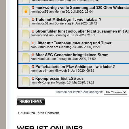
merkwürdig : volle Spannung auf 120 Ohm-Widersta
von
lupus51
am Montag 20. Juli 2020, 16:04
Trafo mit Mittelabgriff : wie nutzbar ?
von
lupus51
am Donnerstag 9. Juli 2020, 18:42
Stromfühler funzt solo, aber Nicht zusammen mit A
von
lupus51
am Sonntag 28. Juni 2020, 21:31
Lüfter mit Temperatursteuerung und Timer
von
VirtualJack
am Dienstag 23. Juni 2020, 19:21
Alter AEG Generator bringt keinen Strom
von
Nico1981
am Freitag 19. Juni 2020, 17:50
Pufferbatterie im Pkw-Anhänger - wie laden?
von
hasetim
am Mittwoch 3. Juni 2020, 09:39
Kpompressor löst LSS aus
von
MyKomp
am Montag 18. Mai 2020, 09:11
Themen der letzten Zeit anzeigen:
Neues Thema
erstellen
Zurück zu Foren-Übersicht
WER IST ONLINE?