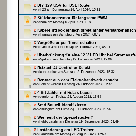
DIY 12V USV für DSL Router
von
th23
am Donnerstag 18. April 2024, 15:21
Stützkondensator für langsame PWM
von
them
am Montag 8. April 2024, 16:01
Kabel-Fritzbox einfach direkt hinter Verstärker ansc
von
thomass
am Samstag 6. April 2024, 08:47
Vergrößerer per Timer schalten
von
marreh
am Donnerstag 15. Februar 2024, 08:01
Überbrückung für eine 12 V LED Uhr bei Stromausfa
von
Agakahn
am Dienstag 19. Dezember 2023, 12:09
Netzteil DJ Controller Defekt
von
leonreucher
am Samstag 2. Dezember 2023, 15:32
Rentner aus dem Elektrohandwerk gesucht
von
LebenZwei
am Dienstag 24. Oktober 2023, 07:32
4 Bit-Zähler mit Relais bauen
von
gender
am Freitag 24. August 2012, 13:53
Smd Bauteil identifizieren
von
chillingbee
am Dienstag 10. Oktober 2023, 19:56
Wie heißt der Spezialstecker?
von
hobbybastler
am Dienstag 19. September 2023, 09:49
Laständerung am LED-Treiber
von
Bloedzinn
am Montag 21. August 2023, 12:50