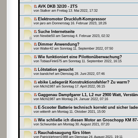
AVK DKB 32/20 - 2TS
von
Stalker
am Freitag 13. Mai 2022, 17:32
Elektromotor Druckluft-Kompressor
von
jaro
am Donnerstag 16. Februar 2023, 18:26
Suche Internetseite
von
Newbie50
am Samstag 4. Februar 2023, 02:32
Dimmer Anwendung?
von
Walter42
am Sonntag 11. September 2022, 07:50
Wie funktioniert eine Pilottonüberwachung?
von
TobiasFink675
am Sonntag 11. September 2022, 16:15
Lötstation gesucht
von
bandchef
am Dienstag 28. Juni 2022, 07:46
ebike Ladegerät Konstruktionsfehler? Zu warm?
von
Michi1987
am Sonntag 17. April 2022, 06:15
Gaggenau Dampfgarer L1, L2 nur 2900 Watt, Verstän
von
Michi1987
am Montag 24. Januar 2022, 07:16
E-Scooter Batterie technisch korrekt und sicher lade
von
wittenfr
am Montag 11. Oktober 2021, 15:00
Wie schließe ich diesen Motor an Groschopp KM 87
von
Schwumbe
am Montag 30. August 2021, 07:20
Rauchabsaugung fürs löten
von
Patricklehnert1988
am Dienstag 24. August 2021, 19:11