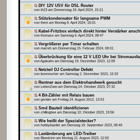
DIY 12V USV für DSL Router
von
th23
am Donnerstag 18. April 2024, 15:21
Stützkondensator für langsame PWM
von
them
am Montag 8. April 2024, 16:01
Kabel-Fritzbox einfach direkt hinter Verstärker ansc
von
thomass
am Samstag 6. April 2024, 08:47
Vergrößerer per Timer schalten
von
marreh
am Donnerstag 15. Februar 2024, 08:01
Überbrückung für eine 12 V LED Uhr bei Stromausfa
von
Agakahn
am Dienstag 19. Dezember 2023, 12:09
Netzteil DJ Controller Defekt
von
leonreucher
am Samstag 2. Dezember 2023, 15:32
Rentner aus dem Elektrohandwerk gesucht
von
LebenZwei
am Dienstag 24. Oktober 2023, 07:32
4 Bit-Zähler mit Relais bauen
von
gender
am Freitag 24. August 2012, 13:53
Smd Bauteil identifizieren
von
chillingbee
am Dienstag 10. Oktober 2023, 19:56
Wie heißt der Spezialstecker?
von
hobbybastler
am Dienstag 19. September 2023, 09:49
Laständerung am LED-Treiber
von
Bloedzinn
am Montag 21. August 2023, 12:50