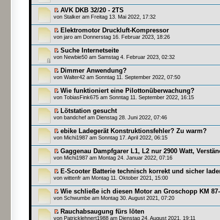
AVK DKB 32/20 - 2TS
von
Stalker
am Freitag 13. Mai 2022, 17:32
Elektromotor Druckluft-Kompressor
von
jaro
am Donnerstag 16. Februar 2023, 18:26
Suche Internetseite
von
Newbie50
am Samstag 4. Februar 2023, 02:32
Dimmer Anwendung?
von
Walter42
am Sonntag 11. September 2022, 07:50
Wie funktioniert eine Pilottonüberwachung?
von
TobiasFink675
am Sonntag 11. September 2022, 16:15
Lötstation gesucht
von
bandchef
am Dienstag 28. Juni 2022, 07:46
ebike Ladegerät Konstruktionsfehler? Zu warm?
von
Michi1987
am Sonntag 17. April 2022, 06:15
Gaggenau Dampfgarer L1, L2 nur 2900 Watt, Verstän
von
Michi1987
am Montag 24. Januar 2022, 07:16
E-Scooter Batterie technisch korrekt und sicher lade
von
wittenfr
am Montag 11. Oktober 2021, 15:00
Wie schließe ich diesen Motor an Groschopp KM 87
von
Schwumbe
am Montag 30. August 2021, 07:20
Rauchabsaugung fürs löten
von
Patricklehnert1988
am Dienstag 24. August 2021, 19:11