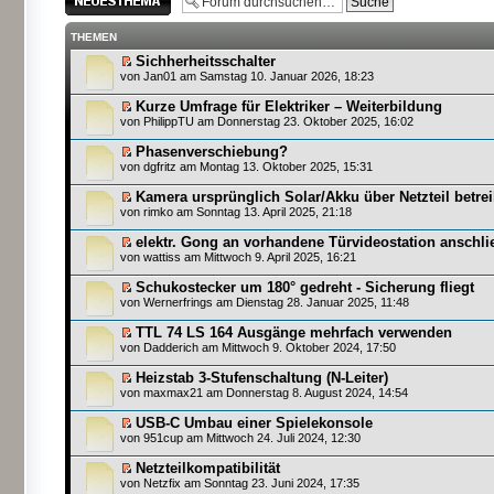
erstellen
THEMEN
Sichherheitsschalter
von
Jan01
am Samstag 10. Januar 2026, 18:23
Kurze Umfrage für Elektriker – Weiterbildung
von
PhilippTU
am Donnerstag 23. Oktober 2025, 16:02
Phasenverschiebung?
von
dgfritz
am Montag 13. Oktober 2025, 15:31
Kamera ursprünglich Solar/Akku über Netzteil betre
von
rimko
am Sonntag 13. April 2025, 21:18
elektr. Gong an vorhandene Türvideostation anschli
von
wattiss
am Mittwoch 9. April 2025, 16:21
Schukostecker um 180° gedreht - Sicherung fliegt
von
Wernerfrings
am Dienstag 28. Januar 2025, 11:48
TTL 74 LS 164 Ausgänge mehrfach verwenden
von
Dadderich
am Mittwoch 9. Oktober 2024, 17:50
Heizstab 3-Stufenschaltung (N-Leiter)
von
maxmax21
am Donnerstag 8. August 2024, 14:54
USB-C Umbau einer Spielekonsole
von
951cup
am Mittwoch 24. Juli 2024, 12:30
Netzteilkompatibilität
von
Netzfix
am Sonntag 23. Juni 2024, 17:35