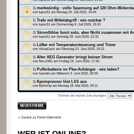
merkwürdig : volle Spannung auf 120 Ohm-Widersta
von
lupus51
am Montag 20. Juli 2020, 16:04
Trafo mit Mittelabgriff : wie nutzbar ?
von
lupus51
am Donnerstag 9. Juli 2020, 18:42
Stromfühler funzt solo, aber Nicht zusammen mit A
von
lupus51
am Sonntag 28. Juni 2020, 21:31
Lüfter mit Temperatursteuerung und Timer
von
VirtualJack
am Dienstag 23. Juni 2020, 19:21
Alter AEG Generator bringt keinen Strom
von
Nico1981
am Freitag 19. Juni 2020, 17:50
Pufferbatterie im Pkw-Anhänger - wie laden?
von
hasetim
am Mittwoch 3. Juni 2020, 09:39
Kpompressor löst LSS aus
von
MyKomp
am Montag 18. Mai 2020, 09:11
Themen der letzten Zeit anzeigen:
Neues Thema
erstellen
Zurück zu Foren-Übersicht
WER IST ONLINE?