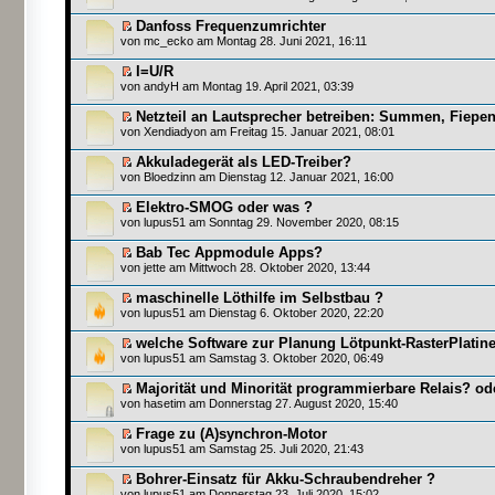
Danfoss Frequenzumrichter
von
mc_ecko
am Montag 28. Juni 2021, 16:11
I=U/R
von
andyH
am Montag 19. April 2021, 03:39
Netzteil an Lautsprecher betreiben: Summen, Fiep
von
Xendiadyon
am Freitag 15. Januar 2021, 08:01
Akkuladegerät als LED-Treiber?
von
Bloedzinn
am Dienstag 12. Januar 2021, 16:00
Elektro-SMOG oder was ?
von
lupus51
am Sonntag 29. November 2020, 08:15
Bab Tec Appmodule Apps?
von
jette
am Mittwoch 28. Oktober 2020, 13:44
maschinelle Löthilfe im Selbstbau ?
von
lupus51
am Dienstag 6. Oktober 2020, 22:20
welche Software zur Planung Lötpunkt-RasterPlatin
von
lupus51
am Samstag 3. Oktober 2020, 06:49
Majorität und Minorität programmierbare Relais? od
von
hasetim
am Donnerstag 27. August 2020, 15:40
Frage zu (A)synchron-Motor
von
lupus51
am Samstag 25. Juli 2020, 21:43
Bohrer-Einsatz für Akku-Schraubendreher ?
von
lupus51
am Donnerstag 23. Juli 2020, 15:02