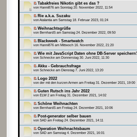
Tabakfreies Nikotin gibt es das ?
von
Hanni876
am Sonntag 20. November 2022, 11:54
Rie a.k.a. Suzaku
von
Atalantia
am Samstag 18. Februar 2023, 01:24
Weihnachtsgrüße
von
BernhardS
am Samstag 24. Dezember 2022, 09:50
Blackweek - Smartwatch
von
Hanni876
am Mittwoch 16. November 2022, 21:20
Wie mit JavaScript Daten ohne DB-Server speichern
von
Schnecke
am Donnerstag 30. Juni 2022, 11:30
Akku - Gebrauchsfrage
von
Schnecke
am Dienstag 7. Juni 2022, 13:20
Logo 2022
von
der mit den kurzen Armen
am Freitag 31. Dezember 2021, 19:00
Guten Rutsch ins Jahr 2022
von
ELW 2
am Freitag 31. Dezember 2021, 14:02
Schöne Weihnachten
von
BernhardS
am Freitag 24. Dezember 2021, 10:06
Post-generator selber bauen
von
SAD
am Freitag 24. Dezember 2021, 14:11
Operation Weihnachtsbaum
von
SAD
am Samstag 4. Dezember 2021, 16:01