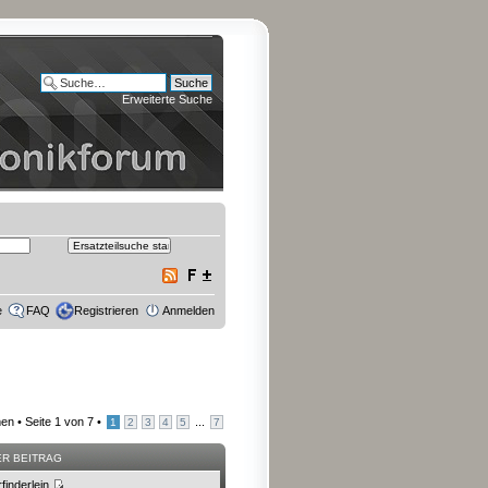
Erweiterte Suche
e
FAQ
Registrieren
Anmelden
en •
Seite
1
von
7
•
...
1
2
3
4
5
7
ER BEITRAG
rfinderlein