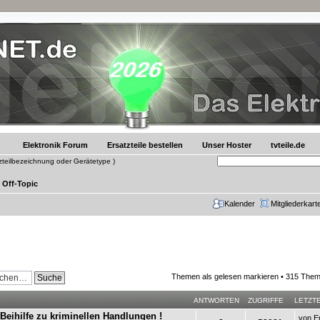
Elektronik Forum
Ersatzteile bestellen
Unser Hoster
tvteile.de
tzteilbezeichnung oder Gerätetype )
Off-Topic
Kalender
Mitgliederkart
Themen als gelesen markieren
• 315 Them
ANTWORTEN
ZUGRIFFE
LETZT
Beihilfe zu kriminellen Handlungen !
von
E