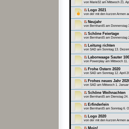
von
Marie32
am Mittwoch 21. Apr
Logo 2021
von
der mit den kurzen Armen
am
Neujahr
von
BernhardS
am Donnerstag 3
Schöne Feiertage
von
BernhardS
am Donnerstag 2
Leitung richten
von
SAD
am Sonntag 13. Dezem
Laborwaage Sauter 100
von
Powerplay
am Mittwoch 11.
Frohe Ostern 2020
von
SAD
am Sonntag 12. April 2
Frohes neues Jahr 202
von
SAD
am Mittwoch 1. Januar
Schöne Weihnachten
von
BernhardS
am Dienstag 24.
Erfinderlein
von
BernhardS
am Sonntag 6. O
Logo 2020
von
der mit den kurzen Armen
am
Mojn!