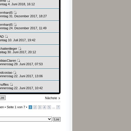
ernd
ntag 4. Juni 2018, 16:12
ernhardS
nntag 31. Dezember 2017, 18:27
ernhardS
nntag 24. Dezember 2017, 11:49
AD
ntag 10. Juli 2017, 19:42
chattenlieger
itag 30. Juni 2017, 20:12
obiasClaren
nnerstag 29. Juni 2017, 07:53
ndcostao
nnerstag 22. Juni 2017, 13:06
nuffles
nnerstag 22. Juni 2017, 10:42
Nächste
en •
Seite
1
von
7
•
...
1
2
3
4
5
7