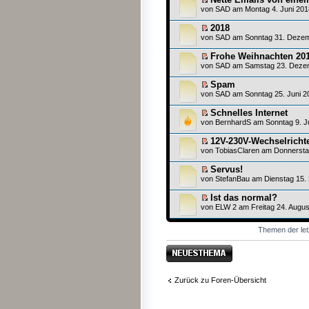
von
SAD
am Montag 4. Juni 201
2018
von
SAD
am Sonntag 31. Dezem
Frohe Weihnachten 20
von
SAD
am Samstag 23. Dezem
Spam
von
SAD
am Sonntag 25. Juni 2
Schnelles Internet
von
BernhardS
am Sonntag 9. Ju
12V-230V-Wechselrichter
von
TobiasClaren
am Donnerstag
Servus!
von
StefanBau
am Dienstag 15.
Ist das normal?
von
ELW 2
am Freitag 24. Augus
Themen der let
Neues Thema
erstellen
Zurück zu Foren-Übersicht