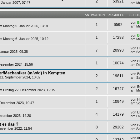
2
53921
 Januar 2007, 07:47
am Mon
ANTWORTEN
ZUGRIFFE
LETZT
von
B
1
6592
 Montag 5. Januar 2026, 13:01
am Mi
von
B
1
17293
 Montag 6. Januar 2025, 10:12
am Mo
von
H
7
20998
anuar 2025, 09:38
am Sa
von
H
1
10074
ezember 2024, 15:56
am Di
iker/Mechaniker (m/w/d) in Kempten
von
B
2
19811
11. September 2024, 13:02
am Sa
von
B
2
16747
 Freitag 22. Dezember 2023, 12:15
am Mo
von
H
1
10949
Dezember 2023, 10:47
am So
von
E
4
14179
zember 2023, 14:20
am Di
t es das ?
von
B
8
29202
ovember 2022, 11:54
am Sa
von
At
0
13752