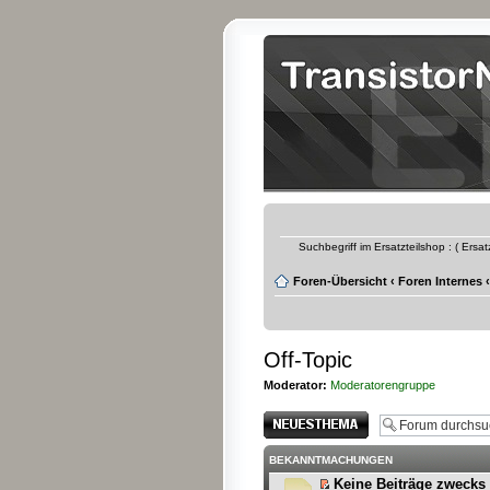
Suchbegriff im Ersatzteilshop : ( Ersa
Foren-Übersicht
‹
Foren Internes
‹
Off-Topic
Moderator:
Moderatorengruppe
Neues Thema
erstellen
BEKANNTMACHUNGEN
Keine Beiträge zwecks 