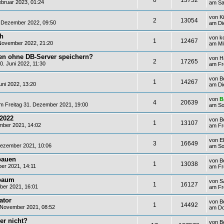
bruar 2023, 01:24
am Sa
von
Ki
2
13054
Dezember 2022, 09:50
am Di
ch
von
k
1
12467
November 2022, 21:20
am Mi
ten ohne DB-Server speichern?
von
H
2
17265
. Juni 2022, 11:30
am Fr
von
B
1
14267
uni 2022, 13:20
am Di
von
B
4
20639
 Freitag 31. Dezember 2021, 19:00
am So
 2022
von
B
1
13107
mber 2021, 14:02
am Fr
von
E
3
16649
Dezember 2021, 10:06
am So
bauen
von
B
1
13038
er 2021, 14:11
am Fr
sbaum
von
S
1
16127
er 2021, 16:01
am Fr
ator
von
B
1
14492
November 2021, 08:52
am Do
er nicht?
von
B