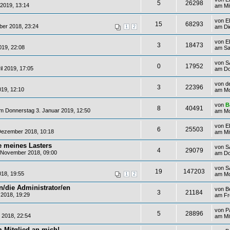
5
26298
2019, 13:14
am Mi
von
E
15
68293
er 2018, 23:24
am Di
1
2
von
E
3
18473
019, 22:08
am Sa
von
S
0
17952
l 2019, 17:05
am Do
von
d
3
22396
19, 12:10
am Mo
von
B
8
40491
 Donnerstag 3. Januar 2019, 12:50
am Mo
von
E
6
25503
ezember 2018, 10:18
am Mi
 meines Lasters
von
S
4
29079
 November 2018, 09:00
am Do
von
S
19
147203
018, 19:55
am Mo
1
2
en/die Administrator/en
von
B
3
21184
 2018, 19:29
am Fre
von
P
5
28896
 2018, 22:54
am Mi
 Mitglied an mich!