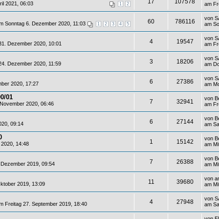
17
107578
il 2021, 06:03
am Fr
1
2
von
S
60
786116
 Sonntag 6. Dezember 2020, 11:03
am So
1
2
3
4
5
von
S
4
19547
1. Dezember 2020, 10:01
am Fr
von
S
3
18206
4. Dezember 2020, 11:59
am Do
von
S
6
27386
ber 2020, 17:27
am Mo
0/01
von
B
7
32941
 November 2020, 06:46
am Fr
von
B
6
27144
020, 09:14
am Sa
0
von
B
1
15142
 2020, 14:48
am Mi
von
B
7
26388
 Dezember 2019, 09:54
am Mi
von
a
11
39680
ktober 2019, 13:09
am Mi
von
S
4
27948
 Freitag 27. September 2019, 18:40
am Sa
von
E