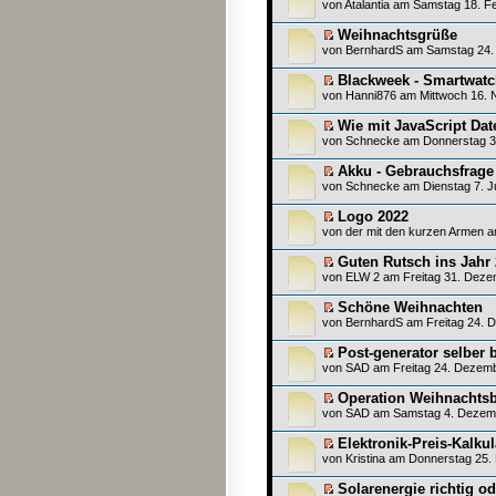
von
Atalantia
am Samstag 18. Fe
Weihnachtsgrüße
von
BernhardS
am Samstag 24. 
Blackweek - Smartwat
von
Hanni876
am Mittwoch 16. 
Wie mit JavaScript Da
von
Schnecke
am Donnerstag 30
Akku - Gebrauchsfrage
von
Schnecke
am Dienstag 7. J
Logo 2022
von
der mit den kurzen Armen
am
Guten Rutsch ins Jahr
von
ELW 2
am Freitag 31. Deze
Schöne Weihnachten
von
BernhardS
am Freitag 24. 
Post-generator selber 
von
SAD
am Freitag 24. Dezemb
Operation Weihnacht
von
SAD
am Samstag 4. Dezemb
Elektronik-Preis-Kalkul
von
Kristina
am Donnerstag 25. 
Solarenergie richtig od