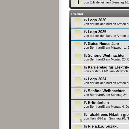
von
Erfinderlein
am Dienstag 16.
THEMEN
Logo 2026
von
der mit den kurzen Armen
am
Logo 2025
von
der mit den kurzen Armen
am
Gutes Neues Jahr
von
BernhardS
am Mittwoch 1. J
Schöne Weihnachten
von
BernhardS
am Montag 23. D
Karrieretag für Elektr
von
karstenDBW3
am Mittwoch 
Logo 2024
von
der mit den kurzen Armen
am
Schöne Weihnachten
von
BernhardS
am Sonntag 24. 
Erfinderlein
von
BernhardS
am Montag 4. De
Tabakfreies Nikotin gib
von
Hanni876
am Sonntag 20. N
Rie a.k.a. Suzaku