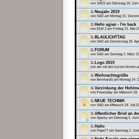
von SAD2 am Dienstag 18. Juni 
Neujahr 2019
von
SAD
am Montag 31. Dezemb
Hello agian - I'm back
von
ELW 2
am Freitag 31. Mai 2
BLAULICHTTAG
von
SAD
am Donnerstag 25. Apri
FORUM
von
SAD
am Sonntag 3. März 20
Logo 2019
von
der mit den kurzen Armen
am
Weihnachtsgrüße
von
BernhardS
am Montag 24. D
Verzinkung der Hohlme
von
Powerplay
am Mittwoch 28.
NEUE TECHNIK
von
SAD
am Mittwoch 18. Juli 2
öffentlicher Brief an d
von Sparky am Dienstag 5. Juni
Hallo
von
Papa77
am Samstag 2. Juni
Nette Emails von einem