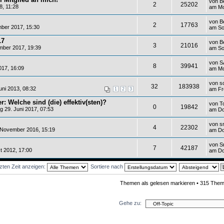
von
B
2
25202
8, 11:28
am Mo
von
B
2
17763
ber 2017, 15:30
am So
17
von
B
3
21016
ber 2017, 19:39
am So
von
S
8
39941
017, 16:09
am Mo
von
s
32
183938
ni 2013, 08:32
am Fre
1
2
3
: Welche sind (die) effektiv(sten)?
von
T
0
19842
 29. Juni 2017, 07:53
am Do
von
s
4
22302
 November 2016, 15:19
am Do
von
S
7
42187
t 2012, 17:00
am Do
zten Zeit anzeigen:
Sortiere nach
Themen als gelesen markieren
• 315 Them
Gehe zu: