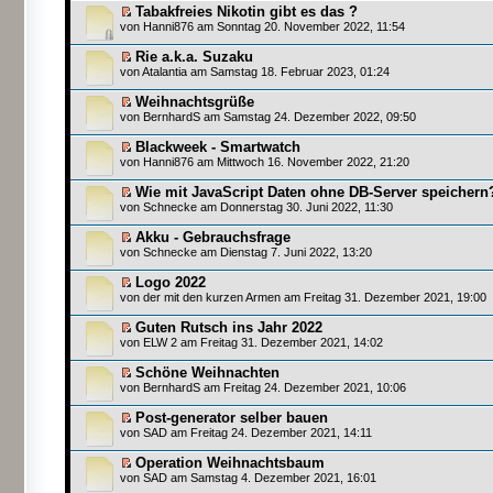
Tabakfreies Nikotin gibt es das ?
von
Hanni876
am Sonntag 20. November 2022, 11:54
Rie a.k.a. Suzaku
von
Atalantia
am Samstag 18. Februar 2023, 01:24
Weihnachtsgrüße
von
BernhardS
am Samstag 24. Dezember 2022, 09:50
Blackweek - Smartwatch
von
Hanni876
am Mittwoch 16. November 2022, 21:20
Wie mit JavaScript Daten ohne DB-Server speichern
von
Schnecke
am Donnerstag 30. Juni 2022, 11:30
Akku - Gebrauchsfrage
von
Schnecke
am Dienstag 7. Juni 2022, 13:20
Logo 2022
von
der mit den kurzen Armen
am Freitag 31. Dezember 2021, 19:00
Guten Rutsch ins Jahr 2022
von
ELW 2
am Freitag 31. Dezember 2021, 14:02
Schöne Weihnachten
von
BernhardS
am Freitag 24. Dezember 2021, 10:06
Post-generator selber bauen
von
SAD
am Freitag 24. Dezember 2021, 14:11
Operation Weihnachtsbaum
von
SAD
am Samstag 4. Dezember 2021, 16:01