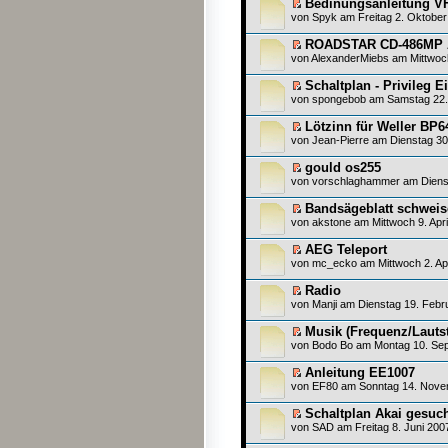
Bedinungsanleitung V
von
Spyk
am Freitag 2. Oktober
ROADSTAR CD-486MP 
von
AlexanderMiebs
am Mittwoch
Schaltplan - Privileg 
von
spongebob
am Samstag 22.
Lötzinn für Weller BP6
von
Jean-Pierre
am Dienstag 30
gould os255
von
vorschlaghammer
am Dienst
Bandsägeblatt schweise
von
akstone
am Mittwoch 9. Apri
AEG Teleport
von
mc_ecko
am Mittwoch 2. Apr
Radio
von
Manji
am Dienstag 19. Febru
Musik (Frequenz/Lautst
von
Bodo Bo
am Montag 10. Sep
Anleitung EE1007
von
EF80
am Sonntag 14. Nove
Schaltplan Akai gesucht
von
SAD
am Freitag 8. Juni 200