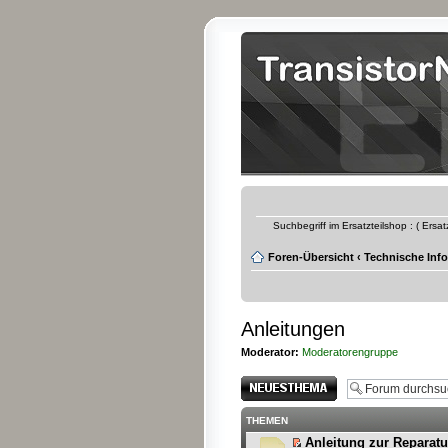
Suchbegriff im Ersatzteilshop : ( Ersa
Foren-Übersicht
‹
Technische Inf
Anleitungen
Moderator:
Moderatorengruppe
Neues Thema
erstellen
THEMEN
Anleitung zur Reparat