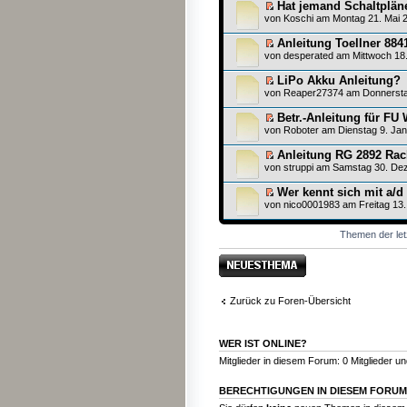
Hat jemand Schaltpläne 
von
Koschi
am Montag 21. Mai 2
Anleitung Toellner 884
von
desperated
am Mittwoch 18. 
LiPo Akku Anleitung?
von
Reaper27374
am Donnerstag
Betr.-Anleitung für FU 
von
Roboter
am Dienstag 9. Jan
Anleitung RG 2892 Racle
von
struppi
am Samstag 30. Dez
Wer kennt sich mit a/d
von
nico0001983
am Freitag 13.
Themen der let
Neues Thema
erstellen
Zurück zu Foren-Übersicht
WER IST ONLINE?
Mitglieder in diesem Forum: 0 Mitglieder u
BERECHTIGUNGEN IN DIESEM FORUM