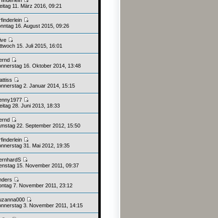
eitag 11. März 2016, 09:21
rfinderlein
nntag 16. August 2015, 09:26
live
twoch 15. Juli 2015, 16:01
ernd
nnerstag 16. Oktober 2014, 13:48
attiss
nnerstag 2. Januar 2014, 15:15
enny1977
itag 28. Juni 2013, 18:33
ernd
mstag 22. September 2012, 15:50
rfinderlein
nnerstag 31. Mai 2012, 19:35
ernhardS
enstag 15. November 2011, 09:37
nders
ntag 7. November 2011, 23:12
uzanna000
nnerstag 3. November 2011, 14:15