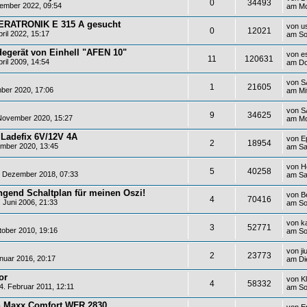
0
34493
ember 2022, 09:54
am Mo
MERATRONIK E 315 A gesucht
von
u
0
12021
ril 2022, 15:17
am So
degerät von Einhell "AFEN 10"
von
e
11
120631
ril 2009, 14:54
am Do
von
S
1
21605
ber 2020, 17:06
am Mi
von
S
9
34625
November 2020, 15:27
am Mo
 Ladefix 6V/12V 4A
von
E
2
18954
mber 2020, 13:45
am Sa
von
H
5
40258
 Dezember 2018, 07:33
am Sa
ringend Schaltplan für meinen Oszi!
von
B
4
70416
 Juni 2006, 21:33
am So
von
k
3
52771
ober 2010, 19:16
am So
von
j
2
23773
nuar 2016, 20:17
am Di
or
von
K
4
58332
. Februar 2011, 12:11
am So
 Maxx Comfort WFR 2830
von
E