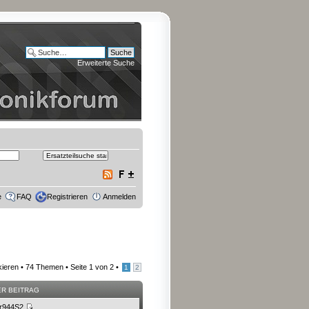
Erweiterte Suche
e
FAQ
Registrieren
Anmelden
kieren
• 74 Themen •
Seite
1
von
2
•
1
2
ER BEITRAG
r944S2