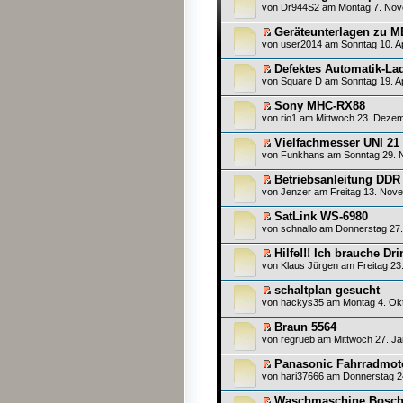
von
Dr944S2
am Montag 7. Nov
Geräteunterlagen zu 
von
user2014
am Sonntag 10. Ap
Defektes Automatik-La
von
Square D
am Sonntag 19. Ap
Sony MHC-RX88
von
rio1
am Mittwoch 23. Dezem
Vielfachmesser UNI 21
von
Funkhans
am Sonntag 29. 
Betriebsanleitung DDR
von
Jenzer
am Freitag 13. Nove
SatLink WS-6980
von
schnallo
am Donnerstag 27.
Hilfe!!! Ich brauche D
von Klaus Jürgen am Freitag 23.
schaltplan gesucht
von
hackys35
am Montag 4. Okt
Braun 5564
von
regrueb
am Mittwoch 27. Ja
Panasonic Fahrradmot
von
hari37666
am Donnerstag 24
Waschmaschine Bosch