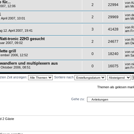
für...
von
K
2
22994
007, 12:06
am Mo
1
von
d
2
29969
April 2007, 10:01
am Mit
von
R
3
41428
 12. April 2007, 19:41
am Fre
Watt-tronic 22H3 gesucht
von
R
2
24677
uar 2007, 09:02
am Di
tte grill
von
s
0
18240
ember 2006, 12:52
am Sa
 wandlern und multiplexern aus
von
n
0
16075
 Oktober 2006, 08:51
am Fr
zten Zeit anzeigen:
Sortiere nach
Themen als gelesen mar
Gehe zu:
nd 2 Gäste