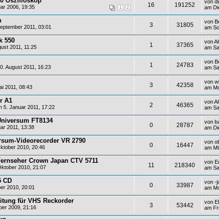
40 Oszilloskop
von
di
16
191252
ar 2006, 19:35
am Di
1
2
n
von
B
3
31805
eptember 2011, 03:01
am So
k 550
von
Al
1
37365
ust 2011, 11:25
am Sa
von
B
1
24783
. August 2011, 16:23
am Sa
von
w
3
42358
i 2011, 08:43
am Mo
er A1
von
Al
2
46365
 5. Januar 2011, 17:22
am Sa
Universum FT8134
von
b
0
28787
ar 2011, 13:38
am Di
rsum-Videorecorder VR 2790
von
o
0
16447
ktober 2010, 20:46
am Mi
Fernseher Crown Japan CTV 5711
von
E
11
218340
ktober 2010, 21:07
am Sa
5 CD
von
-j
0
33987
er 2010, 20:01
am Mo
itung für VHS Reckorder
von
E
3
53442
er 2009, 21:16
am Fr