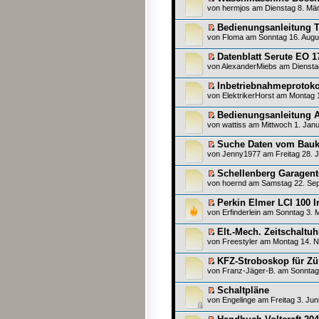
von
hermjos
am Dienstag 8. Mär
Bedienungsanleitung T
von
Floma
am Sonntag 16. Augu
Datenblatt Serute EO 
von
AlexanderMiebs
am Dienstag
Inbetriebnahmeprotoko
von
ElektrikerHorst
am Montag 1
Bedienungsanleitung 
von
wattiss
am Mittwoch 1. Janu
Suche Daten vom Bauk
von
Jenny1977
am Freitag 28. J
Schellenberg Garagent
von
hoernd
am Samstag 22. Sep
Perkin Elmer LCI 100 I
von
Erfinderlein
am Sonntag 3. M
Elt.-Mech. Zeitschaltu
von
Freestyler
am Montag 14. N
KFZ-Stroboskop für Z
von
Franz-Jäger-B.
am Sonntag 
Schaltpläne
von
Engelinge
am Freitag 3. Jun