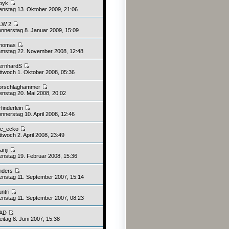
pyk
enstag 13. Oktober 2009, 21:06
LW 2
nnerstag 8. Januar 2009, 15:09
homas
mstag 22. November 2008, 12:48
ernhardS
ttwoch 1. Oktober 2008, 05:36
orschlaghammer
enstag 20. Mai 2008, 20:02
rfinderlein
nnerstag 10. April 2008, 12:46
c_ecko
twoch 2. April 2008, 23:49
anji
enstag 19. Februar 2008, 15:36
nders
enstag 11. September 2007, 15:14
untri
enstag 11. September 2007, 08:23
AD
itag 8. Juni 2007, 15:38