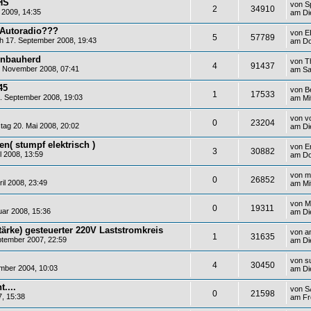
HS
von
S
2
34910
 2009, 14:35
am Di
Autoradio???
von
E
5
57789
 17. September 2008, 19:43
am Do
Einbauherd
von
T
4
91437
 November 2008, 07:41
am Sa
45
von
B
1
17533
. September 2008, 19:03
am Mi
von
v
0
23204
ag 20. Mai 2008, 20:02
am Di
n( stumpf elektrisch )
von
E
3
30882
l 2008, 13:59
am Do
von
m
0
26852
il 2008, 23:49
am Mit
von
M
0
19311
ar 2008, 15:36
am Di
ärke) gesteuerter 220V Laststromkreis
von
a
1
31635
tember 2007, 22:59
am Di
von
s
4
30450
mber 2004, 10:03
am Di
....
von
S
0
21598
7, 15:38
am Fre