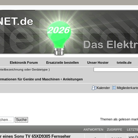
Elektronik Forum
Ersatzteile bestellen
Unser Hoster
tvteile.de
tzteilbezeichnung oder Gerätetype )
ormationen für Geräte und Maschinen
‹
Anleitungen
Kalender
Mitgliederkart
Themen als gelesen mar
ANTWORTEN
ZUGRIFFE
LETZT
ur eines Sony TV 65XD9305 Fernseher
von
D