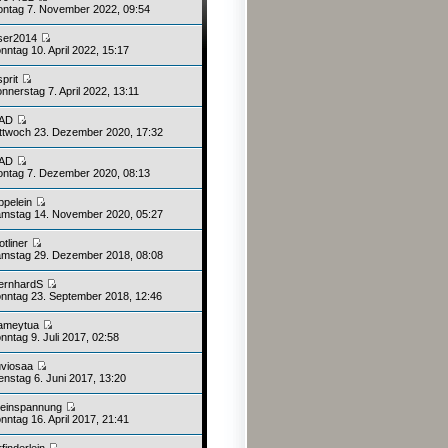
ntag 7. November 2022, 09:54
ser2014
nntag 10. April 2022, 15:17
sprit
nnerstag 7. April 2022, 13:11
AD
ttwoch 23. Dezember 2020, 17:32
AD
ntag 7. Dezember 2020, 08:13
ppelein
mstag 14. November 2020, 05:27
otliner
mstag 29. Dezember 2018, 08:08
ernhardS
nntag 23. September 2018, 12:46
ameytua
nntag 9. Juli 2017, 02:58
iuviosaa
enstag 6. Juni 2017, 13:20
leinspannung
nntag 16. April 2017, 21:41
rfinderlein