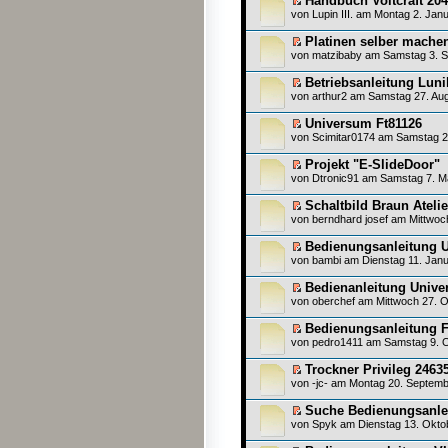
Handbuch Voltcraft 20
von
Lupin III.
am Montag 2. Janu
Platinen selber mache
von
matzibaby
am Samstag 3. S
Betriebsanleitung Luni
von
arthur2
am Samstag 27. Aug
Universum Ft81126
von
Scimitar0174
am Samstag 20
Projekt "E-SlideDoor"
von
Dtronic91
am Samstag 7. Ma
Schaltbild Braun Ateli
von
berndhard josef
am Mittwoch
Bedienungsanleitung 
von
bambi
am Dienstag 11. Janu
Bedienanleitung Unive
von
oberchef
am Mittwoch 27. O
Bedienungsanleitung 
von
pedro1411
am Samstag 9. O
Trockner Privileg 2463
von
-jc-
am Montag 20. Septemb
Suche Bedienungsanle
von
Spyk
am Dienstag 13. Oktob