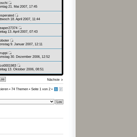
oschi
ntag 21. Mai 2007, 17:45
esperated
twoch 18. April 2007, 11:44
eaper27374
itag 13. April 2007, 07:43
oboter
enstag 9. Januar 2007, 12:11
truppi
mstag 30. Dezember 2006, 12:52
ico0001983
eitag 13. Oktober 2006, 08:51
Nächste
kieren
• 74 Themen •
Seite
1
von
2
•
1
2