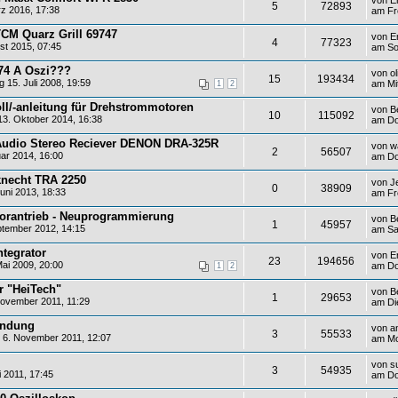
5
72893
z 2016, 17:38
am Fr
CM Quarz Grill 69747
von
E
4
77323
st 2015, 07:45
am So
174 A Oszi???
von
o
15
193434
 15. Juli 2008, 19:59
am Mit
1
2
ll/-anleitung für Drehstrommotoren
von
B
10
115092
3. Oktober 2014, 16:38
am Do
Audio Stereo Reciever DENON DRA-325R
von
w
2
56507
ar 2014, 16:00
am Do
necht TRA 2250
von
J
0
38909
uni 2013, 18:33
am Fre
orantrieb - Neuprogrammierung
von
B
1
45957
tember 2012, 14:15
am Sa
ntegrator
von
E
23
194656
ai 2009, 20:00
am Do
1
2
hr "HeiTech"
von
B
1
29653
ovember 2011, 11:29
am Di
ündung
von
a
3
55533
6. November 2011, 12:07
am Mo
von
s
3
54935
i 2011, 17:45
am Do