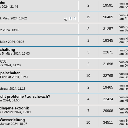
che
von
a
2
19591
z 2024, 21:44
am So
von
G
19
56405
. März 2024, 18:02
am Fr
1
2
von
B
8
31257
z 2024, 13:16
am Sa
von
H
2
19345
 März 2024, 06:27
am Fr
schaltung
von
B
3
22671
 5. März 2024, 13:03
am Di
C850
von
a
2
21698
rz 2024, 14:20
am Di
ppelschalter
von
s
10
32765
Februar 2024, 21:44
am Sa
von
a
2
19465
bruar 2024, 11:18
am Do
cht probleme / zu schwach?
von
a
4
22424
r 2024, 01:56
am Mi
dlagenelektronik
von
a
7
29908
. Februar 2024, 12:09
am Mi
Wasserleitung
von
B
10
34511
 Januar 2024, 18:07
am Di