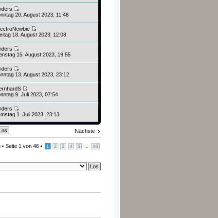
nders
nntag 20. August 2023, 11:48
lectroNewbie
eitag 18. August 2023, 12:08
nders
enstag 15. August 2023, 19:55
nders
nntag 13. August 2023, 23:12
ernhardS
nntag 9. Juli 2023, 07:54
nders
mstag 1. Juli 2023, 23:13
Nächste
 •
Seite
1
von
46
•
...
1
2
3
4
5
46