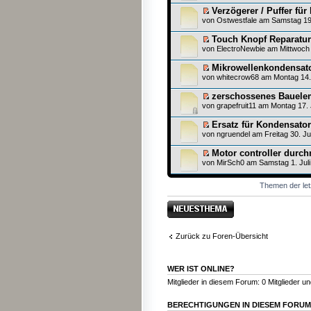
Verzögerer / Puffer fü
von
Ostwestfale
am Samstag 19.
Touch Knopf Reparatur
von
ElectroNewbie
am Mittwoch 
Mikrowellenkondensat
von
whitecrow68
am Montag 14. 
zerschossenes Bauelem
von
grapefruit11
am Montag 17. J
Ersatz für Kondensator
von
ngruendel
am Freitag 30. Ju
Motor controller durc
von
MirSch0
am Samstag 1. Juli
Themen der let
Neues Thema
erstellen
Zurück zu Foren-Übersicht
WER IST ONLINE?
Mitglieder in diesem Forum: 0 Mitglieder u
BERECHTIGUNGEN IN DIESEM FORUM