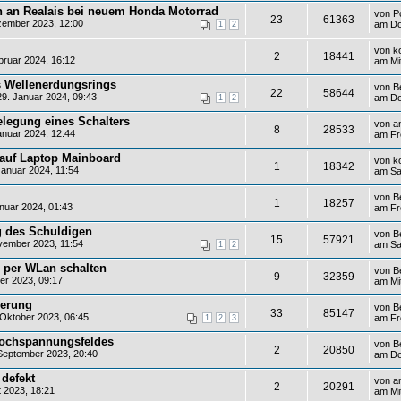
h an Realais bei neuem Honda Motorrad
von
P
23
61363
ember 2023, 12:00
am Do
1
2
von
k
2
18441
bruar 2024, 16:12
am Mi
s Wellenerdungsrings
von
B
22
58644
9. Januar 2024, 09:43
am Do
1
2
elegung eines Schalters
von
a
8
28533
anuar 2024, 12:44
am Fr
 auf Laptop Mainboard
von
k
1
18342
anuar 2024, 11:54
am Sa
von
B
1
18257
nuar 2024, 01:43
am Fr
ng des Schuldigen
von
B
15
57921
ember 2023, 11:54
am Sa
1
2
) per WLan schalten
von
B
9
32359
er 2023, 09:17
am Mi
uerung
von
B
33
85147
Oktober 2023, 06:45
am Fr
1
2
3
Hochspannungsfeldes
von
B
2
20850
September 2023, 20:40
am Do
defekt
von
a
2
20291
 2023, 18:21
am Mi