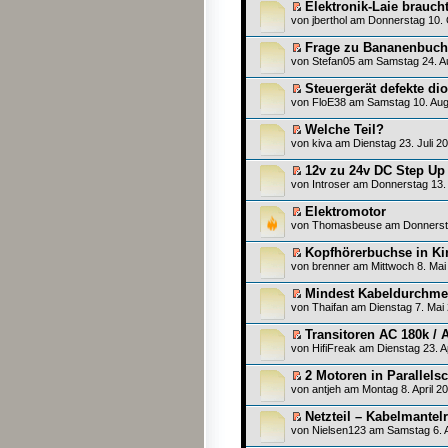
Elektronik-Laie braucht
von
jberthol
am Donnerstag 10. 
Frage zu Bananenbuch
von
Stefan05
am Samstag 24. Au
Steuergerät defekte di
von
FloE38
am Samstag 10. Aug
Welche Teil?
von
kiva
am Dienstag 23. Juli 20
12v zu 24v DC Step Up 
von
Introser
am Donnerstag 13. 
Elektromotor
von
Thomasbeuse
am Donnersta
Kopfhörerbuchse in Ki
von
brenner
am Mittwoch 8. Mai
Mindest Kabeldurchme
von
Thaifan
am Dienstag 7. Mai 
Transitoren AC 180k / 
von
HifiFreak
am Dienstag 23. Ap
2 Motoren in Parallelsc
von
antjeh
am Montag 8. April 20
Netzteil – Kabelmantel
von
Nielsen123
am Samstag 6. A