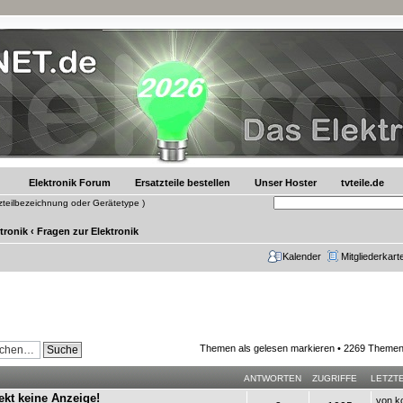
Elektronik Forum
Ersatzteile bestellen
Unser Hoster
tvteile.de
tzteilbezeichnung oder Gerätetype )
tronik
‹
Fragen zur Elektronik
Kalender
Mitgliederkart
Themen als gelesen markieren
• 2269 Themen
ANTWORTEN
ZUGRIFFE
LETZT
ekt keine Anzeige!
von
k