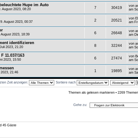
r beleuchtete Hupe im Auto
von
a
7
30419
 August 2023, 08:20
am So
von
E
2
20521
9. August 2023, 00:37
am Fr
or
von
a
6
26648
August 2023, 18:39
am Di
ent identifizieren
von
a
8
32244
uli 2023, 21:20
am So
 F 11.037/163
von
B
6
27474
ni 2023, 15:50
am So
hmessen
von
a
1
19895
 2023, 21:46
am Sa
zten Zeit anzeigen:
Sortiere nach
Themen als gelesen markieren
• 2269 Themen
Gehe zu:
nd 45 Gäste