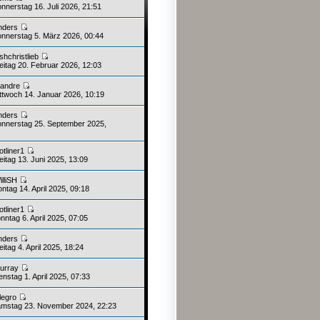
nnerstag 16. Juli 2026, 21:51
nders
nnerstag 5. März 2026, 00:44
oshchristlieb
eitag 20. Februar 2026, 12:03
candre
ttwoch 14. Januar 2026, 10:19
nders
nnerstag 25. September 2025,
otliner1
itag 13. Juni 2025, 13:09
illiSH
ntag 14. April 2025, 09:18
otliner1
ntag 6. April 2025, 07:05
nders
itag 4. April 2025, 18:24
urray
nstag 1. April 2025, 07:33
llegro
mstag 23. November 2024, 22:23