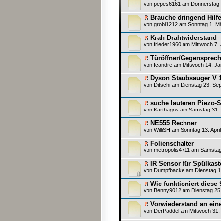
von
pepes6161
am Donnerstag 1
Brauche dringend Hilf
von
grobi1212
am Sonntag 1. Mä
Krah Drahtwiderstand
von
frieder1960
am Mittwoch 7. 
Türöffner/Gegensprec
von
fcandre
am Mittwoch 14. Ja
Dyson Staubsauger V 1
von
Ditschi
am Dienstag 23. Sep
suche lauteren Piezo
von
Karthagos
am Samstag 31. 
NE555 Rechner
von
WilliSH
am Sonntag 13. April
Folienschalter
von
metropolis4711
am Samstag 5
IR Sensor für Spülkas
von
Dumpfbacke
am Dienstag 1.
Wie funktioniert diese
von
Benny9012
am Dienstag 25.
Vorwiederstand an ein
von
DerPaddel
am Mittwoch 31. 