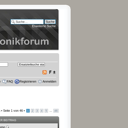
Erweiterte Suche
e
FAQ
Registrieren
Anmelden
 •
Seite
1
von
46
•
...
1
2
3
4
5
46
ER BEITRAG
omo