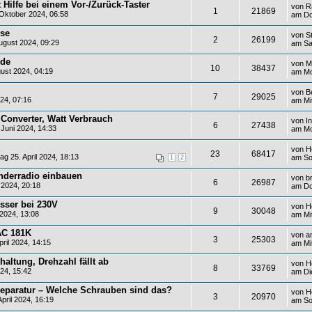
 Hilfe bei einem Vor-/Zurück-Taster
von
R
1
21869
Oktober 2024, 06:58
am Do
se
von
S
2
26199
gust 2024, 09:29
am Sa
ode
von
M
10
38437
ust 2024, 04:19
am Mo
von
B
7
29025
24, 07:16
am Mit
Converter, Watt Verbrauch
von
I
6
27438
Juni 2024, 14:33
am Mo
von
H
23
68417
g 25. April 2024, 18:13
am So
1
2
nderradio einbauen
von
b
6
26987
 2024, 20:18
am Do
sser bei 230V
von
H
9
30048
2024, 13:08
am Mi
AC 181K
von
a
3
25303
ril 2024, 14:15
am Mit
haltung, Drehzahl fällt ab
von
H
8
33769
24, 15:42
am Die
reparatur – Welche Schrauben sind das?
von
H
3
20970
pril 2024, 16:19
am Son