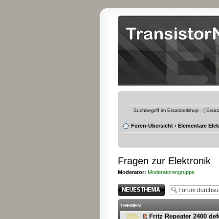
Suchbegriff im Ersatzteilshop : ( Ersa
Foren-Übersicht
‹
Elementare Elek
Fragen zur Elektronik
Moderator:
Moderatorengruppe
Neues Thema
erstellen
THEMEN
Fritz Repeater 2400 def