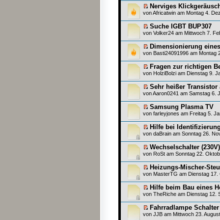
Nerviges Klickgeräusc
von
Africatwin
am Montag 4. Dez
Suche IGBT BUP307
von
Volker24
am Mittwoch 7. Fe
Dimensionierung eine
von
Basti24091996
am Montag 2
Fragen zur richtigen B
von
HolziBolzi
am Dienstag 9. J
Sehr heißer Transistor
von
Aaron0241
am Samstag 6. J
Samsung Plasma TV
von
farleyjones
am Freitag 5. Ja
Hilfe bei Identifizieru
von
daBrain
am Sonntag 26. Nov
Wechselschalter (230V
von
RoSt
am Sonntag 22. Oktob
Heizungs-Mischer-Ste
von
MasterTG
am Dienstag 17. 
Hilfe beim Bau eines 
von
TheRiche
am Dienstag 12. 
Fahrradlampe Schalter 
von
JJB
am Mittwoch 23. August