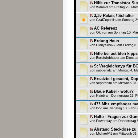
Hilfe zur Transistor Su
von
Wdaniel
am Freitag 29. Mär
3,3v Relais / Schalter
von
GrafZeppelin
am Sonntag 24
AC Referenz
von
OldIron
am Sonntag 10. Mär
Erdung Haus
von
Dionysius666
am Freitag 8.
Hilfe bei astiblen kipp
von
Berufsliebhaber
am Dienstag
S: Vergleichstyp für B
von
sabberlatz
am Montag 4. Mä
Ersatzteil gesucht, Do
von
sephrahim
am Mittwoch 28. 
Blaue Kabel - wofür?
von
Najeb
am Donnerstag 22. Fe
433 Mhz empfänger ma
von
lphd
am Dienstag 13. Februa
Hallo - Fragen zur Gun
von
Powerplay
am Donnerstag 8
Abstand Steckdose zu 
von
MichaelM1
am Mittwoch 31.