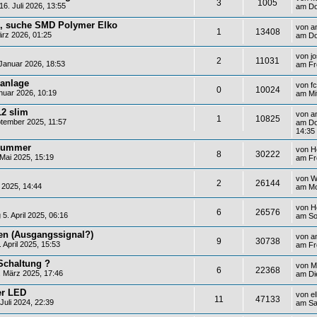
3
1005
6. Juli 2026, 13:55
am Do
e, suche SMD Polymer Elko
von
a
1
13408
rz 2026, 01:25
am Do
von
j
2
11031
Januar 2026, 18:53
am Fr
hanlage
von
f
0
10024
nuar 2026, 10:19
am Mi
2 slim
von
a
1
10825
tember 2025, 11:57
am Do
14:35
-Summer
von
H
8
30222
Mai 2025, 15:19
am Fre
von
W
2
26144
 2025, 14:44
am Mo
von
H
6
26576
. April 2025, 06:16
am Son
ten (Ausgangssignal?)
von
a
9
30738
 April 2025, 15:53
am Fre
 Schaltung ?
von
M
6
22368
 März 2025, 17:46
am Die
er LED
von
e
11
47133
Juli 2024, 22:39
am Sa