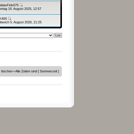
obiasFink675
ntag 18. August 2025, 12:57
K400
ttwoch 5. August 2026, 21:25
s löschen
• Alle Zeiten sind [ Sommerzeit ]