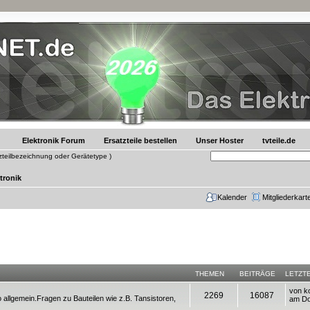
Elektronik Forum
Ersatzteile bestellen
Unser Hoster
tvteile.de
tzteilbezeichnung oder Gerätetype )
tronik
Kalender
Mitgliederkart
THEMEN
BEITRÄGE
LETZT
von
k
2269
16087
 allgemein.Fragen zu Bauteilen wie z.B. Tansistoren,
am Do