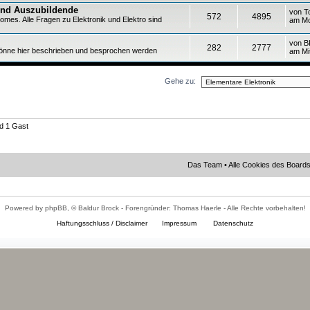
und Auszubildende
von
T
572
4895
omes. Alle Fragen zu Elektronik und Elektro sind
am Mo
von
B
282
2777
könne hier beschrieben und besprochen werden
am Mi
Gehe zu:
nd 1 Gast
Das Team
•
Alle Cookies des Board
Powered by phpBB, © Baldur Brock - Forengründer: Thomas Haerle - Alle Rechte vorbehalten!
Haftungsschluss / Disclaimer
Impressum
Datenschutz