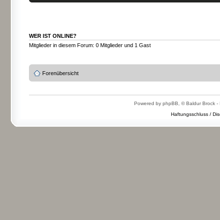
WER IST ONLINE?
Mitglieder in diesem Forum: 0 Mitglieder und 1 Gast
Forenübersicht
Powered by phpBB, © Baldur Brock - 
Haftungsschluss / Dis