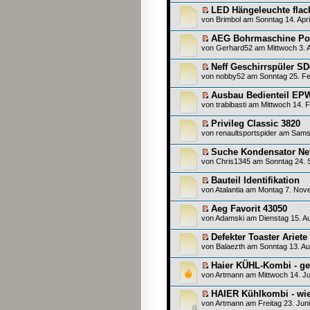
LED Hängeleuchte flack
von
Brimbol
am Sonntag 14. Apri
AEG Bohrmaschine Pow
von
Gerhard52
am Mittwoch 3. A
Neff Geschirrspüler S
von
nobby52
am Sonntag 25. Fe
Ausbau Bedienteil EP
von
trabibasti
am Mittwoch 14. F
Privileg Classic 3820
von
renaultsportspider
am Samst
Suche Kondensator Net
von
Chris1345
am Sonntag 24. 
Bauteil Identifikation
von
Atalantia
am Montag 7. Nove
Aeg Favorit 43050
von
Adamski
am Dienstag 15. Au
Defekter Toaster Ariete
von
Balaezth
am Sonntag 13. Au
Haier KÜHL-Kombi - ge
von
Artmann
am Mittwoch 14. Ju
HAIER Kühlkombi - wi
von
Artmann
am Freitag 23. Juni