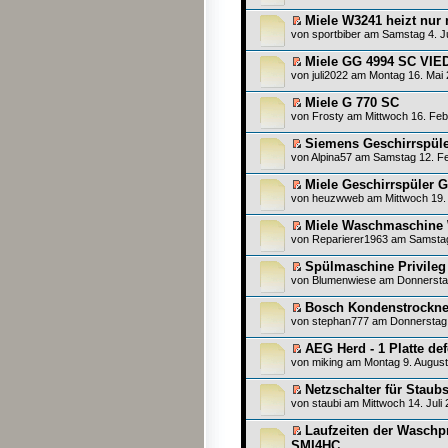
Miele W3241 heizt nur 
von
sportbiber
am Samstag 4. Ju
Miele GG 4994 SC VIED
von
juli2022
am Montag 16. Mai 
Miele G 770 SC
von
Frosty
am Mittwoch 16. Feb
Siemens Geschirrspül
von
Alpina57
am Samstag 12. Fe
Miele Geschirrspüler 
von
heuzwweb
am Mittwoch 19.
Miele Waschmaschine
von
Reparierer1963
am Samstag 
Spülmaschine Privileg 
von
Blumenwiese
am Donnerstag
Bosch Kondenstrockne
von
stephan777
am Donnerstag 
AEG Herd - 1 Platte def
von
miking
am Montag 9. August
Netzschalter für Staub
von
staubi
am Mittwoch 14. Juli 
Laufzeiten der Wasch
SMI4HC