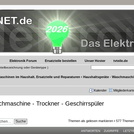
Elektronik Forum
Ersatzteile bestellen
Unser Hoster
tvteile.de
tzteilbezeichnung oder Gerätetype )
Maschinen im Haushalt. Ersatzteile und Reparaturen
‹
Haushaltsgeräte - Waschmaschin
Kalender
Mitgliederkart
hmaschine - Trockner - Geschirrspüler
Themen als gelesen markieren
• 577 Themen
ANTWORTEN
ZUGRIFFE
LETZT