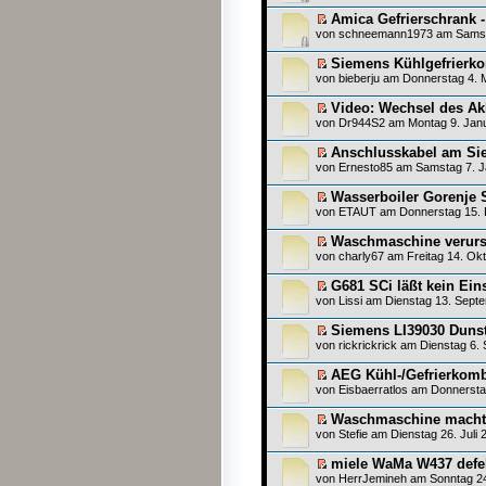
Amica Gefrierschrank 
von
schneemann1973
am Samsta
Siemens Kühlgefrierko
von
bieberju
am Donnerstag 4. M
Video: Wechsel des Akk
von
Dr944S2
am Montag 9. Janu
Anschlusskabel am Sie
von
Ernesto85
am Samstag 7. J
Wasserboiler Gorenje S
von
ETAUT
am Donnerstag 15. 
Waschmaschine verursa
von
charly67
am Freitag 14. Okt
G681 SCi läßt kein Ein
von Lissi am Dienstag 13. Sept
Siemens LI39030 Dunst
von
rickrickrick
am Dienstag 6. 
AEG Kühl-/Gefrierkomb
von
Eisbaerratlos
am Donnerstag
Waschmaschine macht v
von
Stefie
am Dienstag 26. Juli 
miele WaMa W437 defe
von
HerrJemineh
am Sonntag 24.