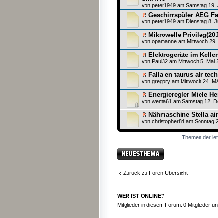
von
peter1949
am Samstag 19. J
Geschirrspüler AEG Fav
von
peter1949
am Dienstag 8. J
Mikrowelle Privileg(20J
von
opamanne
am Mittwoch 29. 
Elektrogeräte im Kelle
von
Paul32
am Mittwoch 5. Mai 
Falla en taurus air tech
von
gregory
am Mittwoch 24. Mä
Energieregler Miele He
von
wema61
am Samstag 12. D
Nähmaschine Stella air
von
christopher84
am Sonntag 2
Themen der let
Neues Thema
erstellen
Zurück zu Foren-Übersicht
WER IST ONLINE?
Mitglieder in diesem Forum: 0 Mitglieder u