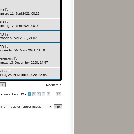
AD
mstag 12. Juni 2021, 00:22
AD
mstag 12. Juni 2021, 00:09
AD
ttwoch 5. Mai 2021, 21:02
AD
nnerstag 25. März 2021, 11:19
ernhardS
nntag 13. Dezember 2020, 14:57
nders
ntag 23. November 2020, 23:53
Nächste
 •
Seite
1
von
12
•
...
1
2
3
4
5
12