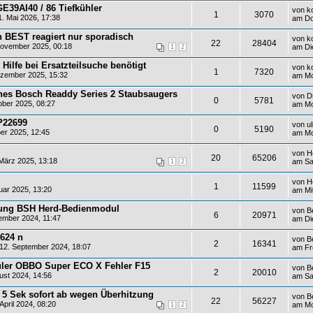
E39AI40 / 86 Tiefkühler
von
k
1
3070
. Mai 2026, 17:38
am Do
 BEST reagiert nur sporadisch
von
k
22
28404
ovember 2025, 00:18
am Di
1
2
 Hilfe bei Ersatzteilsuche benötigt
von
k
1
7320
zember 2025, 15:32
am Mo
ines Bosch Readdy Series 2 Staubsaugers
von
D
0
5781
ber 2025, 08:27
am Mo
P22699
von
u
0
5190
er 2025, 12:45
am Mo
von
H
20
65206
März 2025, 13:18
am Sa
1
2
von
H
1
11599
uar 2025, 13:20
am Mi
erung BSH Herd-Bedienmodul
von
B
6
20971
mber 2024, 11:47
am Di
624 n
von
B
2
16341
2. September 2024, 18:07
am Fr
üler OBBO Super ECO X Fehler F15
von
B
2
20010
ust 2024, 14:56
am Sa
 5 Sek sofort ab wegen Überhitzung
von
B
22
56227
pril 2024, 08:20
am Mo
1
2