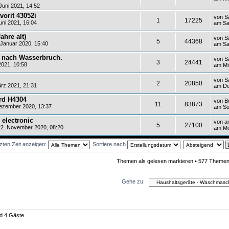
uni 2021, 14:52
orit 43052i
von
S
1
17225
uni 2021, 16:04
am Sa
ahre alt)
von
S
5
44368
Januar 2020, 15:40
am Sa
r nach Wasserbruch.
von
S
3
24441
2021, 10:58
am Mi
von
S
2
20850
rz 2021, 21:31
am Do
rd H4304
von
B
11
83873
ezember 2020, 13:37
am So
 electronic
von
a
5
27100
2. November 2020, 08:20
am Mo
zten Zeit anzeigen:
Sortiere nach
Themen als gelesen markieren
• 577 Themen
Gehe zu:
nd 4 Gäste