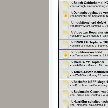
Bosch Gefrierkombi KG
von
starbright
am Donnerstag 21
Dunstabzugshaube von
von
Schoko83
am Samstag 8. N
Induktionsherd defekt -
von
Benny82
am Samstag 6. De
Video zur Reparatur e
von
Dr944S2
am Montag 6. Okto
PRIVILEG Toplader 98
von
uli48
am Montag 1. Septemb
Induktionskochfeld
von
Taurus
am Donnerstag 13. 
Miele W795 Toplader
von
Alfi074
am Mittwoch 29. Jan
Touch-Tasten Kalibri
von
WWM3
am Montag 25. Nove
Backofen NEFF Mega 4
von
Braveheart
am Donnerstag 1
Bauknecht Geschirrsp
von
Torro51
am Dienstag 6. Aug
Haarföhn schaltet nach
von
Tommes92
am Sonntag 14. A