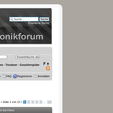
Erweiterte Suche
e - Trockner - Geschirrspüler
e
FAQ
Registrieren
Anmelden
 •
Seite
1
von
12
•
...
1
2
3
4
5
12
ER BEITRAG