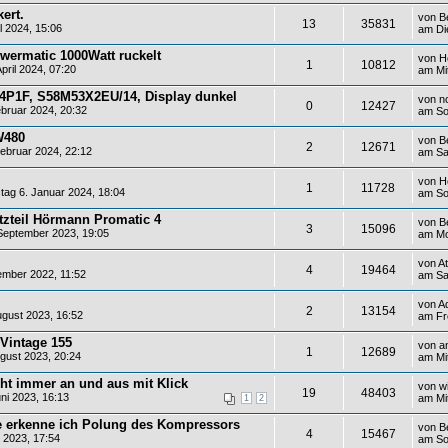
ert.
von
B
13
35831
l 2024, 15:06
am Die
ermatic 1000Watt ruckelt
von
H
1
10812
pril 2024, 07:20
am Mit
D4P1F, S58M53X2EU/14, Display dunkel
von
n
0
12427
bruar 2024, 20:32
am So
W480
von
B
2
12671
ebruar 2024, 22:12
am Sa
von
H
1
11728
ag 6. Januar 2024, 18:04
am So
zteil Hörmann Promatic 4
von
B
3
15096
September 2023, 19:05
am Mo
von
At
4
19464
mber 2022, 11:52
am Sa
von
A
2
13154
gust 2023, 16:52
am Fr
 Vintage 155
von
a
1
12689
gust 2023, 20:24
am Mi
ht immer an und aus mit Klick
von
w
19
48403
ni 2023, 16:13
am Mi
1
2
e erkenne ich Polung des Kompressors
von
B
4
15467
 2023, 17:54
am So