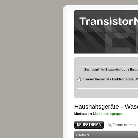
Suchbegriff im Ersatzteilshop : ( Ersa
Foren-Übersicht
‹
Elektrogeräte, 
Haushaltsgeräte - Wasc
Moderator:
Moderatorengruppe
Neues Thema
erstellen
THEMEN