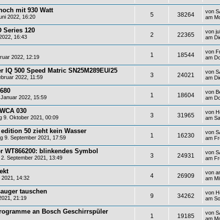
noch mit 930 Watt
von
S
5
38264
ni 2022, 16:20
am Mo
 Series 120
von
j
2
22365
2022, 16:43
am Di
von
F
1
18544
ruar 2022, 12:19
am Do
er IQ 500 Speed Matric SN25M289EU/25
von
S
3
24021
bruar 2022, 11:59
am Di
G680
von
B
1
18604
 Januar 2022, 15:59
am Do
 WCA 030
von
H
3
31965
9. Oktober 2021, 00:09
am Sa
edition 50 zieht kein Wasser
von
S
1
16230
 9. September 2021, 17:59
am Fr
r WT866200: blinkendes Symbol
von
S
3
24931
2. September 2021, 13:49
am Fr
ekt
von
a
4
26909
 2021, 14:32
am Mi
sauger tauschen
von
H
9
34262
2021, 21:19
am So
programme an Bosch Geschirrspüler
von
S
1
19185
am Mo