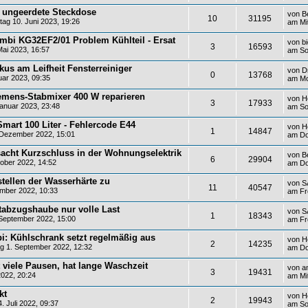
- ungeerdete Steckdose
von
B
10
31195
g 10. Juni 2023, 19:26
am Mi
mbi KG32EF2/01 Problem Kühlteil - Ersat
von
b
3
16593
ai 2023, 16:57
am So
us am Leifheit Fensterreiniger
von
D
0
13768
ar 2023, 09:35
am Mo
mens-Stabmixer 400 W reparieren
von
H
3
17933
anuar 2023, 23:48
am So
mart 100 Liter - Fehlercode E44
von
H
1
14847
Dezember 2022, 15:01
am Do
cht Kurzschluss in der Wohnungselektrik
von
B
6
29904
ober 2022, 14:52
am Do
stellen der Wasserhärte zu
von
S
11
40547
ember 2022, 10:33
am Fr
abzugshaube nur volle Last
von
S
1
18343
September 2022, 15:00
am Fr
i: Kühlschrank setzt regelmäßig aus
von
H
2
14235
 1. September 2022, 12:32
am Do
iele Pausen, hat lange Waschzeit
von
a
3
19431
2022, 20:24
am Mit
kt
von
H
2
19943
 Juli 2022, 09:37
am So