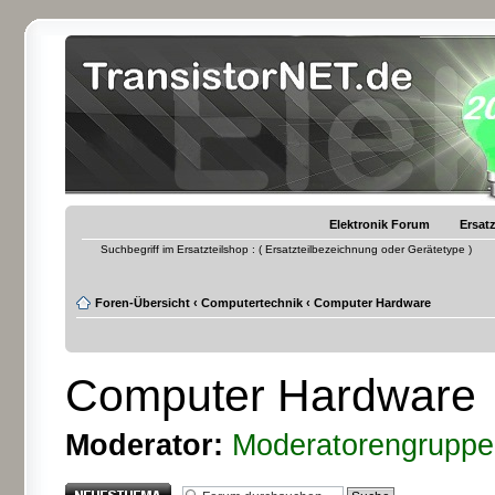
Elektronik Forum
Ersatz
Suchbegriff im Ersatzteilshop : ( Ersatzteilbezeichnung oder Gerätetype )
Foren-Übersicht
‹
Computertechnik
‹
Computer Hardware
Computer Hardware
Moderator:
Moderatorengruppe
Neues Thema