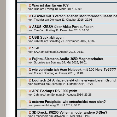
Was ist das für ein IC?
von
Blue
am Freitag 10. März 2017, 17:09
GTX960 mit 3 verschiedenen Monitoranschlüssen be
von
Tischler
am Dienstag 11. Oktober 2016, 22:03
ASUS K53SV über Akku-Port aufladen
von
TimV
am Freitag 11. Dezember 2015, 14:30
USB Stick abfragen
von
usbfritz
am Samstag 21. November 2015, 17:34
SSD
von
SAD
am Sonntag 2. August 2015, 06:11
Fujitsu-Siemens-Amilo 3650 Magnetschalter
von
Stromlos
am Sonntag 24. Mai 2015, 16:01
wie verbinde ich Acer Netbook mit 100 Herz Tv????
von
Gsi
am Sonntag 4. Januar 2015, 00:48
Logitech Z4 Anlage defekt ohne erkennbaren Grund
von
twinmold
am Dienstag 14. Oktober 2014, 18:27
APC Backups RS 1000 pfeift
von
JahmesJ
am Sonntag 24. August 2014, 23:28
externe Festplatte, wie entscheidet man sich?
von
pauls
am Montag 21. Juli 2014, 08:11
3D-Druck, K8200 Velleman oder andere 3-Dler?
von
Erfinderlein
am Mittwoch 21. Mai 2014, 11:40