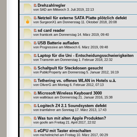
Drehzahlregler
von
SAD
am Mittwoch 3. Juli 2019, 22:13
Netzteil für externe SATA Platte plötzlich defekt
von SurgeonX1 am Donnerstag 11. Oktober 2018, 20:08
sd card reader
von
franticek
am Donnerstag 14. März 2019, 09:40
USB Batterie aufladen
von
Progressive
am Mittwoch 6. März 2019, 09:48
Laptop für die Uni - Entscheidungsschwierigkeiten
von
Transmin
am Donnerstag 1. Februar 2018, 22:32
Schaltpult für Steckdosen gesucht
von
PublicProperty
am Donnerstag 5. Januar 2012, 16:19
Tethering vs. offenes WLAN in Hotels u.ä.
von
OliverG
am Montag 6. Februar 2012, 07:13
Microsoft Wireless Keyboard 3000
von
waltklaus
am Donnerstag 21. Januar 2016, 15:38
Logitech Z4 2.1 Soundsystem defekt
von
tramfahrer
am Sonntag 17. März 2013, 17:43
Was tun mit alten Apple Produkten?
von
goofe
am Freitag 21. April 2017, 22:02
eGPU mit Taster einschalten
von
michelmichel
am Freitag 10. März 2017, 00:29