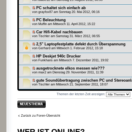
PC schaltet sich einfach ab
von
grayfox87
am Sonntag 20. Mai 2012, 06:16
PC Beleuchtung
von
Muffin
am Mittwoch 11. April 2012, 15:22
Car Hifi-Kabel nachbauen
von
Tischler
am Samstag 31. März 2012, 06:55
2,5" Laptopfestplatte defekt durch Überspannung
von
Gerhard
am Mittwoch 1. Februar 2012, 15:18
HP Deskjet 940c Drucker
von
Funkhans
am Mittwoch 7. Dezember 2011, 19:02
ausgetrocknete elkos messen wie???
von
max2
am Dienstag 29. November 2011, 11:39
gute Soundübertragung zwischen PC und Stereoanla
von
Tischler
am Mittwoch 21. September 2011, 18:07
Themen der letzten Zeit anzeigen:
Neues Thema
erstellen
Zurück zu Foren-Übersicht
WER IST ONLINE?