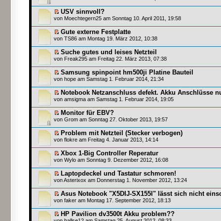
USV sinnvoll?
von
Moechtegern25
am Sonntag 10. April 2011, 19:58
Gute externe Festplatte
von
TS86
am Montag 19. März 2012, 10:38
Suche gutes und leises Netzteil
von
Freak295
am Freitag 22. März 2013, 07:38
Samsung spinpoint hm500ji Platine Bauteil
von
hope
am Samstag 1. Februar 2014, 21:34
Notebook Netzanschluss defekt. Akku Anschlüsse n
von
amsigma
am Samstag 1. Februar 2014, 19:05
Monitor für EBV?
von
Grom
am Sonntag 27. Oktober 2013, 19:57
Problem mit Netzteil (Stecker verbogen)
von
flokre
am Freitag 4. Januar 2013, 14:14
Xbox 1-Big Controller Reperatur
von
Wylo
am Sonntag 9. Dezember 2012, 16:08
Laptopdeckel und Tastatur schmoren!
von
Asterixox
am Donnerstag 1. November 2012, 13:24
Asus Notebook "X5DIJ-SX155l" lässt sich nicht eins
von
faker
am Montag 17. September 2012, 18:13
HP Pavilion dv3500t Akku problem??
von
ballse12
am Samstag 25. August 2012, 08:33