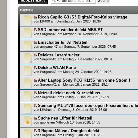
erstellen
THEMEN
Ricoh Caplio G3 /S3 Digital-Foto-Knips vintage
von
BK400
am Dienstag 23. Juni 2026, 18:36
SSD immer wieder defekt MBR/PT
von SurgeonX1 am Mittwoch 20. November 2019, 11:40
Einschalter für AT Netzteil
von
amiganer47
am Sonntag 7. September 2025, 07:45
Defekter Laserdrucker
von SurgeonX1 am Freitag 2. Dezember 2022, 08:31
Defekte WLAN Karte
von SurgeonX1 am Montag 24. Oktober 2022, 14:23
Alter Laptop Sony PCG K115S nun ohne Strom !
von SurgeonX1 am Montag 18. Januar 2021, 19:14
Netzteil defekt nach Kurzschluss
von SurgeonX1 am Freitag 22. Januar 2021, 12:59
Samsung ML-3470 fuser door open Fixiereinheit off
von
KillVirus
am Dienstag 8. Oktober 2019, 16:06
Suche neu Lüfter für Netzteil
von
quorle
am Mittwoch 13. Juni 2018, 14:55
3 Rapoo Mäuse / Dongles defekt
von SurgeonX1 am Freitag 5. Juli 2019, 11:26