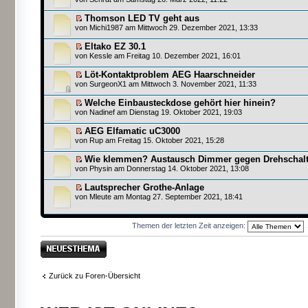
Thomson LED TV geht aus
von
Michi1987
am Mittwoch 29. Dezember 2021, 13:33
Eltako EZ 30.1
von
Kessle
am Freitag 10. Dezember 2021, 16:01
Löt-Kontaktproblem AEG Haarschneider
von SurgeonX1 am Mittwoch 3. November 2021, 11:33
Welche Einbausteckdose gehört hier hinein?
von
Nadinef
am Dienstag 19. Oktober 2021, 19:03
AEG Elfamatic uC3000
von
Rup
am Freitag 15. Oktober 2021, 15:28
Wie klemmen? Austausch Dimmer gegen Drehschalt
von
Physin
am Donnerstag 14. Oktober 2021, 13:08
Lautsprecher Grothe-Anlage
von
Mleute
am Montag 27. September 2021, 18:41
Themen der letzten Zeit anzeigen:
Neues Thema
erstellen
Zurück zu Foren-Übersicht