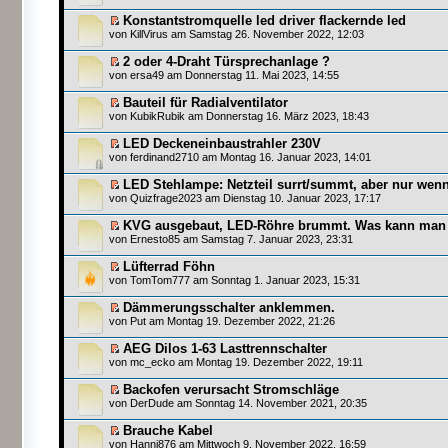
Konstantstromquelle led driver flackernde led
von
KillVirus
am Samstag 26. November 2022, 12:03
2 oder 4-Draht Türsprechanlage ?
von
ersa49
am Donnerstag 11. Mai 2023, 14:55
Bauteil für Radialventilator
von
KubikRubik
am Donnerstag 16. März 2023, 18:43
LED Deckeneinbaustrahler 230V
von
ferdinand2710
am Montag 16. Januar 2023, 14:01
LED Stehlampe: Netzteil surrt/summt, aber nur we
von
Quizfrage2023
am Dienstag 10. Januar 2023, 17:17
KVG ausgebaut, LED-Röhre brummt. Was kann man
von
Ernesto85
am Samstag 7. Januar 2023, 23:31
Lüfterrad Föhn
von
TomTom777
am Sonntag 1. Januar 2023, 15:31
Dämmerungsschalter anklemmen.
von
Put
am Montag 19. Dezember 2022, 21:26
AEG Dilos 1-63 Lasttrennschalter
von
mc_ecko
am Montag 19. Dezember 2022, 19:11
Backofen verursacht Stromschläge
von
DerDude
am Sonntag 14. November 2021, 20:35
Brauche Kabel
von
Hanni876
am Mittwoch 9. November 2022, 16:59