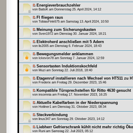
Energieverbrauchzehler
von
BattoK
am Donnerstag 25. April 2024, 14:12
FI fliegen raus
von
TobiasFink675
am Samstag 13. April 2024, 10:50
Meinung zum Sicherungskasten
von
Sven1972
am Dienstag 30. Januar 2024, 18:21
Elektroherd anschließen mit 5 Adern
von
lis2005
am Dienstag 6. Februar 2024, 18:43
Bewegungsmelder anklammen
von
Ickevon78
am Sonntag 7. Januar 2024, 12:59
Sensortasten Induktionskochfeld
von
Muzi
am Sonntag 22. Juli 2018, 18:40
Etagenruf installieren nach Wechsel von HT511 zu 
von
Frederix
am Freitag 29. Dezember 2023, 15:46
Kompatible Türsprechstellen für Ritto 4630 gesucht
von
insomnia
am Freitag 17. November 2023, 16:25
Aktuelle Kabelfarben in der Niederspannung
von
Hotliner1
am Dienstag 31. Oktober 2023, 08:34
Steckverbindung
von
linus347
am Sonntag 29. Oktober 2023, 14:12
Liebherr Gefrierschrank kühlt nicht mehr richtig Ök
von
Runi
am Samstag 22. Juli 2023, 05:12