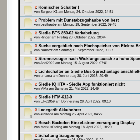
Komischer Schalter !
von SurgeonX1 am Montag 24. Oktober 2022, 14:51
Problem mit Dunstabzugshaube von best
von
besthaube
am Montag 19. September 2022, 09:45
Siedle BTS 850-02 Verkabelung
von
Ringer
am Freitag 28. Oktober 2022, 20:44
Suche vergeblich nach Flachspeicher von Elektra Br
von
Nanotrit
am Sonntag 11. September 2022, 09:27
Stromerzeuger nach Wicklungstausch zu hohe Spa
von
Andi2022
am Montag 15. August 2022, 07:01
Lichtschalter an Siedle Bus-Sprechanlage anschließ
von
umama
am Donnerstag 30. Juni 2016, 20:49
Siedle IQ HTA - Siedle App funktioniert nicht
von
ViMa
am Samstag 21. Mai 2022, 14:49
Siedle HTM-612-0
von
Elko1959
am Donnerstag 28. April 2022, 09:18
Ladegerät Akkubohrer
von
Atalantia
am Montag 25. April 2022, 04:27
Bosch Backofen Einzel-strom-versorgung Display
von
MarkusDieling
am Montag 18. April 2022, 18:20
Schaltung Saugpumpe
von
Schrat
am Samstag 26. März 2022, 11:22