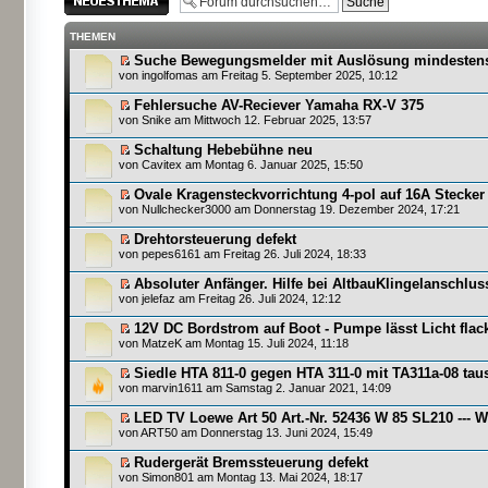
erstellen
THEMEN
Suche Bewegungsmelder mit Auslösung mindestens 
von
ingolfomas
am Freitag 5. September 2025, 10:12
Fehlersuche AV-Reciever Yamaha RX-V 375
von
Snike
am Mittwoch 12. Februar 2025, 13:57
Schaltung Hebebühne neu
von
Cavitex
am Montag 6. Januar 2025, 15:50
Ovale Kragensteckvorrichtung 4-pol auf 16A Stecke
von
Nullchecker3000
am Donnerstag 19. Dezember 2024, 17:21
Drehtorsteuerung defekt
von
pepes6161
am Freitag 26. Juli 2024, 18:33
Absoluter Anfänger. Hilfe bei AltbauKlingelanschlu
von
jelefaz
am Freitag 26. Juli 2024, 12:12
12V DC Bordstrom auf Boot - Pumpe lässt Licht flac
von
MatzeK
am Montag 15. Juli 2024, 11:18
Siedle HTA 811-0 gegen HTA 311-0 mit TA311a-08 ta
von
marvin1611
am Samstag 2. Januar 2021, 14:09
LED TV Loewe Art 50 Art.-Nr. 52436 W 85 SL210 ---
von
ART50
am Donnerstag 13. Juni 2024, 15:49
Rudergerät Bremssteuerung defekt
von
Simon801
am Montag 13. Mai 2024, 18:17