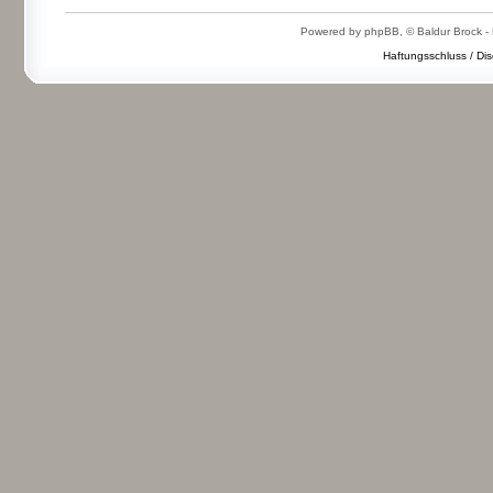
Powered by phpBB, © Baldur Brock - 
Haftungsschluss / Dis