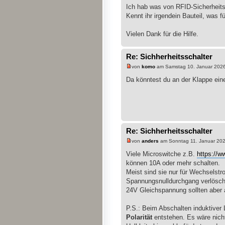
Ich hab was von RFID-Sicherheitss
Kennt ihr irgendein Bauteil, was f
Vielen Dank für die Hilfe.
Re: Sichherheitsschalter
von
komo
am Samstag 10. Januar 2026
Da könntest du an der Klappe ein
Re: Sichherheitsschalter
von
anders
am Sonntag 11. Januar 202
Viele Microswitche z.B.
https://w
können 10A oder mehr schalten.
Meist sind sie nur für Wechselstr
Spannungsnulldurchgang verlöscht
24V Gleichspannung sollten aber 
P.S.: Beim Abschalten induktiver
Polarität
entstehen. Es wäre nicht