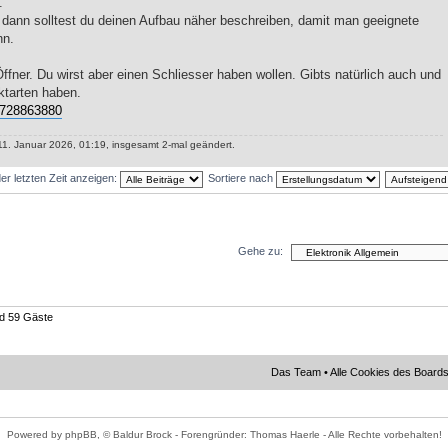
.
dann solltest du deinen Aufbau näher beschreiben, damit man geeignete
nn.
Öffner. Du wirst aber einen Schliesser haben wollen. Gibts natürlich auch und
ktarten haben.
5728863880
. Januar 2026, 01:19, insgesamt 2-mal geändert.
er letzten Zeit anzeigen:
Sortiere nach
Gehe zu:
nd 59 Gäste
Das Team
•
Alle Cookies des Board
Powered by phpBB, © Baldur Brock - Forengründer: Thomas Haerle - Alle Rechte vorbehalten!