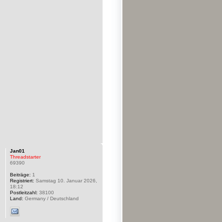
Jan01
Threadstarter
69390
Beiträge:
1
Registriert:
Samstag 10. Januar 2026,
18:12
Postleitzahl:
38100
Land:
Germany / Deutschland