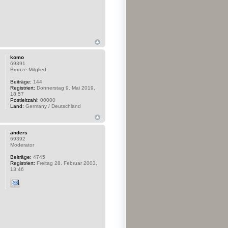
komo
69391
Bronze Mitglied
Beiträge:
144
Registriert:
Donnerstag 9. Mai 2019,
18:57
Postleitzahl:
00000
Land:
Germany / Deutschland
anders
69392
Moderator
Beiträge:
4745
Registriert:
Freitag 28. Februar 2003,
13:46