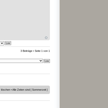
3 Beiträge • Seite
1
von
1
s löschen
• Alle Zeiten sind [ Sommerzeit ]