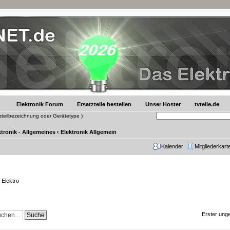
Elektronik Forum
Ersatzteile bestellen
Unser Hoster
tvteile.de
tzteilbezeichnung oder Gerätetype )
ktronik - Allgemeines
‹
Elektronik Allgemein
Kalender
Mitgliederkart
 Elektro
Erster unge