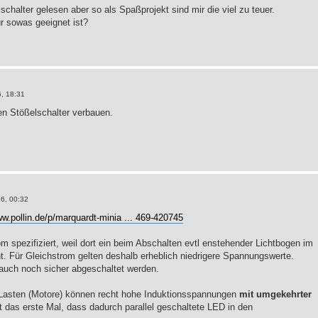
chalter gelesen aber so als Spaßprojekt sind mir die viel zu teuer.
ür sowas geeignet ist?
, 18:31
en Stößelschalter verbauen.
6, 00:32
ww.pollin.de/p/marquardt-minia ... 469-420745
om spezifiziert, weil dort ein beim Abschalten evtl enstehender Lichtbogen im
. Für Gleichstrom gelten deshalb erheblich niedrigere Spannungswerte.
auch noch sicher abgeschaltet werden.
 Lasten (Motore) können recht hohe Induktionsspannungen
mit umgekehrter
 das erste Mal, dass dadurch parallel geschaltete LED in den