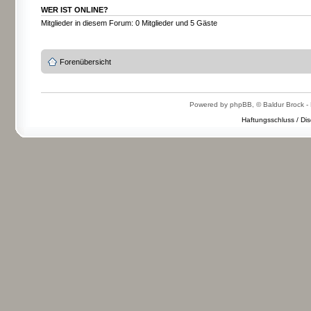
WER IST ONLINE?
Mitglieder in diesem Forum: 0 Mitglieder und 5 Gäste
Forenübersicht
Powered by phpBB, © Baldur Brock - 
Haftungsschluss / Dis