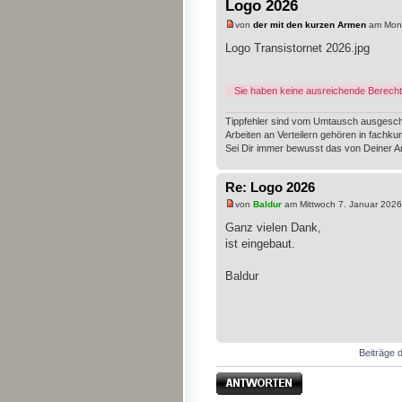
Logo 2026
von
der mit den kurzen Armen
am Mont
Logo Transistornet 2026.jpg
Sie haben keine ausreichende Berecht
Tippfehler sind vom Umtausch ausgesch
Arbeiten an Verteilern gehören in fachk
Sei Dir immer bewusst das von Deiner A
Re: Logo 2026
von
Baldur
am Mittwoch 7. Januar 2026
Ganz vielen Dank,
ist eingebaut.
Baldur
Beiträge d
Antwort erstellen