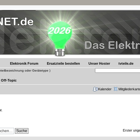
Elektronik Forum
Ersatzteile bestellen
Unser Hoster
tvteile.de
tzteilbezeichnung oder Gerätetype )
Off-Topic
Kalender
Mitgliederkart
t.
Erster unge