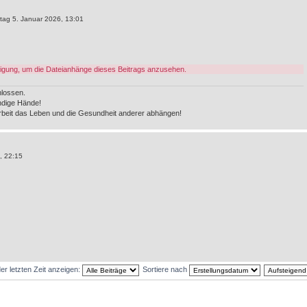
ag 5. Januar 2026, 13:01
igung, um die Dateianhänge dieses Beitrags anzusehen.
lossen.
undige Hände!
rbeit das Leben und die Gesundheit anderer abhängen!
, 22:15
er letzten Zeit anzeigen:
Sortiere nach