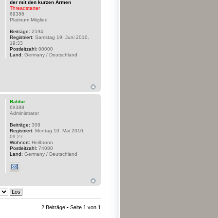
der mit den kurzen Armen
Threadstarter
69386
Platinum Mitglied
Beiträge:
2594
Registriert:
Samstag 19. Juni 2010,
19:33
Postleitzahl:
00000
Land:
Germany / Deutschland
Baldur
69388
Administrator
Beiträge:
308
Registriert:
Montag 10. Mai 2010,
09:27
Wohnort:
Heilbronn
Postleitzahl:
74080
Land:
Germany / Deutschland
2 Beiträge • Seite
1
von
1