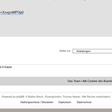
?v=XzxjynWPOp0
Gehe zu:
nd 3 Gäste
Das Team
•
Alle Cookies des Board
Powered by phpBB, © Baldur Brock - Forengründer: Thomas Haerle - Alle Rechte vorbehalten!
Haftungsschluss / Disclaimer
Impressum
Datenschutz