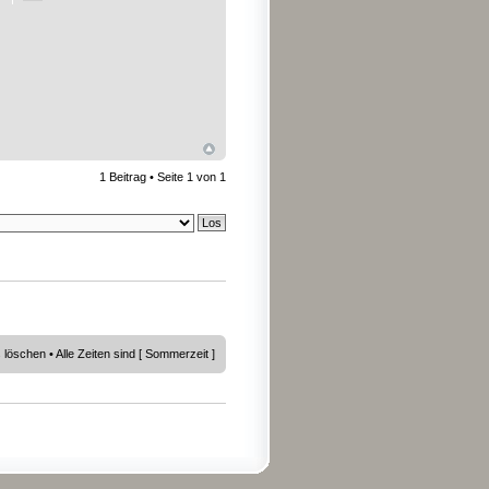
1 Beitrag • Seite
1
von
1
s löschen
• Alle Zeiten sind [ Sommerzeit ]