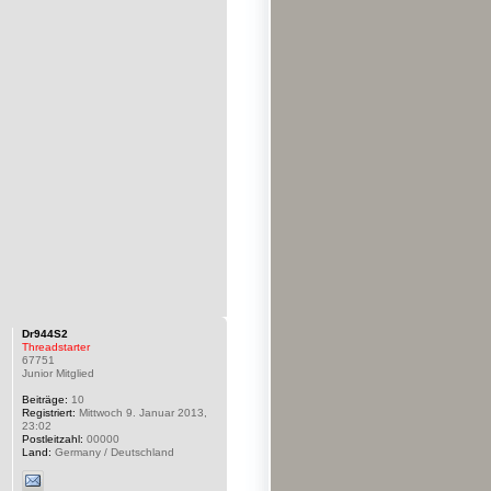
Dr944S2
Threadstarter
67751
Junior Mitglied
Beiträge:
10
Registriert:
Mittwoch 9. Januar 2013,
23:02
Postleitzahl:
00000
Land:
Germany / Deutschland