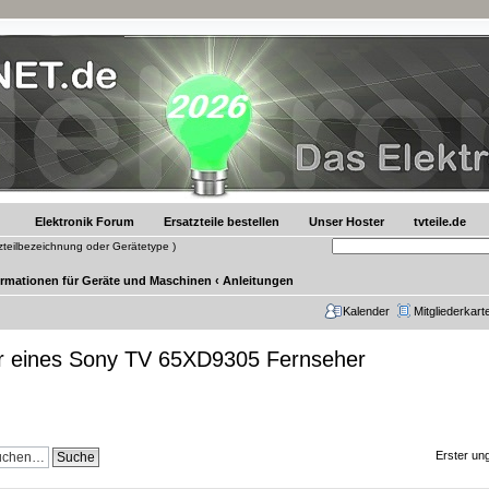
Elektronik Forum
Ersatzteile bestellen
Unser Hoster
tvteile.de
tzteilbezeichnung oder Gerätetype )
ormationen für Geräte und Maschinen
‹
Anleitungen
Kalender
Mitgliederkart
ur eines Sony TV 65XD9305 Fernseher
Erster un