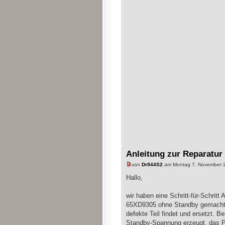
Anleitung zur Reparatur
von
Dr944S2
am Montag 7. November 2
Hallo,
wir haben eine Schritt-für-Schrit
65XD9305 ohne Standby gemacht. D
defekte Teil findet und ersetzt. 
Standby-Spannung erzeugt, das Pr