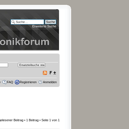
Erweiterte Suche
e
FAQ
Registrieren
Anmelden
gelesener Beitrag
• 1 Beitrag • Seite
1
von
1