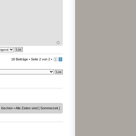
18 Beiträge •
Seite
2
von
2
•
1
2
s löschen
• Alle Zeiten sind [ Sommerzeit ]