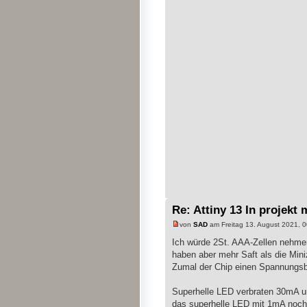
Re: Attiny 13 In projekt 
von
SAD
am Freitag 13. August 2021, 0
Ich würde 2St. AAA-Zellen nehmen,
haben aber mehr Saft als die Min
Zumal der Chip einen Spannungsbe
Superhelle LED verbraten 30mA un
das superhelle LED mit 1mA noch l