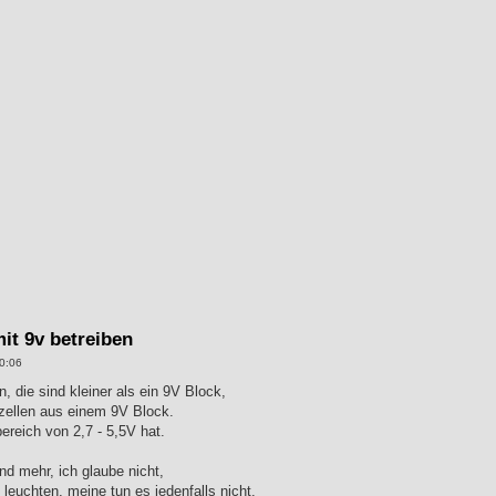
mit 9v betreiben
0:06
 die sind kleiner als ein 9V Block,
izellen aus einem 9V Block.
reich von 2,7 - 5,5V hat.
d mehr, ich glaube nicht,
euchten, meine tun es jedenfalls nicht.