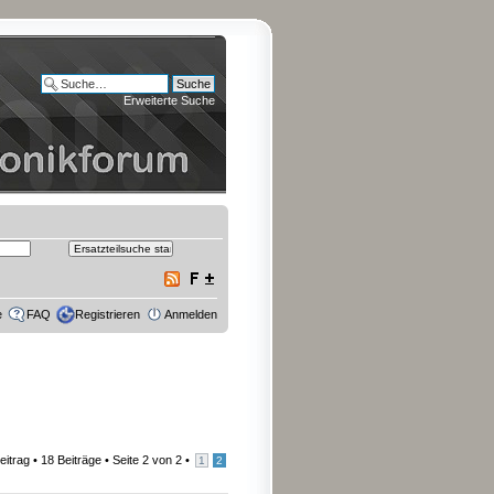
Erweiterte Suche
e
FAQ
Registrieren
Anmelden
eitrag
• 18 Beiträge •
Seite
2
von
2
•
1
2