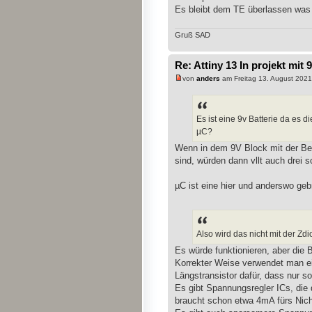
Es bleibt dem TE überlassen was
Gruß SAD
Re: Attiny 13 In projekt mit 
von
anders
am Freitag 13. August 2021
Es ist eine 9v Batterie da es 
µC?
Wenn in dem 9V Block mit der B
sind, würden dann vllt auch drei 
µC ist eine hier und anderswo geb
Also wird das nicht mit der Zd
Es würde funktionieren, aber die B
Korrekter Weise verwendet man ei
Längstransistor dafür, dass nur sov
Es gibt Spannungsregler ICs, die 
braucht schon etwa 4mA fürs Nich