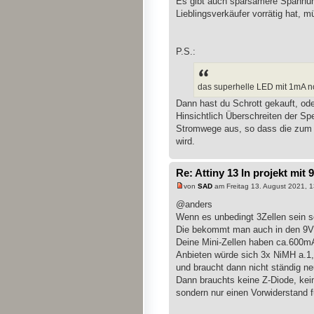
Es gibt auch sparsamere Spannung
Lieblingsverkäufer vorrätig hat, m
P.S.:
das superhelle LED mit 1mA noc
Dann hast du Schrott gekauft, od
Hinsichtlich Überschreiten der Sp
Stromwege aus, so dass die zum L
wird.
Re: Attiny 13 In projekt mit 
von
SAD
am Freitag 13. August 2021, 1
@anders
Wenn es unbedingt 3Zellen sein s
Die bekommt man auch in den 9V 
Deine Mini-Zellen haben ca.600m
Anbieten würde sich 3x NiMH a.1
und braucht dann nicht ständig ne
Dann brauchts keine Z-Diode, kei
sondern nur einen Vorwiderstand f