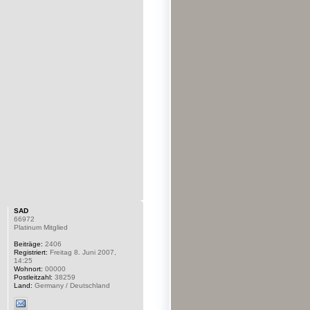
SAD
66972
Platinum Mitglied
Beiträge:
2406
Registriert:
Freitag 8. Juni 2007,
14:25
Wohnort:
00000
Postleitzahl:
38259
Land:
Germany / Deutschland