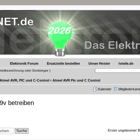
Elektronik Forum
Ersatzteile bestellen
Unser Hoster
tvteile.de
tzteilbezeichnung oder Gerätetype )
 Atmel AVR, PIC und C-Control
‹
Atmel AVR Pic und C Control
Kalender
Mitgliederkart
 9v betreiben
Erster ungelesener B