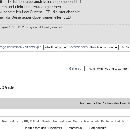
tt-LED. Ich betreibe auch keine superhellen LED
 sein und nicht nur schwach glimmen.
l nehme ich Low-Current-LED, die brauchen vlt.
er als Deine super duper superhellen LED.
August 2021, 13:23, insgesamt 1-mal geändert.
träge der letzten Zeit anzeigen:
Sortiere nach
Gehe zu:
nd 2 Gäste
Das Team
•
Alle Cookies des Board
Powered by phpBB, © Baldur Brock - Forengründer: Thomas Haerle - Alle Rechte vorbehalten!
Haftungsschluss / Disclaimer
Impressum
Datenschutz