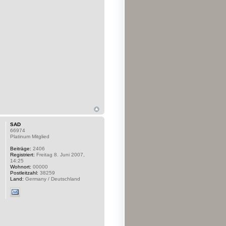
SAD
66974
Platinum Mitglied
Beiträge:
2406
Registriert:
Freitag 8. Juni 2007,
14:25
Wohnort:
00000
Postleitzahl:
38259
Land:
Germany / Deutschland