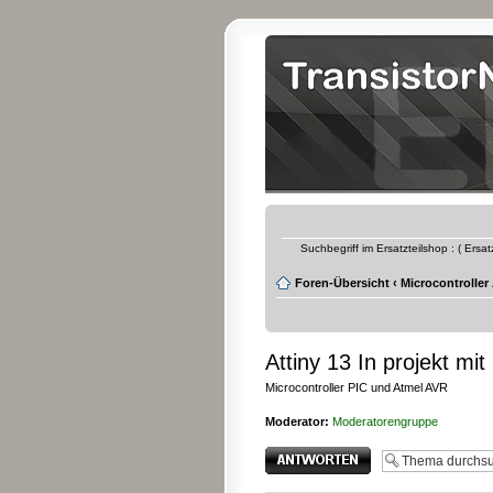
Suchbegriff im Ersatzteilshop : ( Ersa
Foren-Übersicht
‹
Microcontroller
Attiny 13 In projekt mit
Microcontroller PIC und Atmel AVR
Moderator:
Moderatorengruppe
Antwort erstellen