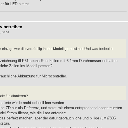
 er für LED nimmt.
9v betreiben
, 00:51
die einzige war die vernünftig in das Modell gepasst hat. Und was bedeutet
ezeichnung 6LR61 sechs Rundzellen mit 6,1mm Durchmesser enthalten
solche Zellen ins Modell passen?
räuchliche Abkürzung für Microcontroller.
iode funktionieren?
atterie würde recht schnell leer werden.
ne ZD nur als Referenz, und sorgt mit einem entsprechend angesteuerten
iel Strom fliesst, wie die Last anfordert.
das perfekt machen, aber der dafür gebräuchliche und billige (LM)7805
tstun.