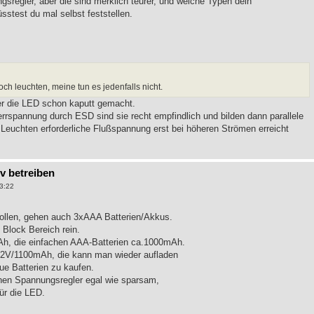
sregler, aber die sind merklich teurer, und welche Typen dein
üsstest du mal selbst feststellen.
h leuchten, meine tun es jedenfalls nicht.
er die LED schon kaputt gemacht.
errspannung durch ESD sind sie recht empfindlich und bilden dann parallele
euchten erforderliche Flußspannung erst bei höheren Strömen erreicht
9v betreiben
3:22
ollen, gehen auch 3xAAA Batterien/Akkus.
Block Bereich rein.
Ah, die einfachen AAA-Batterien ca.1000mAh.
,2V/1100mAh, die kann man wieder aufladen
ue Batterien zu kaufen.
nen Spannungsregler egal wie sparsam,
ür die LED.