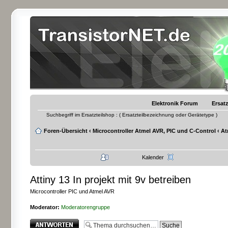
Elektronik Forum
Ersatz
Suchbegriff im Ersatzteilshop : ( Ersatzteilbezeichnung oder Gerätetype )
Foren-Übersicht
‹
Microcontroller Atmel AVR, PIC und C-Control
‹
At
Kalender
Attiny 13 In projekt mit 9v betreiben
Microcontroller PIC und Atmel AVR
Moderator:
Moderatorengruppe
Antwort erstellen