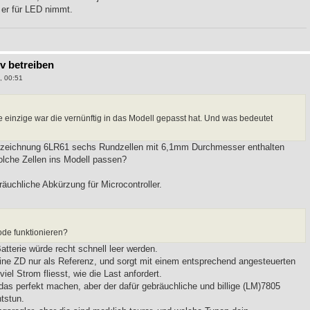
 er für LED nimmt.
9v betreiben
, 00:51
die einzige war die vernünftig in das Modell gepasst hat. Und was bedeutet
ezeichnung 6LR61 sechs Rundzellen mit 6,1mm Durchmesser enthalten
solche Zellen ins Modell passen?
räuchliche Abkürzung für Microcontroller.
iode funktionieren?
atterie würde recht schnell leer werden.
ne ZD nur als Referenz, und sorgt mit einem entsprechend angesteuerten
iel Strom fliesst, wie die Last anfordert.
das perfekt machen, aber der dafür gebräuchliche und billige (LM)7805
tstun.