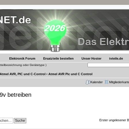
Elektronik Forum
Ersatzteile bestellen
Unser Hoster
tvteile.de
tzteilbezeichnung oder Gerätetype )
 Atmel AVR, PIC und C-Control
‹
Atmel AVR Pic und C Control
Kalender
Mitgliederkart
 9v betreiben
Erster ungelesener B