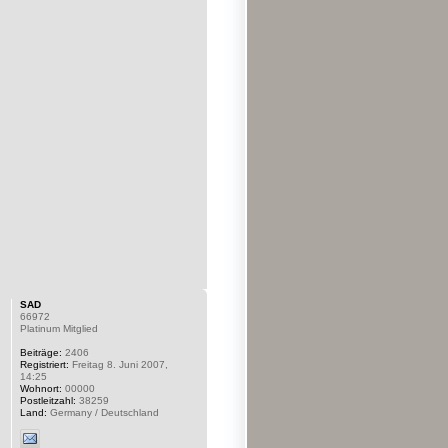
SAD
66972
Platinum Mitglied
Beiträge:
2406
Registriert:
Freitag 8. Juni 2007,
14:25
Wohnort:
00000
Postleitzahl:
38259
Land:
Germany / Deutschland