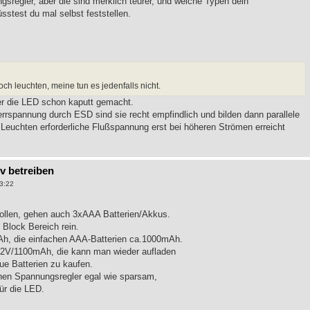
sregler, aber die sind merklich teurer, und welche Typen dein
üsstest du mal selbst feststellen.
h leuchten, meine tun es jedenfalls nicht.
er die LED schon kaputt gemacht.
errspannung durch ESD sind sie recht empfindlich und bilden dann parallele
euchten erforderliche Flußspannung erst bei höheren Strömen erreicht
9v betreiben
3:22
ollen, gehen auch 3xAAA Batterien/Akkus.
Block Bereich rein.
Ah, die einfachen AAA-Batterien ca.1000mAh.
,2V/1100mAh, die kann man wieder aufladen
ue Batterien zu kaufen.
nen Spannungsregler egal wie sparsam,
ür die LED.