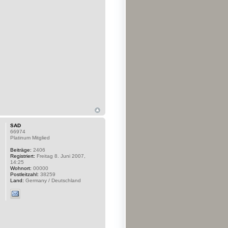
SAD
66974
Platinum Mitglied
Beiträge:
2406
Registriert:
Freitag 8. Juni 2007,
14:25
Wohnort:
00000
Postleitzahl:
38259
Land:
Germany / Deutschland