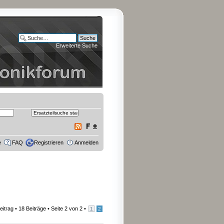
Erweiterte Suche
e
FAQ
Registrieren
Anmelden
eitrag
• 18 Beiträge •
Seite
2
von
2
•
1
2