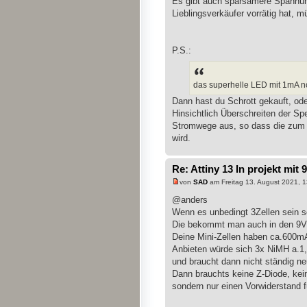
Es gibt auch sparsamere Spannung
Lieblingsverkäufer vorrätig hat, m
P.S.:
das superhelle LED mit 1mA noc
Dann hast du Schrott gekauft, od
Hinsichtlich Überschreiten der Sp
Stromwege aus, so dass die zum L
wird.
Re: Attiny 13 In projekt mit 
von
SAD
am Freitag 13. August 2021, 1
@anders
Wenn es unbedingt 3Zellen sein s
Die bekommt man auch in den 9V 
Deine Mini-Zellen haben ca.600m
Anbieten würde sich 3x NiMH a.1
und braucht dann nicht ständig ne
Dann brauchts keine Z-Diode, kei
sondern nur einen Vorwiderstand f