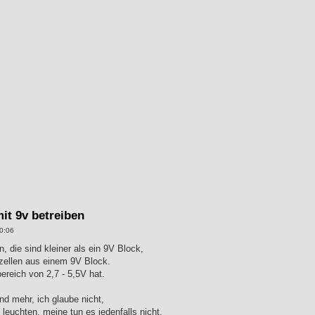
mit 9v betreiben
0:06
 die sind kleiner als ein 9V Block,
izellen aus einem 9V Block.
reich von 2,7 - 5,5V hat.
d mehr, ich glaube nicht,
euchten, meine tun es jedenfalls nicht.