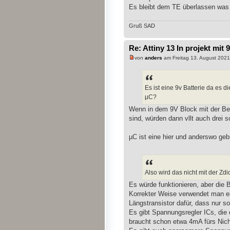
Es bleibt dem TE überlassen was
Gruß SAD
Re: Attiny 13 In projekt mit 
von
anders
am Freitag 13. August 2021
Es ist eine 9v Batterie da es 
µC?
Wenn in dem 9V Block mit der B
sind, würden dann vllt auch drei 
µC ist eine hier und anderswo geb
Also wird das nicht mit der Zd
Es würde funktionieren, aber die B
Korrekter Weise verwendet man ei
Längstransistor dafür, dass nur sov
Es gibt Spannungsregler ICs, die 
braucht schon etwa 4mA fürs Nich