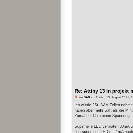
Re: Attiny 13 In projekt 
von
SAD
am Freitag 13. August 2021, 0
Ich würde 2St. AAA-Zellen nehmen,
haben aber mehr Saft als die Min
Zumal der Chip einen Spannungsbe
Superhelle LED verbraten 30mA un
das superhelle LED mit 1mA noch l