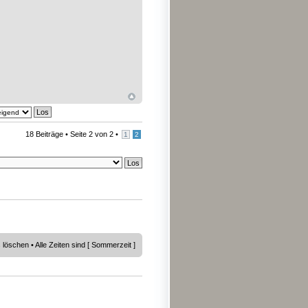
18 Beiträge •
Seite
2
von
2
•
1
2
s löschen
• Alle Zeiten sind [ Sommerzeit ]