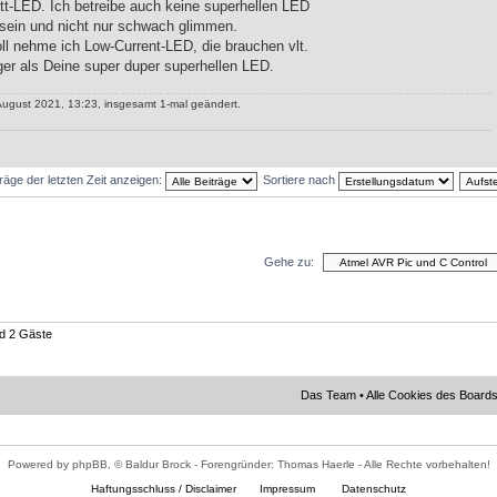
tt-LED. Ich betreibe auch keine superhellen LED
 sein und nicht nur schwach glimmen.
l nehme ich Low-Current-LED, die brauchen vlt.
er als Deine super duper superhellen LED.
August 2021, 13:23, insgesamt 1-mal geändert.
träge der letzten Zeit anzeigen:
Sortiere nach
Gehe zu:
nd 2 Gäste
Das Team
•
Alle Cookies des Board
Powered by phpBB, © Baldur Brock - Forengründer: Thomas Haerle - Alle Rechte vorbehalten!
Haftungsschluss / Disclaimer
Impressum
Datenschutz