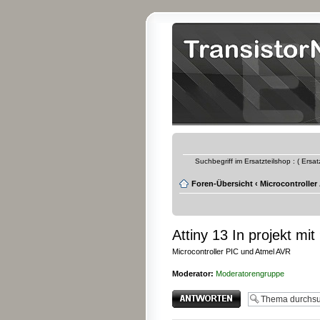
Suchbegriff im Ersatzteilshop : ( Ersa
Foren-Übersicht
‹
Microcontroller
Attiny 13 In projekt mit
Microcontroller PIC und Atmel AVR
Moderator:
Moderatorengruppe
Antwort erstellen