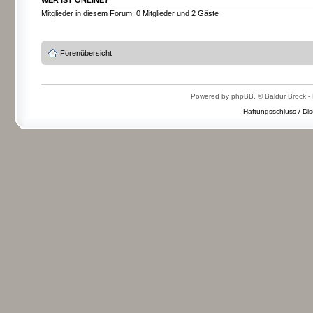
WER IST ONLINE?
Mitglieder in diesem Forum: 0 Mitglieder und 2 Gäste
Forenübersicht
Powered by phpBB, © Baldur Brock - 
Haftungsschluss / Dis