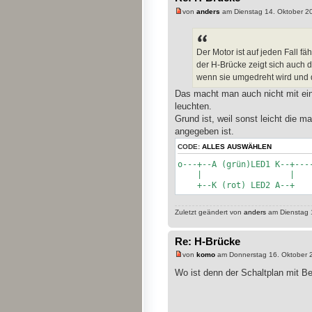
von
anders
am Dienstag 14. Oktober 2
Der Motor ist auf jeden Fall f
der H-Brücke zeigt sich auch d
wenn sie umgedreht wird und d
Das macht man auch nicht mit ein
leuchten.
Grund ist, weil sonst leicht die 
angegeben ist.
CODE:
ALLES AUSWÄHLEN
o---+--A (grün)LED1 K--+---
| |
+--K (rot) LED2
Zuletzt geändert von
anders
am Dienstag 1
Re: H-Brücke
von
komo
am Donnerstag 16. Oktober 
Wo ist denn der Schaltplan mit 