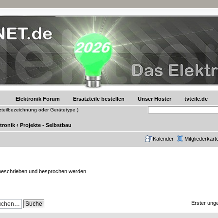
Elektronik Forum
Ersatzteile bestellen
Unser Hoster
tvteile.de
tzteilbezeichnung oder Gerätetype )
tronik
‹
Projekte - Selbstbau
Kalender
Mitgliederkart
 beschrieben und besprochen werden
Erster unge