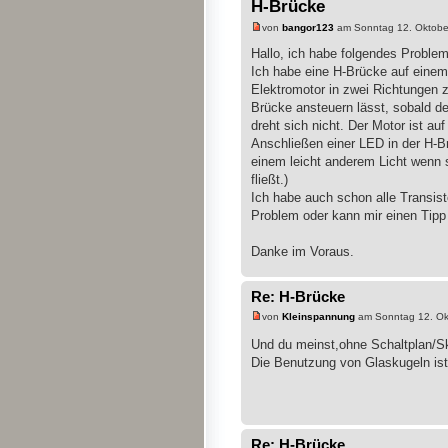
H-Brücke
von
bangor123
am Sonntag 12. Oktobe
Hallo, ich habe folgendes Problem
Ich habe eine H-Brücke auf eine
Elektromotor in zwei Richtungen z
Brücke ansteuern lässt, sobald de
dreht sich nicht. Der Motor ist au
Anschließen einer LED in der H-Brü
einem leicht anderem Licht wenn 
fließt.)
Ich habe auch schon alle Transis
Problem oder kann mir einen Tipp
Danke im Voraus.
Re: H-Brücke
von
Kleinspannung
am Sonntag 12. Ok
Und du meinst,ohne Schaltplan/S
Die Benutzung von Glaskugeln ist 
Re: H-Brücke