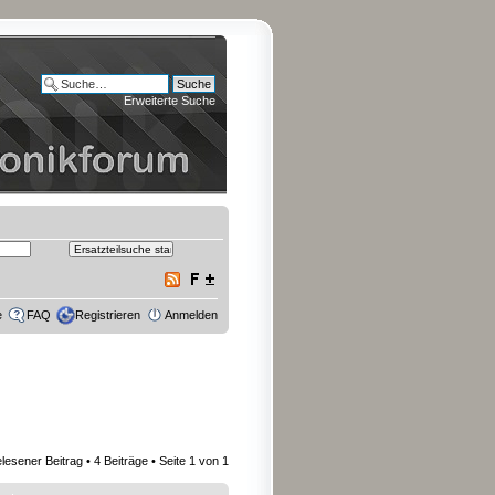
Erweiterte Suche
e
FAQ
Registrieren
Anmelden
lesener Beitrag
• 4 Beiträge • Seite
1
von
1