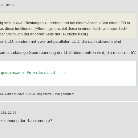
025, 02:09
ähig sich in zwei Richtungen zu drehen und bei einem Anschließen einer LED in
as diese funktioniert.(Allerdings leuchtet diese in einem leicht anderem Licht
er Strom von der anderen Seite der H-Brücke fließt.)
er LED, sondern mit zwei antiparallelen LED, die dann abwechselnd
maximal zulässige Sperrspannung der LED überschritten wird, die meist mit 5V
-gemeinsamer Vorwiderstand----o
 A--+
4. Oktober 2025, 02:10, insgesamt 1-mal geändert.
2025, 22:24
Bezeichnung der Bauelemente?