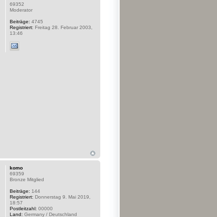
69352
Moderator
Beiträge:
4745
Registriert:
Freitag 28. Februar 2003,
13:46
komo
69359
Bronze Mitglied
Beiträge:
144
Registriert:
Donnerstag 9. Mai 2019,
18:57
Postleitzahl:
00000
Land:
Germany / Deutschland