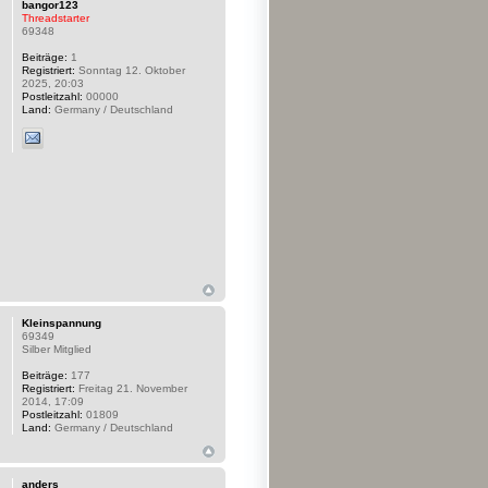
bangor123
Threadstarter
69348
Beiträge:
1
Registriert:
Sonntag 12. Oktober
2025, 20:03
Postleitzahl:
00000
Land:
Germany / Deutschland
Kleinspannung
69349
Silber Mitglied
Beiträge:
177
Registriert:
Freitag 21. November
2014, 17:09
Postleitzahl:
01809
Land:
Germany / Deutschland
anders