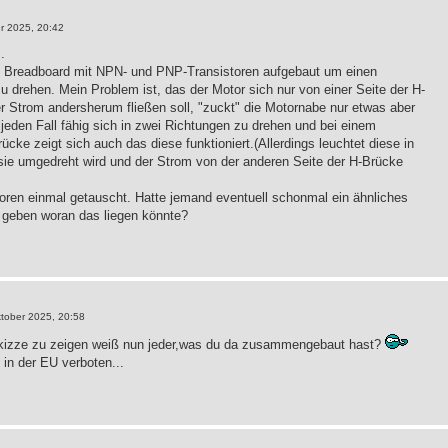
r 2025, 20:42
.
m Breadboard mit NPN- und PNP-Transistoren aufgebaut um einen
u drehen. Mein Problem ist, das der Motor sich nur von einer Seite der H-
r Strom andersherum fließen soll, "zuckt" die Motornabe nur etwas aber
f jeden Fall fähig sich in zwei Richtungen zu drehen und bei einem
cke zeigt sich auch das diese funktioniert.(Allerdings leuchtet diese in
sie umgedreht wird und der Strom von der anderen Seite der H-Brücke
toren einmal getauscht. Hatte jemand eventuell schonmal ein ähnliches
 geben woran das liegen könnte?
tober 2025, 20:58
kizze zu zeigen weiß nun jeder,was du da zusammengebaut hast?
in der EU verboten...