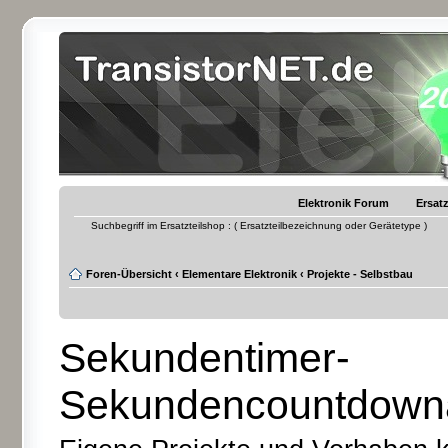
Elektronik Forum
Ersatz
Suchbegriff im Ersatzteilshop : ( Ersatzteilbezeichnung oder Gerätetype )
Foren-Übersicht
‹
Elementare Elektronik
‹
Projekte - Selbstbau
Sekundentimer-
Sekundencountdownau