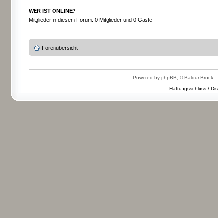
WER IST ONLINE?
Mitglieder in diesem Forum: 0 Mitglieder und 0 Gäste
Forenübersicht
Powered by phpBB, © Baldur Brock - 
Haftungsschluss / Dis