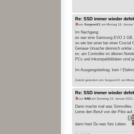
Re: SSD immer wieder defe
von
SurgeonX1
am Montag 18. Januar 
Im Nachgang:
es war eine Samsung EVO 1 GB, 
so wie bei einer bei einer Crucia
Genaue Ursache dennoch unklar. A
ev. am Controller im älteren Not
PCs und Inkompatibilitäten sind ja
Im Ausgangsbeitrag: kein ! Elekt
Zuletzt geändert von SurgeonX1 am Monta
Re: SSD immer wieder defe
von
SAD
am Samstag 23. Januar 2021,
Dann mache mal was Sinnvolles.
Lerne den Beruf von der Pike auf,
dann hast Du was fürs Leben.