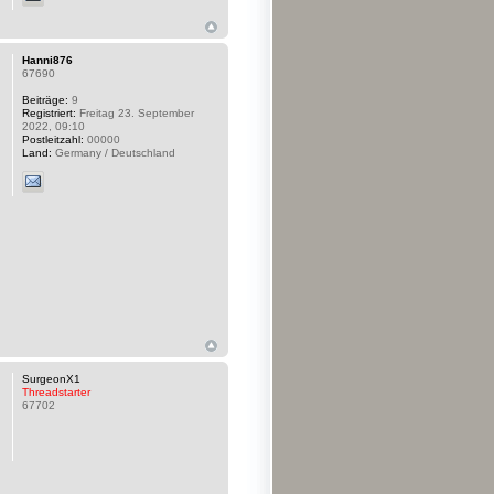
Hanni876
67690
Beiträge:
9
Registriert:
Freitag 23. September
2022, 09:10
Postleitzahl:
00000
Land:
Germany / Deutschland
SurgeonX1
Threadstarter
67702