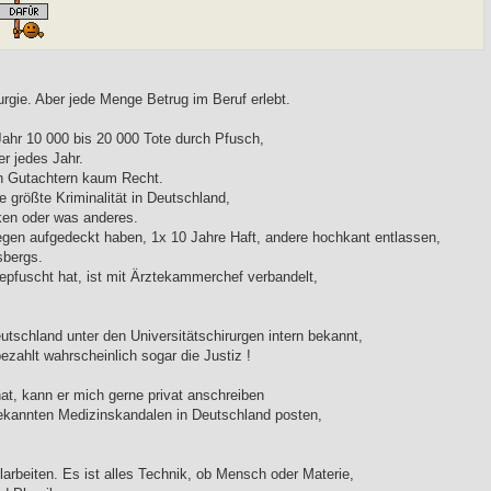
rgie. Aber jede Menge Betrug im Beruf erlebt.
Jahr 10 000 bis 20 000 Tote durch Pfusch,
r jedes Jahr.
en Gutachtern kaum Recht.
e größte Kriminalität in Deutschland,
cken oder was anderes.
legen aufgedeckt haben, 1x 10 Jahre Haft, andere hochkant entlassen,
sbergs.
 gepfuscht hat, ist mit Ärztekammerchef verbandelt,
eutschland unter den Universitätschirurgen intern bekannt,
 bezahlt wahrscheinlich sogar die Justiz !
t, kann er mich gerne privat anschreiben
bekannten Medizinskandalen in Deutschland posten,
beiten. Es ist alles Technik, ob Mensch oder Materie,