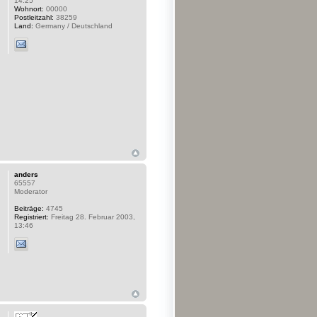
14:25
Wohnort:
00000
Postleitzahl:
38259
Land:
Germany / Deutschland
anders
65557
Moderator
Beiträge:
4745
Registriert:
Freitag 28. Februar 2003,
13:46