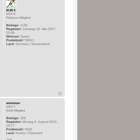
ELW 2
65576
Platinum Mitglied
Beiträge:
1135
Registriert:
Samstag 26. Mai 2007,
15:00
Wohnort:
Hamm
Postleitzahl:
59063
Land:
Germany / Deutschland
winnman
65577
Gold Mitglied
Beiträge:
329
Registriert:
Montag 9. August 2010,
18:17
Postleitzahl:
5020
Land:
Austria / Österreich