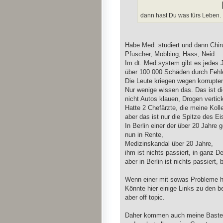
dann hast Du was fürs Leben.
Habe Med. studiert und dann Chiru
Pfuscher, Mobbing, Hass, Neid.
Im dt. Med.system gibt es jedes 
über 100 000 Schäden durch Fehle
Die Leute kriegen wegen korrupt
Nur wenige wissen das. Das ist di
nicht Autos klauen, Drogen verti
Hatte 2 Chefärzte, die meine Kol
aber das ist nur die Spitze des Ei
In Berlin einer der über 20 Jahre
nun in Rente,
Medizinskandal über 20 Jahre,
ihm ist nichts passiert, in ganz D
aber in Berlin ist nichts passiert,
Wenn einer mit sowas Probleme ha
Könnte hier einige Links zu den 
aber off topic.
Daher kommen auch meine Bastelar