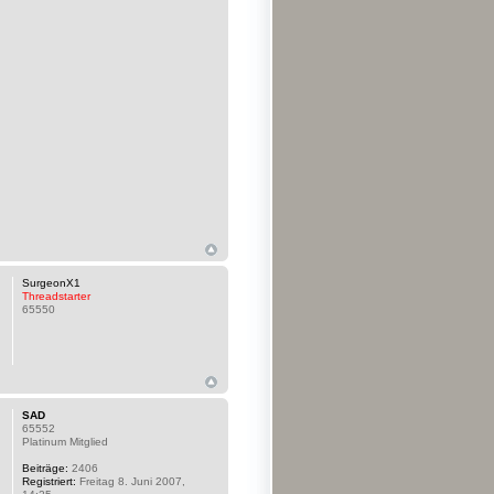
SurgeonX1
Threadstarter
65550
SAD
65552
Platinum Mitglied
Beiträge:
2406
Registriert:
Freitag 8. Juni 2007,