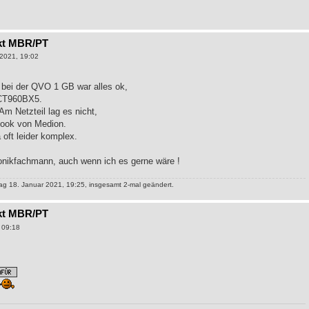
kt MBR/PT
2021, 19:02
bei der QVO 1 GB war alles ok,
l CT960BX5.
m Netzteil lag es nicht,
ebook von Medion.
 oft leider komplex.
ronikfachmann, auch wenn ich es gerne wäre !
g 18. Januar 2021, 19:25, insgesamt 2-mal geändert.
kt MBR/PT
 09:18