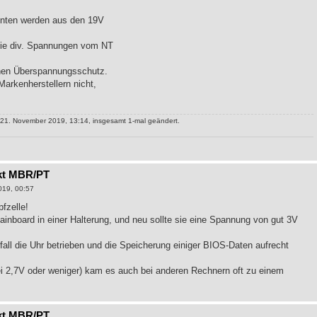
enten werden aus den 19V
die div. Spannungen vom NT
nen Überspannungsschutz.
arkenherstellern nicht,
1. November 2019, 13:14, insgesamt 1-mal geändert.
kt MBR/PT
019, 00:57
fzelle!
ainboard in einer Halterung, und neu sollte sie eine Spannung von gut 3V
sfall die Uhr betrieben und die Speicherung einiger BIOS-Daten aufrecht
bei 2,7V oder weniger) kam es auch bei anderen Rechnern oft zu einem
kt MBR/PT