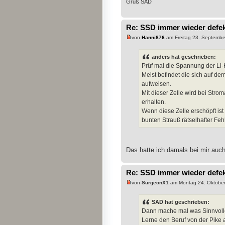
Gruß SAD
Re: SSD immer wieder defe
von
Hanni876
am Freitag 23. Septembe
anders hat geschrieben:
Prüf mal die Spannung der Li-
Meist befindet die sich auf de
aufweisen.
Mit dieser Zelle wird bei Stro
erhalten.
Wenn diese Zelle erschöpft is
bunten Strauß rätselhafter Fehl
Das hatte ich damals bei mir auch 
Re: SSD immer wieder defe
von
SurgeonX1
am Montag 24. Oktober
SAD hat geschrieben:
Dann mache mal was Sinnvoll
Lerne den Beruf von der Pike a