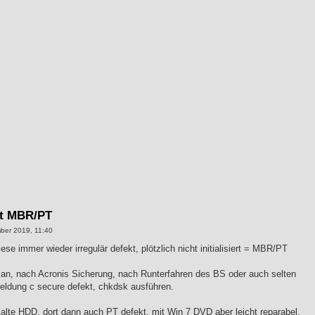
kt MBR/PT
ber 2019, 11:40
 immer wieder irregulär defekt, plötzlich nicht initialisiert = MBR/PT
n, nach Acronis Sicherung, nach Runterfahren des BS oder auch selten
Meldung c secure defekt, chkdsk ausführen.
lte HDD, dort dann auch PT defekt, mit Win 7 DVD aber leicht reparabel.