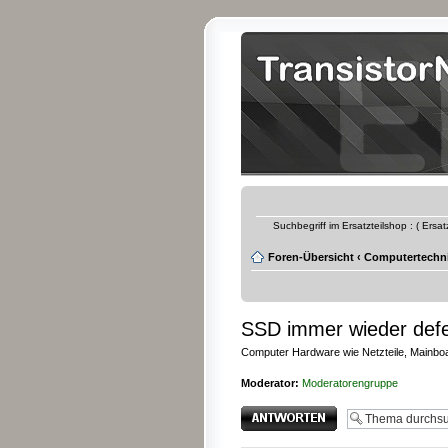
Suchbegriff im Ersatzteilshop : ( Ersa
Foren-Übersicht
‹
Computertechn
SSD immer wieder def
Computer Hardware wie Netzteile, Mainboar
Moderator:
Moderatorengruppe
Antwort erstellen