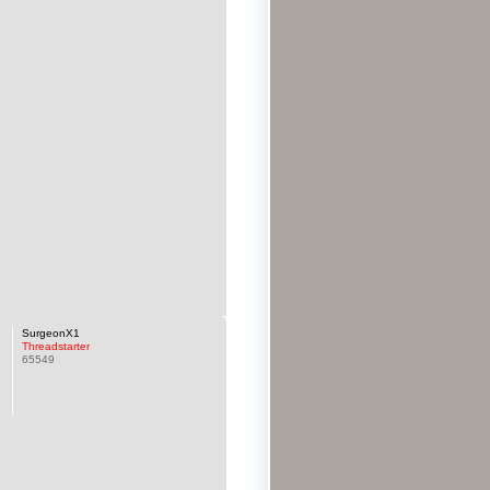
SurgeonX1
Threadstarter
65549