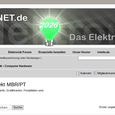
Elektronik Forum
Ersatzteile bestellen
Unser Hoster
tvteile.de
tzteilbezeichnung oder Gerätetype )
ik
‹
Computer Hardware
Kalender
Mitgliederkart
ekt MBR/PT
ds, Grafikkarten, Festplatten usw.
Erster ungel