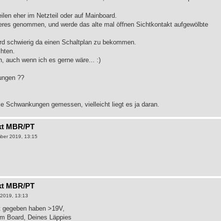
ilen eher im Netzteil oder auf Mainboard.
nderes genommen, und werde das alte mal öffnen Sichtkontakt aufgewölbte
wird schwierig da einen Schaltplan zu bekommen.
chten.
, auch wenn ich es gerne wäre... :)
ungen ??
rke Schwankungen gemessen, vielleicht liegt es ja daran.
kt MBR/PT
ber 2019, 13:15
kt MBR/PT
2019, 13:13
t gegeben haben >19V,
'm Board, Deines Läppies