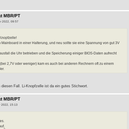
kt MBR/PT
r 2022, 09:57
Knopfzelle!
m Mainboard in einer Halterung, und neu sollte sie eine Spannung von gut 3V
mausfall die Uhr betrieben und die Speicherung einiger BIOS-Daten aufrecht
t (bei 2,7V oder weniger) kam es auch bei anderen Rechnern oft zu einem
er.
diesen Fall. Li-Knopfzelle ist da ein gutes Stichwort.
kt MBR/PT
 2022, 15:13
es.
uf,