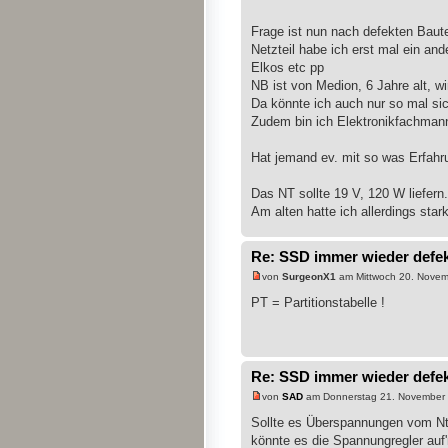
Frage ist nun nach defekten Baute
Netzteil habe ich erst mal ein a
Elkos etc pp
NB ist von Medion, 6 Jahre alt, 
Da könnte ich auch nur so mal si
Zudem bin ich Elektronikfachmann
Hat jemand ev. mit so was Erfahr
Das NT sollte 19 V, 120 W liefern.
Am alten hatte ich allerdings sta
Re: SSD immer wieder defe
von
SurgeonX1
am Mittwoch 20. Novem
PT = Partitionstabelle !
Re: SSD immer wieder defe
von
SAD
am Donnerstag 21. November 
Sollte es Überspannungen vom N
könnte es die Spannungregler auf