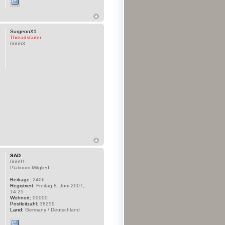
SurgeonX1
Threadstarter
66663
SAD
66691
Platinum Mitglied
Beiträge:
2406
Registriert:
Freitag 8. Juni 2007,
14:25
Wohnort:
00000
Postleitzahl:
38259
Land:
Germany / Deutschland