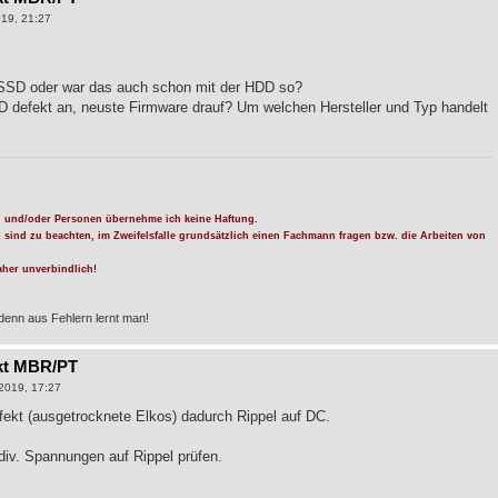
19, 21:27
r SSD oder war das auch schon mit der HDD so?
SD defekt an, neuste Firmware drauf? Um welchen Hersteller und Typ handelt
 und/oder Personen übernehme ich keine Haftung.
n sind zu beachten, im Zweifelsfalle grundsätzlich einen Fachmann fragen bzw. die Arbeiten von
her unverbindlich!
denn aus Fehlern lernt man!
kt MBR/PT
2019, 17:27
ekt (ausgetrocknete Elkos) dadurch Rippel auf DC.
div. Spannungen auf Rippel prüfen.