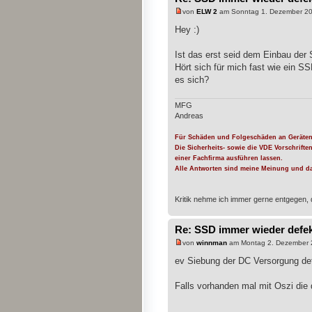
von
ELW 2
am Sonntag 1. Dezember 20
Hey :)
Ist das erst seid dem Einbau de
Hört sich für mich fast wie ein S
es sich?
MFG
Andreas
Für Schäden und Folgeschäden an Geräten
Die Sicherheits- sowie die VDE Vorschrifte
einer Fachfirma ausführen lassen.
Alle Antworten sind meine Meinung und da
Kritik nehme ich immer gerne entgegen, 
Re: SSD immer wieder defe
von
winnman
am Montag 2. Dezember 
ev Siebung der DC Versorgung def
Falls vorhanden mal mit Oszi die 