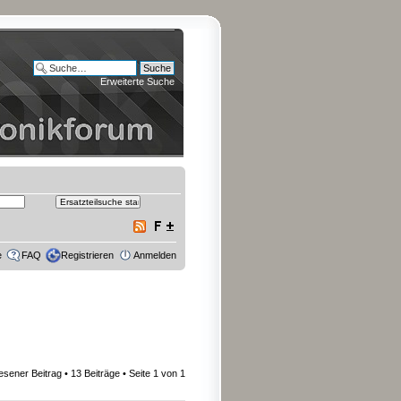
Erweiterte Suche
e
FAQ
Registrieren
Anmelden
esener Beitrag
• 13 Beiträge • Seite
1
von
1