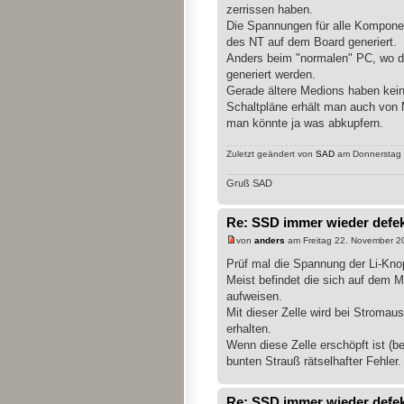
zerrissen haben.
Die Spannungen für alle Kompon
des NT auf dem Board generiert.
Anders beim "normalen" PC, wo 
generiert werden.
Gerade ältere Medions haben kei
Schaltpläne erhält man auch von M
man könnte ja was abkupfern.
Zuletzt geändert von
SAD
am Donnerstag 2
Gruß SAD
Re: SSD immer wieder defe
von
anders
am Freitag 22. November 2
Prüf mal die Spannung der Li-Knop
Meist befindet die sich auf dem M
aufweisen.
Mit dieser Zelle wird bei Stromau
erhalten.
Wenn diese Zelle erschöpft ist (
bunten Strauß rätselhafter Fehler.
Re: SSD immer wieder defe