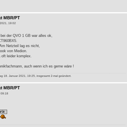
kt MBR/PT
2021, 19:02
bei der QVO 1 GB war alles ok,
l CT960BX5.
m Netzteil lag es nicht,
ebook von Medion.
 oft leider komplex.
ronikfachmann, auch wenn ich es gerne wäre !
g 18. Januar 2021, 19:25, insgesamt 2-mal geändert.
kt MBR/PT
 09:18