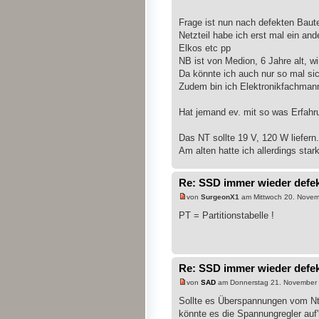
Frage ist nun nach defekten Baute
Netzteil habe ich erst mal ein a
Elkos etc pp
NB ist von Medion, 6 Jahre alt, 
Da könnte ich auch nur so mal si
Zudem bin ich Elektronikfachmann
Hat jemand ev. mit so was Erfahr
Das NT sollte 19 V, 120 W liefern.
Am alten hatte ich allerdings sta
Re: SSD immer wieder defe
von
SurgeonX1
am Mittwoch 20. Novem
PT = Partitionstabelle !
Re: SSD immer wieder defe
von
SAD
am Donnerstag 21. November 
Sollte es Überspannungen vom N
könnte es die Spannungregler auf