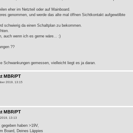
ilen eher im Netzteil oder auf Mainboard.
nderes genommen, und werde das alte mal öffnen Sichtkontakt aufgewölbte
wird schwierig da einen Schaltplan zu bekommen.
chten.
, auch wenn ich es gerne wäre... :)
ungen ??
rke Schwankungen gemessen, vielleicht liegt es ja daran.
kt MBR/PT
ber 2019, 13:15
kt MBR/PT
2019, 13:13
t gegeben haben >19V,
'm Board, Deines Läppies