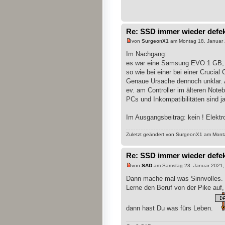
Re: SSD immer wieder defe
von
SurgeonX1
am Montag 18. Januar 
Im Nachgang:
es war eine Samsung EVO 1 GB, 
so wie bei einer bei einer Crucia
Genaue Ursache dennoch unklar. A
ev. am Controller im älteren Not
PCs und Inkompatibilitäten sind ja
Im Ausgangsbeitrag: kein ! Elekt
Zuletzt geändert von SurgeonX1 am Monta
Re: SSD immer wieder defe
von
SAD
am Samstag 23. Januar 2021,
Dann mache mal was Sinnvolles.
Lerne den Beruf von der Pike auf,
dann hast Du was fürs Leben.