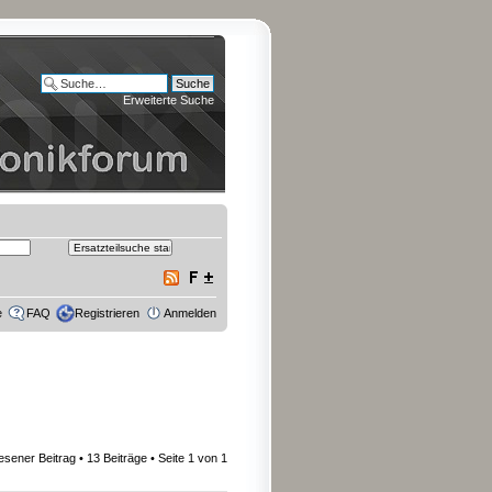
Erweiterte Suche
e
FAQ
Registrieren
Anmelden
esener Beitrag
• 13 Beiträge • Seite
1
von
1