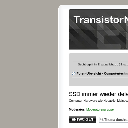
Suchbegriff im Ersatzteilshop : ( Ersa
Foren-Übersicht
‹
Computertechn
SSD immer wieder def
Computer Hardware wie Netzteile, Mainboar
Moderator:
Moderatorengruppe
Antwort erstellen