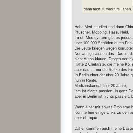
dann hast Du was fürs Leben.
Habe Med. studiert und dann Chiru
Pfuscher, Mobbing, Hass, Neid.
Im dt. Med.system gibt es jedes 
über 100 000 Schäden durch Fehle
Die Leute kriegen wegen korrupt
Nur wenige wissen das. Das ist di
nicht Autos klauen, Drogen verti
Hatte 2 Chefärzte, die meine Kol
aber das ist nur die Spitze des Ei
In Berlin einer der über 20 Jahre
nun in Rente,
Medizinskandal über 20 Jahre,
ihm ist nichts passiert, in ganz D
aber in Berlin ist nichts passiert,
Wenn einer mit sowas Probleme ha
Könnte hier einige Links zu den 
aber off topic.
Daher kommen auch meine Bastelar