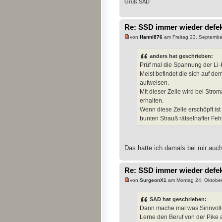
Gruß SAD
Re: SSD immer wieder defe
von
Hanni876
am Freitag 23. Septembe
anders hat geschrieben:
Prüf mal die Spannung der Li-
Meist befindet die sich auf de
aufweisen.
Mit dieser Zelle wird bei Stro
erhalten.
Wenn diese Zelle erschöpft is
bunten Strauß rätselhafter Fehl
Das hatte ich damals bei mir auch 
Re: SSD immer wieder defe
von
SurgeonX1
am Montag 24. Oktober
SAD hat geschrieben:
Dann mache mal was Sinnvoll
Lerne den Beruf von der Pike a