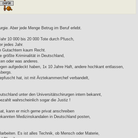
rgie. Aber jede Menge Betrug im Beruf erlebt.
Jahr 10 000 bis 20 000 Tote durch Pfusch,
r jedes Jahr.
en Gutachtern kaum Recht.
e größte Kriminalität in Deutschland,
cken oder was anderes.
legen aufgedeckt haben, 1x 10 Jahre Haft, andere hochkant entlassen,
sbergs.
 gepfuscht hat, ist mit Ärztekammerchef verbandelt,
eutschland unter den Universitätschirurgen intern bekannt,
 bezahlt wahrscheinlich sogar die Justiz !
t, kann er mich gerne privat anschreiben
bekannten Medizinskandalen in Deutschland posten,
beiten. Es ist alles Technik, ob Mensch oder Materie,