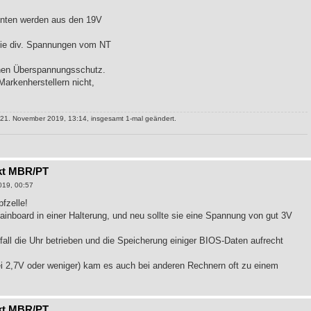
enten werden aus den 19V
die div. Spannungen vom NT
nen Überspannungsschutz.
arkenherstellern nicht,
1. November 2019, 13:14, insgesamt 1-mal geändert.
kt MBR/PT
019, 00:57
fzelle!
ainboard in einer Halterung, und neu sollte sie eine Spannung von gut 3V
sfall die Uhr betrieben und die Speicherung einiger BIOS-Daten aufrecht
bei 2,7V oder weniger) kam es auch bei anderen Rechnern oft zu einem
kt MBR/PT