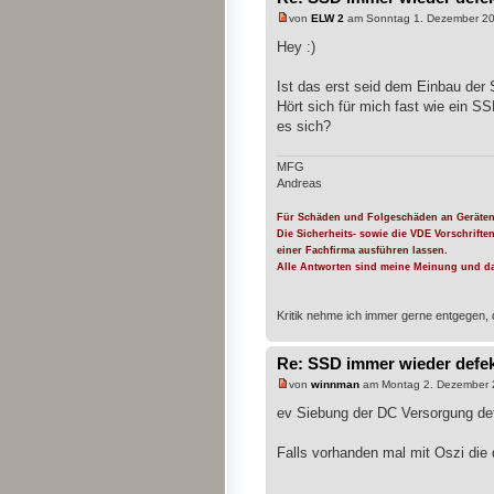
von
ELW 2
am Sonntag 1. Dezember 20
Hey :)
Ist das erst seid dem Einbau de
Hört sich für mich fast wie ein S
es sich?
MFG
Andreas
Für Schäden und Folgeschäden an Geräten
Die Sicherheits- sowie die VDE Vorschrifte
einer Fachfirma ausführen lassen.
Alle Antworten sind meine Meinung und da
Kritik nehme ich immer gerne entgegen, 
Re: SSD immer wieder defe
von
winnman
am Montag 2. Dezember 
ev Siebung der DC Versorgung def
Falls vorhanden mal mit Oszi die 