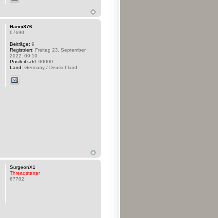
Hanni876
67690
Beiträge:
9
Registriert:
Freitag 23. September
2022, 09:10
Postleitzahl:
00000
Land:
Germany / Deutschland
SurgeonX1
Threadstarter
67702