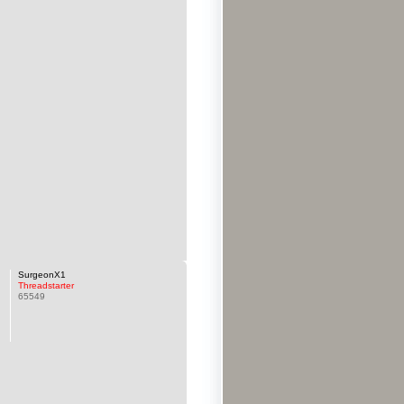
SurgeonX1
Threadstarter
65549