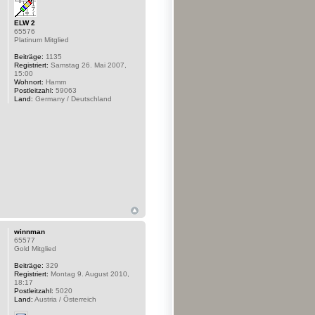
ELW 2
65576
Platinum Mitglied
Beiträge:
1135
Registriert:
Samstag 26. Mai 2007,
15:00
Wohnort:
Hamm
Postleitzahl:
59063
Land:
Germany / Deutschland
winnman
65577
Gold Mitglied
Beiträge:
329
Registriert:
Montag 9. August 2010,
18:17
Postleitzahl:
5020
Land:
Austria / Österreich