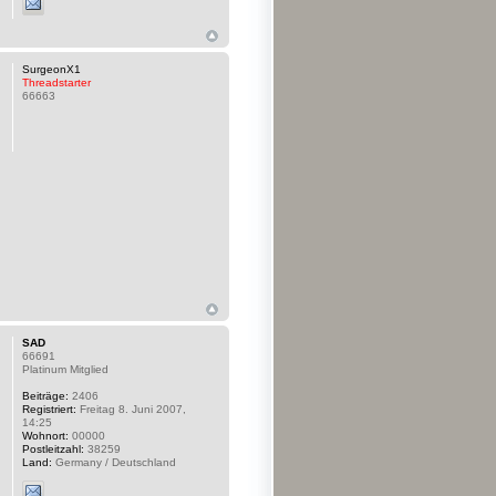
SurgeonX1
Threadstarter
66663
SAD
66691
Platinum Mitglied
Beiträge:
2406
Registriert:
Freitag 8. Juni 2007,
14:25
Wohnort:
00000
Postleitzahl:
38259
Land:
Germany / Deutschland