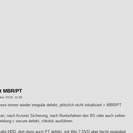
kt MBR/PT
ber 2019, 11:40
 immer wieder irregulär defekt, plötzlich nicht initialisiert = MBR/PT
n, nach Acronis Sicherung, nach Runterfahren des BS oder auch selten
Meldung c secure defekt, chkdsk ausführen.
lte HDD, dort dann auch PT defekt, mit Win 7 DVD aber leicht reparabel.