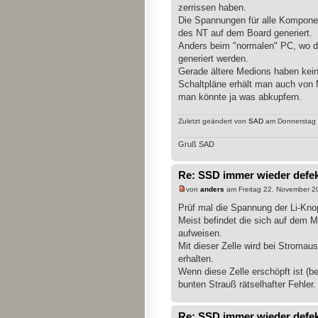
zerrissen haben.
Die Spannungen für alle Kompon
des NT auf dem Board generiert.
Anders beim "normalen" PC, wo 
generiert werden.
Gerade ältere Medions haben kei
Schaltpläne erhält man auch von M
man könnte ja was abkupfern.
Zuletzt geändert von
SAD
am Donnerstag 2
Gruß SAD
Re: SSD immer wieder defe
von
anders
am Freitag 22. November 2
Prüf mal die Spannung der Li-Knop
Meist befindet die sich auf dem M
aufweisen.
Mit dieser Zelle wird bei Stromau
erhalten.
Wenn diese Zelle erschöpft ist (
bunten Strauß rätselhafter Fehler.
Re: SSD immer wieder defe