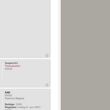
SurgeonX1
Threadstarter
65550
SAD
65552
Platinum Mitglied
Beiträge:
2406
Registriert:
Freitag 8. Juni 2007,