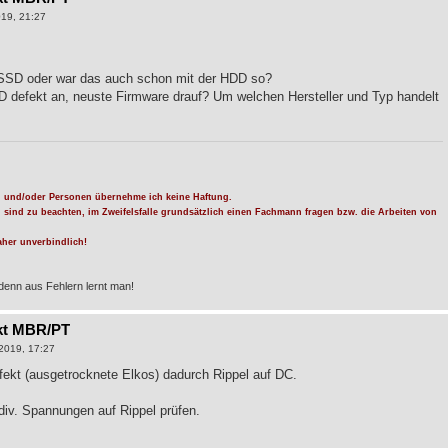
19, 21:27
r SSD oder war das auch schon mit der HDD so?
SD defekt an, neuste Firmware drauf? Um welchen Hersteller und Typ handelt
 und/oder Personen übernehme ich keine Haftung.
n sind zu beachten, im Zweifelsfalle grundsätzlich einen Fachmann fragen bzw. die Arbeiten von
her unverbindlich!
denn aus Fehlern lernt man!
kt MBR/PT
2019, 17:27
ekt (ausgetrocknete Elkos) dadurch Rippel auf DC.
div. Spannungen auf Rippel prüfen.