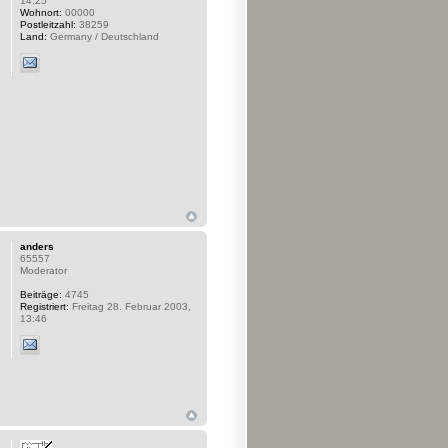
14:25
Wohnort:
00000
Postleitzahl:
38259
Land:
Germany / Deutschland
anders
65557
Moderator
Beiträge:
4745
Registriert:
Freitag 28. Februar 2003,
13:46