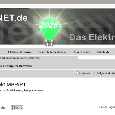
Elektronik Forum
Ersatzteile bestellen
Unser Hoster
tvteile.de
tzteilbezeichnung oder Gerätetype )
ik
‹
Computer Hardware
Kalender
Mitgliederkart
ekt MBR/PT
ds, Grafikkarten, Festplatten usw.
Erster ungel