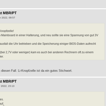
kt MBR/PT
r 2022, 09:57
Knopfzelle!
m Mainboard in einer Halterung, und neu sollte sie eine Spannung von gut 3V
mausfall die Uhr betrieben und die Speicherung einiger BIOS-Daten aufrecht
t (bei 2,7V oder weniger) kam es auch bei anderen Rechnern oft zu einem
er.
diesen Fall. Li-Knopfzelle ist da ein gutes Stichwort.
kt MBR/PT
 2022, 15:13
es.
uf,